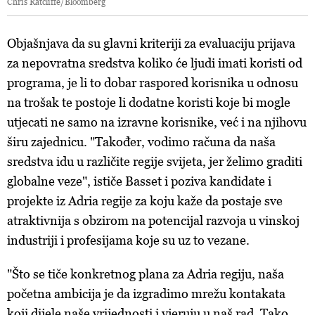
Chris Ratcliffe/Bloomberg
Objašnjava da su glavni kriteriji za evaluaciju prijava
za nepovratna sredstva koliko će ljudi imati koristi od
programa, je li to dobar raspored korisnika u odnosu
na trošak te postoje li dodatne koristi koje bi mogle
utjecati ne samo na izravne korisnike, već i na njihovu
širu zajednicu. "Također, vodimo računa da naša
sredstva idu u različite regije svijeta, jer želimo graditi
globalne veze", ističe Basset i poziva kandidate i
projekte iz Adria regije za koju kaže da postaje sve
atraktivnija s obzirom na potencijal razvoja u vinskoj
industriji i profesijama koje su uz to vezane.
"Što se tiče konkretnog plana za Adria regiju, naša
početna ambicija je da izgradimo mrežu kontakata
koji dijele naše vrijednosti i vjeruju u naš rad. Tako