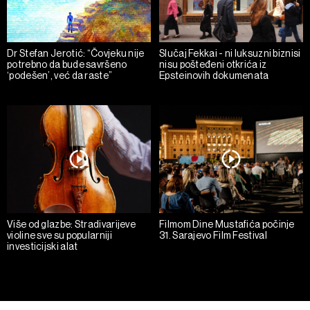
Dr Stefan Jerotić: “Čovjeku nije
Slučaj Fekkai - ni luksuzni biznisi
potrebno da bude savršeno
nisu pošteđeni otkrića iz
‘podešen’, već da raste”
Epsteinovih dokumenata
Više od glazbe: Stradivarijeve
Filmom Dine Mustafića počinje
violine sve su popularniji
31. Sarajevo Film Festival
investicijski alat