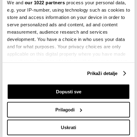
Zbog rata, bila je prisiljena napustiti svoj rodni grad, a
We and
our 1022 partners
process your personal data,
e.g. your IP-number, using technology such as cookies to
zahvaljujući stipendiji je dobila praksu u Chateau
store and access information on your device in order to
Latouru."
serve personalized ads and content, ad and content
measurement, audience research and services
development. You have a choice in who uses your data
and for what purposes. Your privacy choices are only
applicable on this digital property where you have made
your choices. You can change or withdraw your consent
any time from the Cookie Declaration or by clicking on
Prikaži detalje
the Privacy trigger icon.
If you allow, we would also like to:
Dopusti sve
Collect information about your geographical
location which can be accurate to within several
Prilagodi
meters
Identify your device by actively scanning it for
David Paul Morris/Bloomberg
Uskrati
specific characteristics (fingerprinting)
Find out more about how your personal data is processed