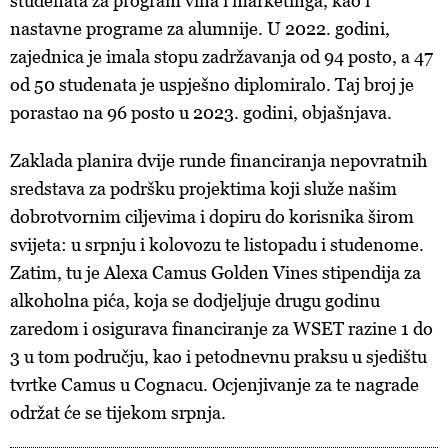
studenata za program vina i marketinga, kao i
nastavne programe za alumnije. U 2022. godini,
zajednica je imala stopu zadržavanja od 94 posto, a 47
od 50 studenata je uspješno diplomiralo. Taj broj je
porastao na 96 posto u 2023. godini, objašnjava.
Zaklada planira dvije runde financiranja nepovratnih
sredstava za podršku projektima koji služe našim
dobrotvornim ciljevima i dopiru do korisnika širom
svijeta: u srpnju i kolovozu te listopadu i studenome.
Zatim, tu je Alexa Camus Golden Vines stipendija za
alkoholna pića, koja se dodjeljuje drugu godinu
zaredom i osigurava financiranje za WSET razine 1 do
3 u tom području, kao i petodnevnu praksu u sjedištu
tvrtke Camus u Cognacu. Ocjenjivanje za te nagrade
održat će se tijekom srpnja.