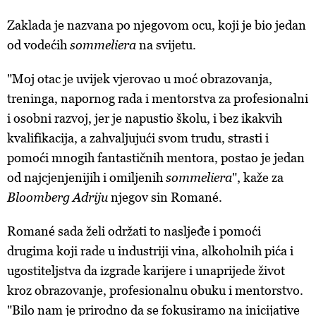
Zaklada je nazvana po njegovom ocu, koji je bio jedan
od vodećih
sommeliera
na svijetu.
"Moj otac je uvijek vjerovao u moć obrazovanja,
treninga, napornog rada i mentorstva za profesionalni
i osobni razvoj, jer je napustio školu, i bez ikakvih
kvalifikacija, a zahvaljujući svom trudu, strasti i
pomoći mnogih fantastičnih mentora, postao je jedan
od najcjenjenijih i omiljenih
sommeliera
", kaže za
Bloomberg Adriju
njegov sin Romané.
Romané sada želi održati to nasljeđe i pomoći
drugima koji rade u industriji vina, alkoholnih pića i
ugostiteljstva da izgrade karijere i unaprijede život
kroz obrazovanje, profesionalnu obuku i mentorstvo.
"Bilo nam je prirodno da se fokusiramo na inicijative