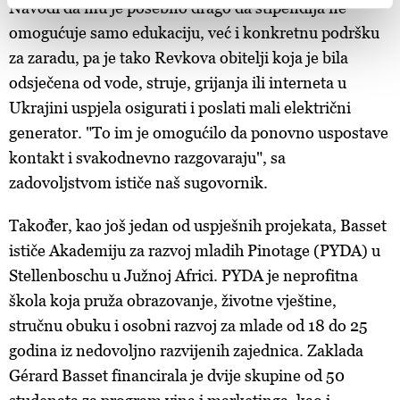
Navodi da mu je posebno drago da stipendija ne
and set your preferences in the
details section
.
omogućuje samo edukaciju, već i konkretnu podršku
za zaradu, pa je tako Revkova obitelji koja je bila
Zajednički voditelji obrade su HD-WIN ARENA SPORT
odsječena od vode, struje, grijanja ili interneta u
d.o.o. i
Partneri
. Više o podacima koje obrađujemo kao i
Ukrajini uspjela osigurati i poslati mali električni
o vašim pravima pročitajte u našoj
Politici privatnosti
, a
o kolačićima i drugim sličnim tehnologijama u
Politici
generator. "To im je omogućilo da ponovno uspostave
kolačića
. Kolačiće u bilo kojem trenutku možete ponovno
kontakt i svakodnevno razgovaraju", sa
ažurirati klikom na „Prikaži detalje“. Privolu možete u bilo
zadovoljstvom ističe naš sugovornik.
kojem trenutku povući bez negativnih posljedica.
Također, kao još jedan od uspješnih projekata, Basset
ističe Akademiju za razvoj mladih Pinotage (PYDA) u
Stellenboschu u Južnoj Africi. PYDA je neprofitna
škola koja pruža obrazovanje, životne vještine,
stručnu obuku i osobni razvoj za mlade od 18 do 25
godina iz nedovoljno razvijenih zajednica. Zaklada
Gérard Basset financirala je dvije skupine od 50