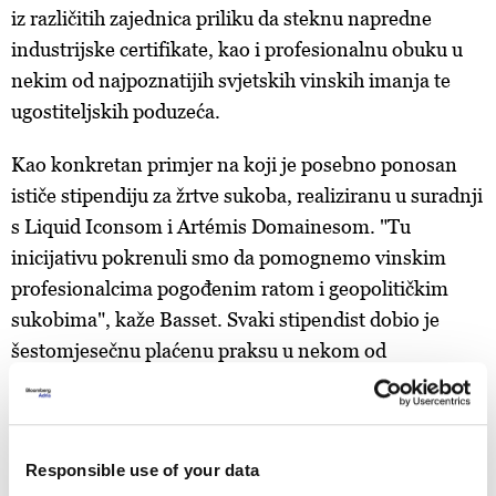
iz različitih zajednica priliku da steknu napredne
industrijske certifikate, kao i profesionalnu obuku u
nekim od najpoznatijih svjetskih vinskih imanja te
ugostiteljskih poduzeća.
Kao konkretan primjer na koji je posebno ponosan
ističe stipendiju za žrtve sukoba, realiziranu u suradnji
s Liquid Iconsom i Artémis Domainesom. "Tu
inicijativu pokrenuli smo da pomognemo vinskim
profesionalcima pogođenim ratom i geopolitičkim
sukobima", kaže Basset. Svaki stipendist dobio je
šestomjesečnu plaćenu praksu u nekom od
renomiranih imanja Artémis Domainesa.
Maryna
Revkova
,
sommelierka
iz Kijeva, zahvaljujući
stipendiji predstavljala je Ukrajinu na Svjetskom
Responsible use of your data
natjecanju za najboljeg
sommeliera
2023. godine.