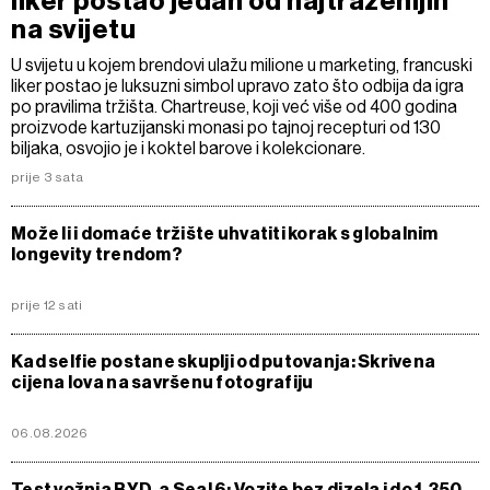
liker postao jedan od najtraženijih
na svijetu
U svijetu u kojem brendovi ulažu milione u marketing, francuski
liker postao je luksuzni simbol upravo zato što odbija da igra
po pravilima tržišta. Chartreuse, koji već više od 400 godina
proizvode kartuzijanski monasi po tajnoj recepturi od 130
biljaka, osvojio je i koktel barove i kolekcionare.
prije 3 sata
Može li i domaće tržište uhvatiti korak s globalnim
longevity trendom?
prije 12 sati
Kad selfie postane skuplji od putovanja: Skrivena
cijena lova na savršenu fotografiju
06.08.2026
Test vožnja BYD-a Seal 6: Vozite bez dizela i do 1.350