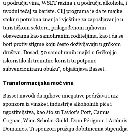
u području vina, WSET razina 1 u području alkohola, i
uvodni tečaj za bariste. Cilj programa je da te majke
steknu potrebna znanja i vještine za zapošljavanje u
turističkom sektoru, prilagođenom njihovim
obavezama kao samohranim roditeljima, kao i da se
bori protiv stigme koju često doživljavaju u grčkom
društvu. Dosad, 50 samohranih majki u Grčkoj je
iskoristilo ili trenutno koristi tu potpuno
subvencioniranu obuku", objašnjava Basset.
Transformacijska moć vina
Basset navodi da njihove inicijative podržava i niz
sponzora iz vinske i industrije alkoholnih pića i
ugostiteljstva, kao što su Taylor’s Port, Camus
Cognac, Wine Scholar Guild, Dom Pérignon i Artémis
Domaines. Ti sponzori pružaju dobitnicima stipendija