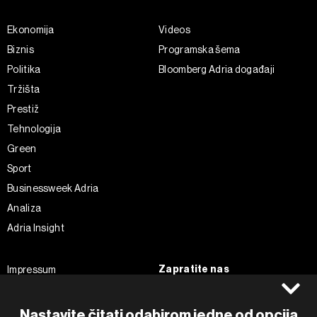
Ekonomija
Videos
Biznis
Programska šema
Politika
Bloomberg Adria događaji
Tržišta
Prestiž
Tehnologija
Green
Sport
Businessweek Adria
Analiza
Adria Insight
Zapratite nas
Impressum
Politika kolačića
Facebook
Pravila privatnosti
Instagram
Nastavite čitati odabirom jedne od opcija