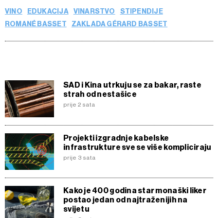
VINO
EDUKACIJA
VINARSTVO
STIPENDIJE
ROMANÉ BASSET
ZAKLADA GÉRARD BASSET
SAD i Kina utrkuju se za bakar, raste
strah od nestašice
prije 2 sata
Projekti izgradnje kabelske
infrastrukture sve se više kompliciraju
prije 3 sata
Kako je 400 godina star monaški liker
postao jedan od najtraženijih na
svijetu