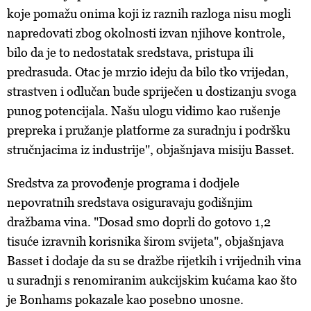
koje pomažu onima koji iz raznih razloga nisu mogli
napredovati zbog okolnosti izvan njihove kontrole,
bilo da je to nedostatak sredstava, pristupa ili
predrasuda. Otac je mrzio ideju da bilo tko vrijedan,
strastven i odlučan bude spriječen u dostizanju svoga
punog potencijala. Našu ulogu vidimo kao rušenje
prepreka i pružanje platforme za suradnju i podršku
stručnjacima iz industrije", objašnjava misiju Basset.
Sredstva za provođenje programa i dodjele
nepovratnih sredstava osiguravaju godišnjim
dražbama vina. "Dosad smo doprli do gotovo 1,2
tisuće izravnih korisnika širom svijeta", objašnjava
Basset i dodaje da su se dražbe rijetkih i vrijednih vina
u suradnji s renomiranim aukcijskim kućama kao što
je Bonhams pokazale kao posebno unosne.