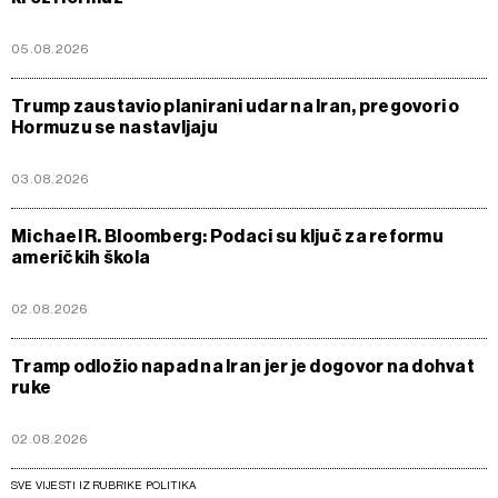
05.08.2026
Trump zaustavio planirani udar na Iran, pregovori o
Hormuzu se nastavljaju
03.08.2026
Michael R. Bloomberg: Podaci su ključ za reformu
američkih škola
02.08.2026
Tramp odložio napad na Iran jer je dogovor na dohvat
ruke
02.08.2026
SVE VIJESTI IZ RUBRIKE POLITIKA