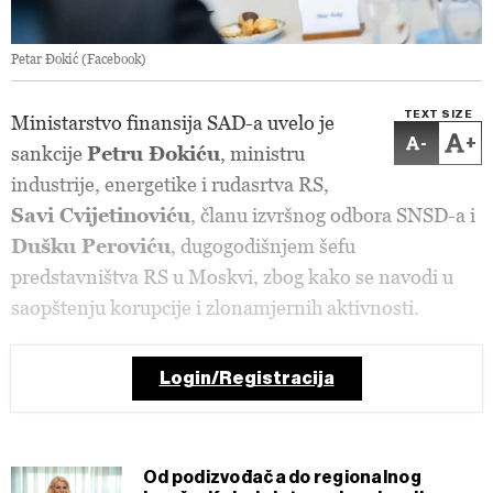
Petar Đokić (Facebook)
TEXT SIZE
Ministarstvo finansija SAD-a uvelo je
-
+
sankcije
Petru Đokiću
, ministru
industrije, energetike i rudasrtva RS,
Savi Cvijetinoviću
, članu izvršnog odbora SNSD-a i
Dušku Peroviću
, dugogodišnjem šefu
predstavništva RS u Moskvi, zbog kako se navodi u
saopštenju korupcije i zlonamjernih aktivnosti.
Login/Registracija
Od podizvođača do regionalnog