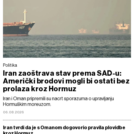
Politika
Iran zaoštrava stav prema SAD-u:
Američki brodovi mogli bi ostati bez
prolaza kroz Hormuz
Iran i Oman pripremili su nacrt sporazuma o upravljanju
Hormuškim moreuzom.
06.08.2026
Iran tvrdi da je s Omanom dogovorio pravila plovidbe
kroz Hormuz