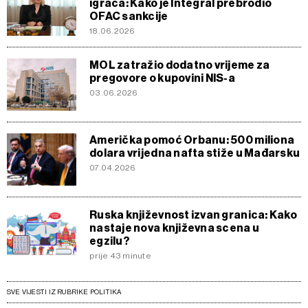
igrača: Kako je Integral prebrodio
OFAC sankcije
18.06.2026
MOL zatražio dodatno vrijeme za
pregovore o kupovini NIS-a
03.06.2026
Američka pomoć Orbanu: 500 miliona
dolara vrijedna nafta stiže u Mađarsku
07.04.2026
Ruska književnost izvan granica: Kako
nastaje nova književna scena u
egzilu?
prije 43 minute
SVE VIJESTI IZ RUBRIKE POLITIKA