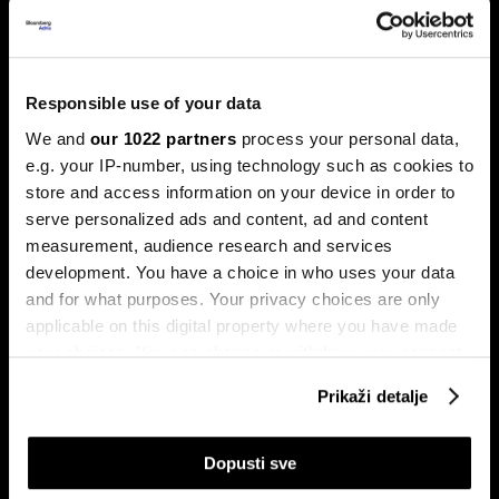
Trump protiv Castra: Meta postaje
milijardersko turističko carstvo
Responsible use of your data
porodice Castro
We and
our 1022 partners
process your personal data,
Sukob oko Kube je sukob oko tri četvrtine ekonomije pod
e.g. your IP-number, using technology such as cookies to
okriljem koncerna Gaesa.
store and access information on your device in order to
serve personalized ads and content, ad and content
measurement, audience research and services
development. You have a choice in who uses your data
and for what purposes. Your privacy choices are only
applicable on this digital property where you have made
your choices. You can change or withdraw your consent
any time from the Cookie Declaration or by clicking on
Prikaži detalje
Trumpove univerzalne carine od
Može li Donald Trump okončati
the Privacy trigger icon.
10 posto pale na sudu u SAD-u
rat prije kraja mandata
If you allow, we would also like to:
Dopusti sve
Collect information about your geographical