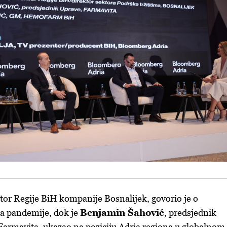
ktor Regije BiH kompanije Bosnalijek, govorio je o
a pandemije, dok je
Benjamin Šahović
, predsjednik
armavita, ukazao na poziciju Adria regiona u globalnom