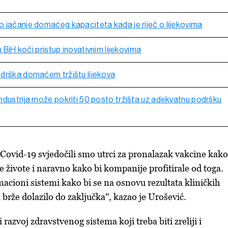
 jačanje domaćeg kapaciteta kada je riječ o lijekovima
u BiH koči pristup inovativnim lijekovima
drška domaćem tržištu lijekova
ndustrija može pokriti 50 posto tržišta uz adekvatnu podršku
ovid-19 svjedočili smo utrci za pronalazak vakcine kako
e živote i naravno kako bi kompanije profitirale od toga.
macioni sistemi kako bi se na osnovu rezultata kliničkih
ja brže dolazilo do zaključka", kazao je Urošević.
 razvoj zdravstvenog sistema koji treba biti zreliji i