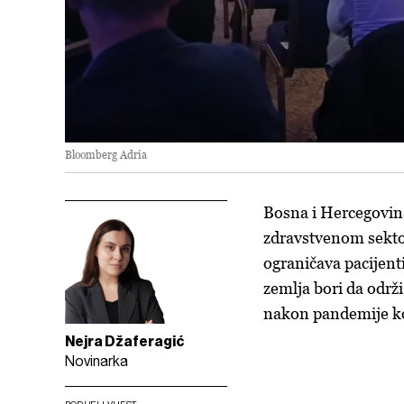
Bloomberg Adria
Bosna i Hercegovina
zdravstvenom sektoru
ograničava pacijent
zemlja bori da odr
nakon pandemije k
Nejra Džaferagić
Novinarka