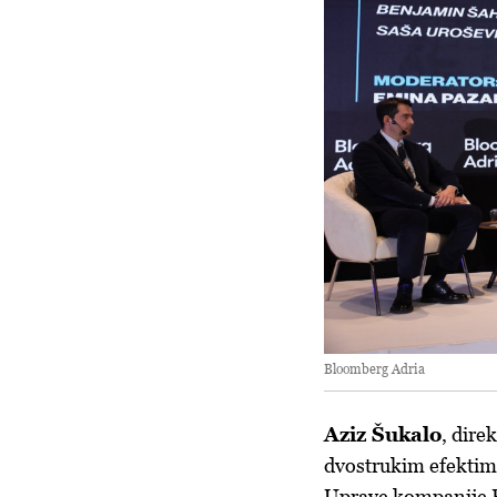
Bloomberg Adria
Aziz Šukalo
, dire
dvostrukim efektim
Uprave kompanije F