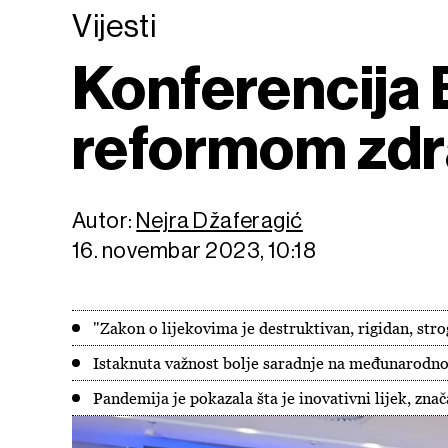
Vijesti
Konferencija B
reformom zdr
Autor:
Nejra Džaferagić
16. novembar 2023, 10:18
"Zakon o lijekovima je destruktivan, rigidan, strog
Istaknuta važnost bolje saradnje na međunarodn
Pandemija je pokazala šta je inovativni lijek, znač