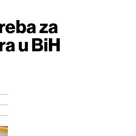
treba za
a u BiH