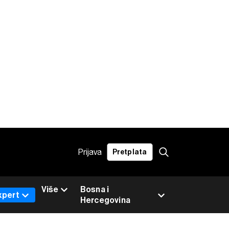
Prijava
Pretplata
Više
Bosna i
xpert
Hercegovina