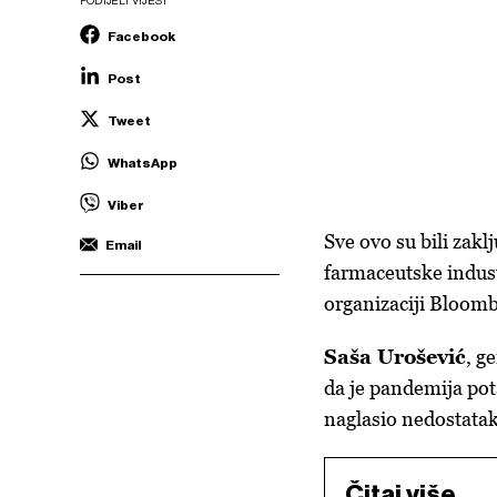
PODIJELI VIJEST
Facebook
Post
Tweet
WhatsApp
Viber
Sve ovo su bili zakl
Email
farmaceutske indust
organizaciji Bloomb
Saša Urošević
, g
da je pandemija pota
naglasio nedostatak
Čitaj više