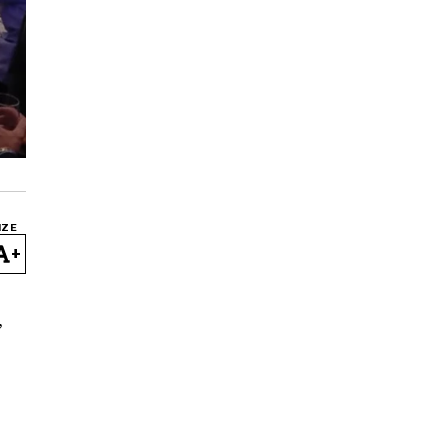
IZE
+
,