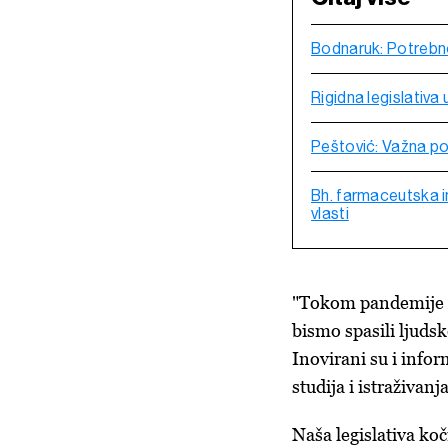
Bodnaruk: Potrebno
Rigidna legislativa 
Peštović: Važna po
Bh. farmaceutska i
vlasti
"Tokom pandemije C
bismo spasili ljudsk
Inovirani su i infor
studija i istraživan
Naša legislativa koči