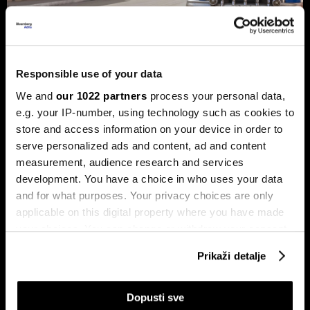
Trump protiv Castra: Meta postaje
milijardersko turističko carstvo
Responsible use of your data
porodice Castro
We and
our 1022 partners
process your personal data,
e.g. your IP-number, using technology such as cookies to
Sukob oko Kube je sukob oko tri četvrtine ekonomije pod
okriljem koncerna Gaesa.
store and access information on your device in order to
serve personalized ads and content, ad and content
measurement, audience research and services
development. You have a choice in who uses your data
and for what purposes. Your privacy choices are only
applicable on this digital property where you have made
your choices. You can change or withdraw your consent
any time from the Cookie Declaration or by clicking on
Prikaži detalje
the Privacy trigger icon.
Trumpove univerzalne carine od
Može li Donald Trump okončati
10 posto pale na sudu u SAD-u
rat prije kraja mandata
If you allow, we would also like to:
Dopusti sve