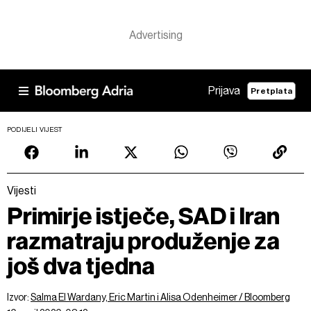
Prijava
Pretplata
PODIJELI VIJEST
Vijesti
Primirje istječe, SAD i Iran
razmatraju produženje za
još dva tjedna
Izvor:
Salma El Wardany, Eric Martin i Alisa Odenheimer / Bloomberg