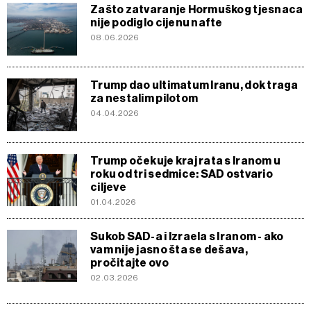
Zašto zatvaranje Hormuškog tjesnaca
nije podiglo cijenu nafte
08.06.2026
Trump dao ultimatum Iranu, dok traga
za nestalim pilotom
04.04.2026
Trump očekuje kraj rata s Iranom u
roku od tri sedmice: SAD ostvario
ciljeve
01.04.2026
Sukob SAD-a i Izraela s Iranom - ako
vam nije jasno šta se dešava,
pročitajte ovo
02.03.2026