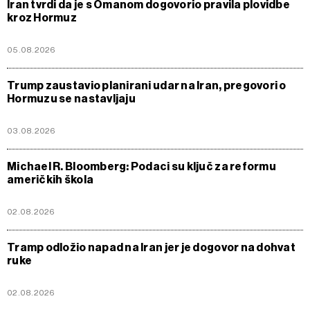
Iran tvrdi da je s Omanom dogovorio pravila plovidbe
kroz Hormuz
05.08.2026
Trump zaustavio planirani udar na Iran, pregovori o
Hormuzu se nastavljaju
03.08.2026
Michael R. Bloomberg: Podaci su ključ za reformu
američkih škola
02.08.2026
Tramp odložio napad na Iran jer je dogovor na dohvat
ruke
02.08.2026