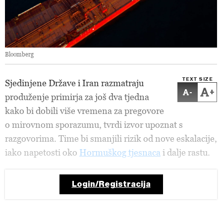
Bloomberg
TEXT SIZE
Sjedinjene Države i Iran razmatraju
-
+
produženje primirja za još dva tjedna
kako bi dobili više vremena za pregovore
o mirovnom sporazumu, tvrdi izvor upoznat s
razgovorima. Time bi smanjili rizik od nove eskalacije,
iako napetosti oko
Hormuškog tjesnaca
i dalje rastu.
Login/Registracija