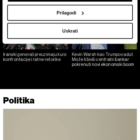
Collect information about your geographical
location which can be accurate to within several
Prilagodi
meters
Identify your device by actively scanning it for
Uskrati
specific characteristics (fingerprinting)
Find out more about how your personal data is processed
and set your preferences in the
details section
.
Iranski generali preuzimaju kurs
Kevin Warsh kao Trumpov adut:
konfrontacije i ratne retorike
Može li bivši centralni bankar
Zajednički voditelji obrade su HD-WIN ARENA SPORT
pokrenuti novi ekonomski boom
d.o.o. i
Partneri
. Više o podacima koje obrađujemo kao i
o vašim pravima pročitajte u našoj
Politici privatnosti
, a
o kolačićima i drugim sličnim tehnologijama u
Politici
kolačića
. Kolačiće u bilo kojem trenutku možete ponovno
Politika
ažurirati klikom na „Prikaži detalje“. Privolu možete u bilo
kojem trenutku povući bez negativnih posljedica.