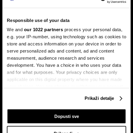
Trump protiv Castra: Meta postaje
milijardersko turističko carstvo
porodice Castro
Responsible use of your data
Sukob oko Kube je sukob oko tri četvrtine ekonomije pod
We and
our 1022 partners
process your personal data,
okriljem koncerna Gaesa.
e.g. your IP-number, using technology such as cookies to
store and access information on your device in order to
serve personalized ads and content, ad and content
measurement, audience research and services
development. You have a choice in who uses your data
and for what purposes. Your privacy choices are only
applicable on this digital property where you have made
your choices. You can change or withdraw your consent
Trumpove univerzalne carine od
Može li Donald Trump okončati
any time from the Cookie Declaration or by clicking on
10 posto pale na sudu u SAD-u
rat prije kraja mandata
Prikaži detalje
the Privacy trigger icon.
If you allow, we would also like to:
Dopusti sve
Collect information about your geographical
location which can be accurate to within several