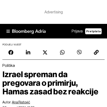
Prijava
Pretplata
PODIJELI VIJEST
Politika
Izrael spreman da
pregovara o primirju,
Hamas zasad bez reakcije
Autor:
Ana Ristović