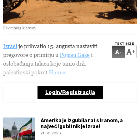
Bloomberg Mercury
TEXT SIZE
Izrael
je prihvatio 15. augusta nastaviti
-
+
pregovore o primirju u
Pojasu Gaze
i
oslobađanju talaca koje tamo drži
palestinski pokret
Hamas
.
Login/Registracija
Amerika je izgubila rat s Iranom, a
najveći gubitnik je Izrael
21.06.2026