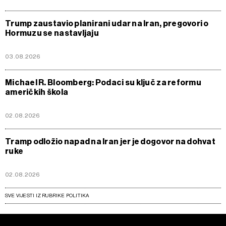
Trump zaustavio planirani udar na Iran, pregovori o
Hormuzu se nastavljaju
03.08.2026
Michael R. Bloomberg: Podaci su ključ za reformu
američkih škola
02.08.2026
Tramp odložio napad na Iran jer je dogovor na dohvat
ruke
02.08.2026
SVE VIJESTI IZ RUBRIKE POLITIKA