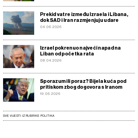
Prekid vatre između Izraela i Libana,
dok SAD i Iran razmjenjuju udare
04.06.2026
Izrael pokrenuo najveći napad na
Liban od početka rata
08.04.2026
Sporazum ili poraz? Bijela kuća pod
pritiskom zbog dogovora s Iranom
19.06.2026
SVE VIJESTI IZ RUBRIKE POLITIKA