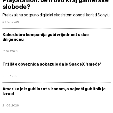
PlayStation. Je li ovo kraj gamerske
slobode?
Prelazak na potpuno digitalni ekosistem donosi koristi Sonyju.
24.07.2026
Kako dobra kompanija gubi vrijednost u due
diligenceu
17.07.2026
Tržište obveznica pokazuje da je SpaceX 'smeće'
03.07.2026
Amerika je izgubila rat s Iranom, a najveći gubitnik je
Izrael
21.06.2026