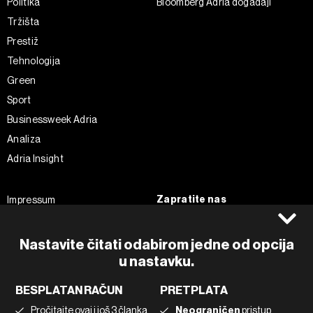
Politika
Bloomberg Adria događaji
Tržišta
Prestiž
Tehnologija
Green
Sport
Businessweek Adria
Analiza
Adria Insight
Zapratite nas
Impressum
Politika kolačića
Facebook
Pravila privatnosti
Instagram
Nastavite čitati odabirom jedne od opcija
Uvjeti korištenja
Twitter
u nastavku.
Marketing
Linkedin
BESPLATAN RAČUN
PRETPLATA
Korištenje umjetne inteligencije
Tiktok
Pročitajte ovaj i još 3 članka
Neograničen
pristup