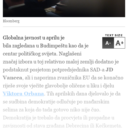
Bloomberg
TEXT SIZE
Globalna javnost u aprilu je
-
+
bila zagledana u Budimpeštu kao da je
centar političkog svijeta. Naglašeni
značaj izbora u toj relativno maloj zemlji dodatno je
podstaknut posjetom potpredsjednika SAD-a
JD
Vancea
, ali i naporima zvaničnika EU da se konačno
riješe svoje vječite glavobolje oličene u liku i djelu
Viktora Orbana
. Tih aprilskih dana djelovalo je da
se sudbina demokratije odlučuje po mađarskim
selima za koja do tada gotovo niko nije čuo.
Demokratija je trebalo da procvjeta ili propadne u
zavisnosti od stava građana Debrecina ili Kečkemeta.