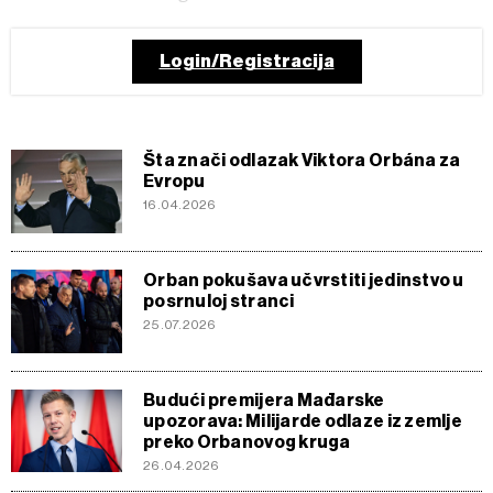
Login/Registracija
Šta znači odlazak Viktora Orbána za
Evropu
16.04.2026
Orban pokušava učvrstiti jedinstvo u
posrnuloj stranci
25.07.2026
Budući premijera Mađarske
upozorava: Milijarde odlaze iz zemlje
preko Orbanovog kruga
26.04.2026