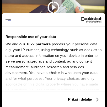
Responsible use of your data
We and
our 1022 partners
process your personal data,
e.g. your IP-number, using technology such as cookies to
Banke ih blokiraju, zakon ih sputava –
store and access information on your device in order to
mogu li mjenjačnice u BiH preživjeti
serve personalized ads and content, ad and content
bez promjene pravila?
measurement, audience research and services
Iako su mjenjačnice u Federaciji BiH podvrgnute strogom
development. You have a choice in who uses your data
regulatornom režimu, njihovo faktičko prisustvo na tržištu
and for what purposes. Your privacy choices are only
zavisi od faktora koji nisu u njihovoj kontroli.
applicable on this digital property where you have made
your choices. You can change or withdraw your consent
any time from the Cookie Declaration or by clicking on
Prikaži detalje
the Privacy trigger icon.