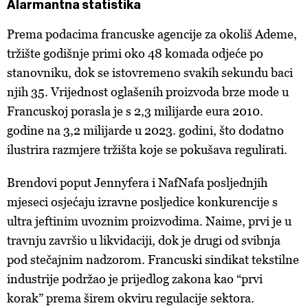
Alarmantna statistika
Prema podacima francuske agencije za okoliš Ademe,
tržište godišnje primi oko 48 komada odjeće po
stanovniku, dok se istovremeno svakih sekundu baci
njih 35. Vrijednost oglašenih proizvoda brze mode u
Francuskoj porasla je s 2,3 milijarde eura 2010.
godine na 3,2 milijarde u 2023. godini, što dodatno
ilustrira razmjere tržišta koje se pokušava regulirati.
Brendovi poput Jennyfera i NafNafa posljednjih
mjeseci osjećaju izravne posljedice konkurencije s
ultra jeftinim uvoznim proizvodima. Naime, prvi je u
travnju završio u likvidaciji, dok je drugi od svibnja
pod stečajnim nadzorom. Francuski sindikat tekstilne
industrije podržao je prijedlog zakona kao “prvi
korak” prema širem okviru regulacije sektora.