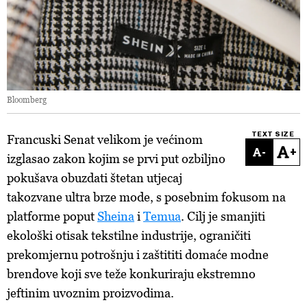
Bloomberg
TEXT SIZE
Francuski Senat velikom je većinom
-
+
izglasao zakon kojim se prvi put ozbiljno
pokušava obuzdati štetan utjecaj
takozvane ultra brze mode, s posebnim fokusom na
platforme poput
Sheina
i
Temua
. Cilj je smanjiti
ekološki otisak tekstilne industrije, ograničiti
prekomjernu potrošnju i zaštititi domaće modne
brendove koji sve teže konkuriraju ekstremno
jeftinim uvoznim proizvodima.