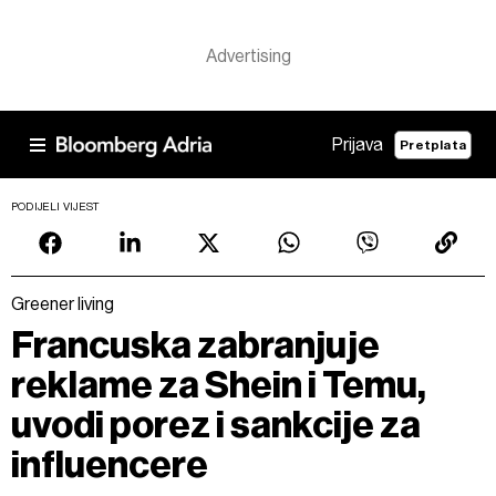
Prijava
Pretplata
PODIJELI VIJEST
Greener living
Francuska zabranjuje
reklame za Shein i Temu,
uvodi porez i sankcije za
influencere