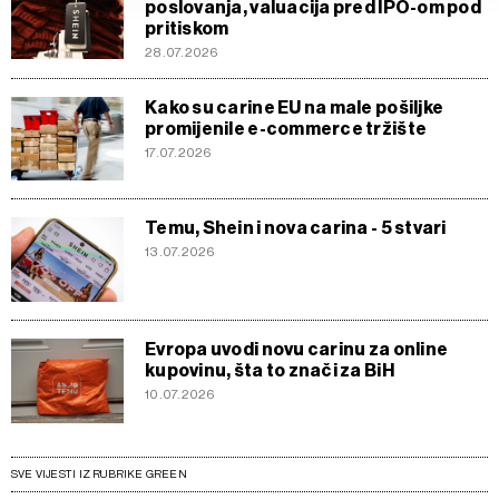
d.o.o. i
Partneri
. Više o podacima koje obrađujemo kao i
poslovanja, valuacija pred IPO-om pod
pritiskom
o vašim pravima pročitajte u našoj
Politici privatnosti
, a
28.07.2026
o kolačićima i drugim sličnim tehnologijama u
Politici
kolačića
. Kolačiće u bilo kojem trenutku možete ponovno
Kako su carine EU na male pošiljke
ažurirati klikom na „Prikaži detalje“. Privolu možete u bilo
promijenile e-commerce tržište
kojem trenutku povući bez negativnih posljedica.
17.07.2026
Temu, Shein i nova carina - 5 stvari
13.07.2026
Evropa uvodi novu carinu za online
kupovinu, šta to znači za BiH
10.07.2026
SVE VIJESTI IZ RUBRIKE GREEN