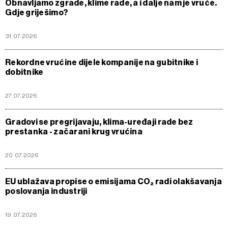
Obnavljamo zgrade, klime rade, a i dalje nam je vruće.
Gdje griješimo?
31.07.2026
Rekordne vrućine dijele kompanije na gubitnike i
dobitnike
27.07.2026
Gradovi se pregrijavaju, klima-uređaji rade bez
prestanka - začarani krug vrućina
20.07.2026
EU ublažava propise o emisijama CO₂ radi olakšavanja
poslovanja industriji
19.07.2026