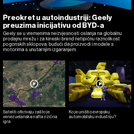
Preokret u autoindustriji: Geely
preuzima inicijativu od BYD-a
Geely se u vremenima neizvjesnosti oslanja na globalnu
prodajnu mrežu i za kineski brend netipičnu raznolikost
pogonskih sklopova, budući da proizvodi i modele s
motorima s unutarnjim izgaranjem.
Sateliti otkrivaju zašto je
Ko je uništio evropsku
venezuelanska nafta rizična
automobilsku industriju?
igra