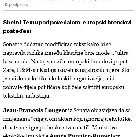
|Depositphotos
Shein i Temu pod povećalom, europski brendovi
pošteđeni
Senat je dodatno modificirao tekst kako bi se
napravila razlika između klasične brze mode i "ultra"
brze mode. Na taj su način europski brendovi poput
Zare, H&M-a i Kiabija izuzeti iz najstrožih mjera, što
je naišlo na kritike ekoloških organizacija, ali i
pohvale dijela političara koji žele zaštititi europsku
tekstilnu industriju.
Jean-François Longeot
iz Senata objašnjava da se
izmjenama "ciljaju oni akteri koji ignoriraju ekološke,
društvene i gospodarske stvarnosti". Ministrica
ekološke tranzicije
Agnès Pannier-Runacher