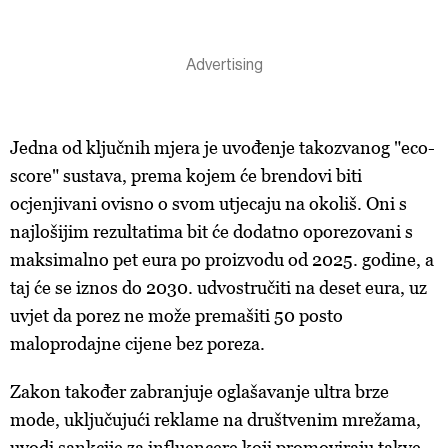
Jedna od ključnih mjera je uvođenje takozvanog "eco-
score" sustava, prema kojem će brendovi biti
ocjenjivani ovisno o svom utjecaju na okoliš. Oni s
najlošijim rezultatima bit će dodatno oporezovani s
maksimalno pet eura po proizvodu od 2025. godine, a
taj će se iznos do 2030. udvostručiti na deset eura, uz
uvjet da porez ne može premašiti 50 posto
maloprodajne cijene bez poreza.
Zakon također zabranjuje oglašavanje ultra brze
mode, uključujući reklame na društvenim mrežama,
uvodi sankcije za influencere koji promoviraju takve