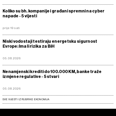
Koliko su bh. kompanije i građani spremni na cyber
napade - 5 vijesti
prije 19 sati
Niski vodostaji testiraju energetsku sigurnost
Evrope: Ima li rizika za BiH
05.08.2026
Nenamjenski krediti do 100.000 KM, banke traže
izmjene regulative - 5 stvari
05.08.2026
SVE VIJESTI IZ RUBRIKE EKONOMIJA