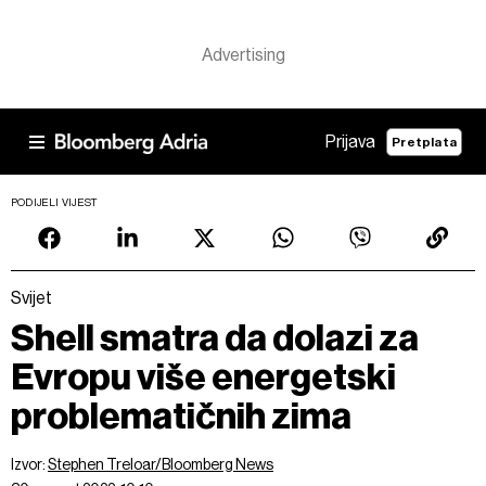
Prijava
Pretplata
PODIJELI VIJEST
Svijet
Shell smatra da dolazi za
Evropu više energetski
problematičnih zima
Izvor:
Stephen Treloar/Bloomberg News