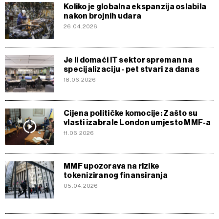
Koliko je globalna ekspanzija oslabila
nakon brojnih udara
26.04.2026
Je li domaći IT sektor spreman na
specijalizaciju - pet stvari za danas
18.06.2026
Cijena političke komocije: Zašto su
vlasti izabrale London umjesto MMF-a
11.06.2026
MMF upozorava na rizike
tokeniziranog finansiranja
05.04.2026