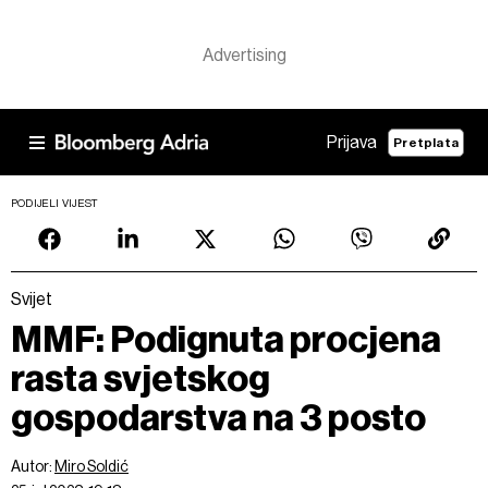
Prijava
Pretplata
PODIJELI VIJEST
Svijet
MMF: Podignuta procjena
rasta svjetskog
gospodarstva na 3 posto
Autor:
Miro Soldić