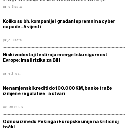
prije 3 sata
Koliko su bh. kompanije i građani spremni na cyber
napade - 5 vijesti
prije 3 sata
Niski vodostaji testiraju energetsku sigurnost
Evrope: Ima li rizika za BiH
prije 21 sat
Nenamjenski krediti do 100.000 KM, banke traže
izmjene regulative - 5 stvari
05.08.2026
Odnosi između Pekinga i Europske unije na kritičnoj
točki