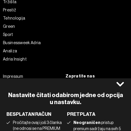
Tržišta
Prestiž
Tehnologija
Green
Sport
Businessweek Adria
Analiza
Adria Insight
Zapratite nas
Impressum
Politika kolačića
Facebook
Pravila privatnosti
Instagram
Nastavite čitati odabirom jedne od opcija
Uvjeti korištenja
u nastavku.
Twitter
Marketing
Linkedin
BESPLATAN RAČUN
PRETPLATA
Korištenje umjetne inteligencije
Tiktok
Pročitajte ovaj i još 3 članka
Neograničen
pristup
(ne odnosi se na PREMIUM
premium sadržaju na svih 5