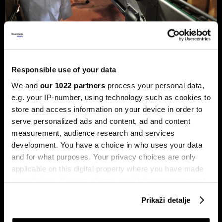
Privreda FBiH povećala dobit za 12,3
posto, ali troškovi rada rastu
dvostruko brže
Responsible use of your data
Analiza je predstavljena na zajedničkom sastanku FIA-e i
We and
our 1022 partners
process your personal data,
Udruženja poslodavaca Federacije BiH, gdje je istaknuto da
e.g. your IP-number, using technology such as cookies to
privatni sektor ostaje ključni nosilac ekonomskog rasta.
Od ukupno 28.634 privredna društva u Federaciji, čak 98,6
store and access information on your device in order to
posto čine privatne kompanije, koje ostvaruju 90 posto
serve personalized ads and content, ad and content
ukupnih prihoda i 95 posto ukupne dobiti.
measurement, audience research and services
development. You have a choice in who uses your data
and for what purposes. Your privacy choices are only
applicable on this digital property where you have made
your choices. You can change or withdraw your consent
any time from the Cookie Declaration or by clicking on
Prikaži detalje
the Privacy trigger icon.