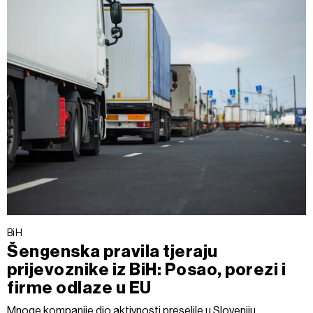
BiH
Šengenska pravila tjeraju
prijevoznike iz BiH: Posao, porezi i
firme odlaze u EU
Mnoge kompanije dio aktivnosti preselile u Sloveniju.