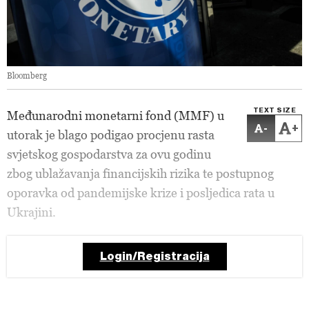
Bloomberg
TEXT SIZE
Međunarodni monetarni fond (MMF) u
-
+
utorak je blago podigao procjenu rasta
svjetskog gospodarstva za ovu godinu
zbog ublažavanja financijskih rizika te postupnog
oporavka od pandemijske krize i posljedica rata u
Ukrajini.
Login/Registracija