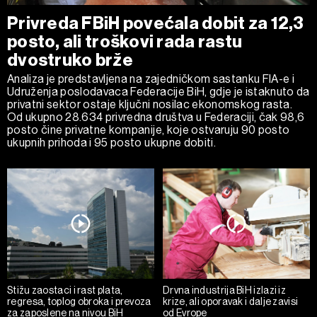
Privreda FBiH povećala dobit za 12,3
posto, ali troškovi rada rastu
dvostruko brže
Analiza je predstavljena na zajedničkom sastanku FIA-e i
Udruženja poslodavaca Federacije BiH, gdje je istaknuto da
privatni sektor ostaje ključni nosilac ekonomskog rasta.
Od ukupno 28.634 privredna društva u Federaciji, čak 98,6
posto čine privatne kompanije, koje ostvaruju 90 posto
ukupnih prihoda i 95 posto ukupne dobiti.
Stižu zaostaci i rast plata,
Drvna industrija BiH izlazi iz
regresa, toplog obroka i prevoza
krize, ali oporavak i dalje zavisi
za zaposlene na nivou BiH
od Evrope