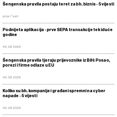
Šengenska pravila postaju teret za bh. biznis - 5 vijesti
prije 7 sati
Podnijeta aplikacija - prve SEPA transakcije tek iduće
godine
06.08.2026
Šengenska pravila tjeraju prijevoznike iz BiH: Posao,
porezi i firme odlaze u EU
06.08.2026
Koliko su bh. kompanije i građani spremni na cyber
napade - 5 vijesti
06.08.2026