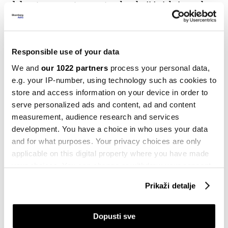
od devet procenata u septembru koji je izbrisao oko
279 milijardi dolara i predstavlja najveći pad u historiji
američkog tržišta akcija.
Responsible use of your data
We and
our 1022 partners
process your personal data,
e.g. your IP-number, using technology such as cookies to
Pogledajte
šta se to još čitalo:
store and access information on your device in order to
Klimatski
zaokret
SAD-a:
Hoće
li
Trumpova
odluka
serve personalized ads and content, ad and content
measurement, audience research and services
promijeniti
svijet
development. You have a choice in who uses your data
and for what purposes. Your privacy choices are only
Srbija bez
premijera
, Vučević
podnio
ostavku
applicable on this digital property where you have made
your choices. You can change or withdraw your consent
Nvidia u
fokusu
: Je li
sada
pravi
trenutak
za
ulaganje
?
any time from the Cookie Declaration or by clicking on
Prikaži detalje
the Privacy trigger icon.
Sam Altman
pozdravio
DeepSeek
i
najavio
nove
proizvode
If you allow, we would also like to:
Dopusti sve