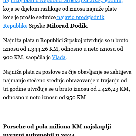
najnižoj
plati
u
Republici
Srpskoj
za
2025.
godinu
,
koja
se dijelom razlikuje od iznosa najniže plate
koje je prošle sedmice
najavio predsjednik
Republike
Srpske
Milorad
Dodik
.
Najniža
plata u Republici Srpskoj utvrđuje se u bruto
iznosu od 1.344,26 KM, odnosno u neto iznosu od
900 KM, saopćila je
Vlada
.
Najniža
plata za poslove za čije obavljanje se zahtijeva
najmanje stečeno srednje obrazovanje u trajanju od
tri godine utvrđuje se u bruto iznosu od 1.426,23 KM,
odnosno u neto iznosu od 950 KM.
Porsche
od pola miliona KM najskuplji
uvezeni automobil u 2024.