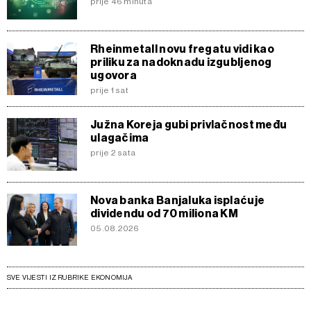
prije 46 minuta
Rheinmetall novu fregatu vidi kao
priliku za nadoknadu izgubljenog
ugovora
prije 1 sat
Južna Koreja gubi privlačnost među
ulagačima
prije 2 sata
Nova banka Banjaluka isplaćuje
dividendu od 70 miliona KM
05.08.2026
SVE VIJESTI IZ RUBRIKE EKONOMIJA