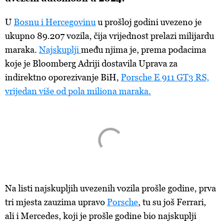
U
Bosnu i Hercegovinu
u
prošloj godini uvezeno je
ukupno 89.207 vozila, čija vrijednost prelazi milijardu
maraka.
Najskuplji
među
njima je, prema podacima
koje je Bloomberg Adriji dostavila Uprava za
indirektno oporezivanje BiH,
Porsche E 911 GT3 RS,
vrijedan
više
od
pola
miliona
maraka
.
Na
listi najskupljih uvezenih vozila prošle godine, prva
tri mjesta zauzima upravo
Porsche
, tu su
još Ferrari,
ali i Mercedes, koji je prošle godine bio najskuplji