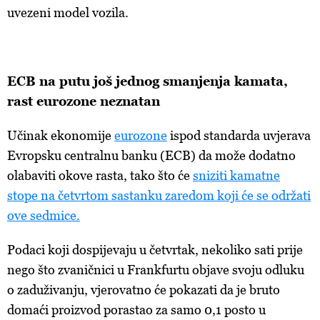
uvezeni model vozila.
ECB na
putu još jednog smanjenja kamata,
rast eurozone neznatan
Učinak
ekonomije
eurozone
ispod
standarda uvjerava
Evropsku centralnu banku (ECB) da može dodatno
olabaviti okove rasta, tako što će
sniziti
kamatne
stope
na
četvrtom
sastanku
zaredom
koji
će
se
održati
ove
sedmice
.
Podaci
koji dospijevaju u četvrtak, nekoliko sati prije
nego što zvaničnici u Frankfurtu objave svoju odluku
o zaduživanju, vjerovatno će pokazati da je bruto
domaći proizvod porastao za samo 0,1 posto u