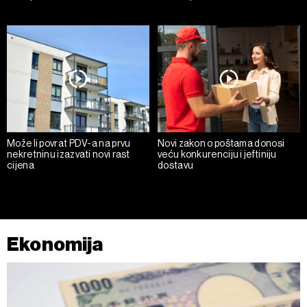
Može li povrat PDV-a na prvu
Novi zakon o poštama donosi
nekretninu izazvati novi rast
veću konkurenciju i jeftiniju
cijena
dostavu
Ekonomija