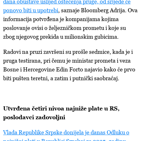
dana obustave uslijed oštećenja pruge, od srijede će
ponovo biti u upotrebi
,
saznaje Bloomberg Adrija. Ova
informacija potvrđena je kompanijama kojima
poslovanje ovisi o željezničkom prometu i koje su
zbog njegovog prekida u milionskim gubicima.
Radovi
na pruzi završeni su prošle sedmice, kada je i
pruga testirana, pri čemu je ministar prometa i veza
Bosne i Hercegovine
Edin
Forto
najavio
kako će prvo
biti pušten teretni, a zatim i putnički saobraćaj.
Utvrđena
četiri nivoa najniže plate u RS,
poslodavci zadovoljni
Vlada
Republike
Srpske
donijela
je
danas
Odluku
o