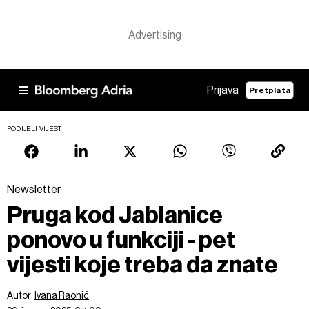
Prijava
Pretplata
PODIJELI VIJEST
Newsletter
Pruga kod Jablanice
ponovo u funkciji - pet
vijesti koje treba da znate
Autor:
Ivana Raonić