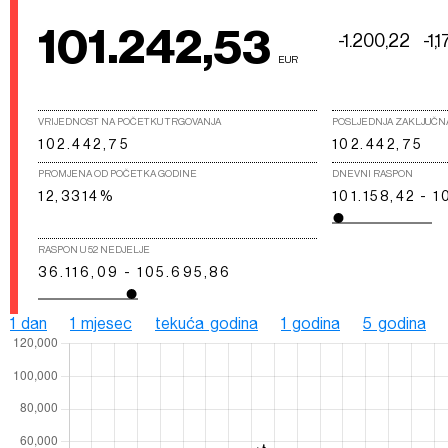
101.242,53
-1.200,22
-1,
EUR
VRIJEDNOST NA POČETKU TRGOVANJA
POSLJEDNJA ZAKLJUČN
102.442,75
102.442,75
PROMJENA OD POČETKA GODINE
DNEVNI RASPON
12,3314%
101.158,42 - 1
RASPON U 52 NEDJELJE
36.116,09 - 105.695,86
1 dan
1 mjesec
tekuća godina
1 godina
5 godina