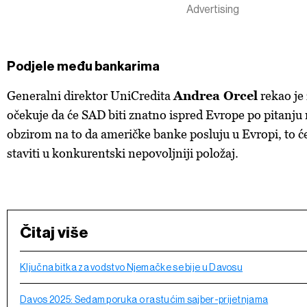
Podjele među bankarima
Generalni direktor UniCredita
Andrea Orcel
rekao je
očekuje da će SAD biti znatno ispred Evrope po pitanju 
obzirom na to da američke banke posluju u Evropi, to 
staviti u konkurentski nepovoljniji položaj.
Čitaj više
Ključna bitka za vodstvo Njemačke se bije u Davosu
Davos 2025: Sedam poruka o rastućim sajber-prijetnjama