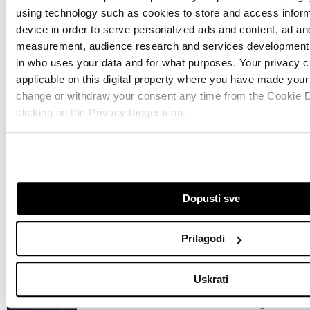
using technology such as cookies to store and access infor
device in order to serve personalized ads and content, ad an
DAVOS
BANKARSKI SEKTOR
BANKARI
DEREGULACIJA
T
measurement, audience research and services development.
DONAL TRUMP
DAVOS 2025.
in who uses your data and for what purposes. Your privacy c
applicable on this digital property where you have made you
change or withdraw your consent any time from the Cookie D
clicking on the Privacy trigger icon.
Led umjesto spa centra: Zašto je
If you allow, we would also like to:
hladna terapija novi wellness trend
Collect information about your geographical location 
prije 11 sati
accurate to within several meters
Dopusti sve
Identify your device by actively scanning it for specifi
Rumunija produžila rad reaktora za još
(fingerprinting)
devet dana, mjere na Dunavu povećale
Find out more about how your personal data is processed an
Prilagodi
vodostaj
preferences in the
details section
.
prije 13 sati
Uskrati
Zajednički voditelji obrade su HD-WIN ARENA SPORT d.o.o.
Procvat umjetne inteligencije
podacima koje obrađujemo kao i o vašim pravima pročitajte 
uzrokovao dilemu kod malih ulagača