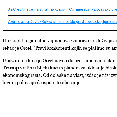
UniCredit neće insistirati na kupovini Commerzbanka po svaku cij
Vodimo vas u Davos: Kakve su cijene i šta grad dobija okupljanjem s
UniCredit regionalne zajmodavce zapravo ne doživljav
rekao je Orcel. "Pravi konkurenti kojih se plašimo su a
Upozorenja koja je Orcel naveo dolaze samo dan nakon
Trump
vratio u Bijelu kuću s planom za ukidanje birokr
ekonomskog rasta. Od dolaska na vlast, izdao je niz izv
brzom pokušaju da ispuni to obećanje.