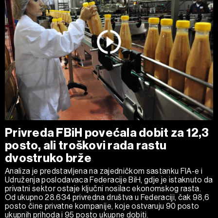
Privreda FBiH povećala dobit za 12,3
posto, ali troškovi rada rastu
dvostruko brže
Analiza je predstavljena na zajedničkom sastanku FIA-e i
Udruženja poslodavaca Federacije BiH, gdje je istaknuto da
privatni sektor ostaje ključni nosilac ekonomskog rasta.
Od ukupno 28.634 privredna društva u Federaciji, čak 98,6
posto čine privatne kompanije, koje ostvaruju 90 posto
ukupnih prihoda i 95 posto ukupne dobiti.