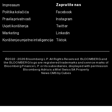
Zapratite nas
Impressum
Politika kolačića
Facebook
Pravila privatnosti
Instagram
Uvjeti korištenja
Twitter
Marketing
Linkedin
Korištenje umjetne inteligencije
Tiktok
©2022 - 2026 Bloomberg L.P. All Rights Reserved. BLOOMBERG and
the BLOOMBERG logo are registered trademarks and service marks of
Bloomberg Finance L.P. or its subsidiaries, displayed with permission
Bloomberg Adria is a Mtel Swiss SA Property
News CMS by Cubes