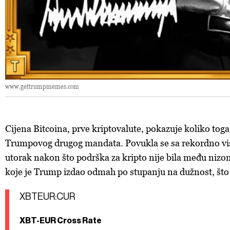
www.gettrumpmemes.com
Cijena Bitcoina, prve kriptovalute, pokazuje koliko toga
Trumpovog drugog mandata. Povukla se sa rekordno vis
utorak nakon što podrška za kripto nije bila među nizo
koje je Trump izdao odmah po stupanju na dužnost, što 
XBTEUR:CUR
XBT-EUR Cross Rate