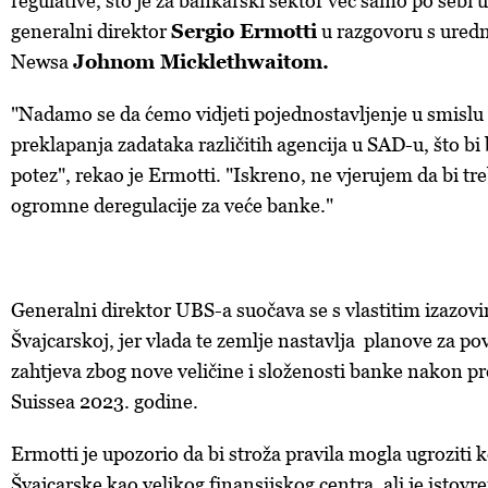
regulative, što je za bankarski sektor već samo po sebi u
generalni direktor
Sergio Ermotti
u razgovoru s ure
Newsa
Johnom Micklethwaitom.
"Nadamo se da ćemo vidjeti pojednostavljenje u smislu
preklapanja zadataka različitih agencija u SAD-u, što b
potez", rekao je Ermotti. "Iskreno, ne vjerujem da bi tr
ogromne deregulacije za veće banke."
Generalni direktor UBS-a suočava se s vlastitim izazov
Švajcarskoj, jer vlada te zemlje nastavlja planove za po
zahtjeva zbog nove veličine i složenosti banke nakon p
Suissea 2023. godine.
Ermotti je upozorio da bi stroža pravila mogla ugroziti
Švajcarske kao velikog finansijskog centra, ali je isto