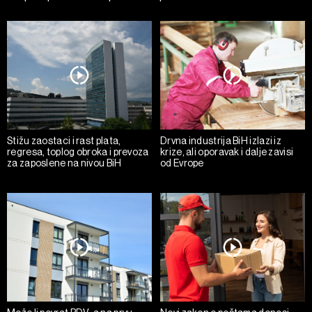
Stižu zaostaci i rast plata,
Drvna industrija BiH izlazi iz
regresa, toplog obroka i prevoza
krize, ali oporavak i dalje zavisi
za zaposlene na nivou BiH
od Evrope