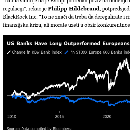
"Nema sumnje da je Evropi potreban poziv na buđenje ka
regulaciji", rekao je
Philipp Hildebrand
, potpredsje
BlackRock Inc. "To ne znači da treba da deregulirate i r
finansijsku krizu, ali morate uzeti u obzir konkurentnos