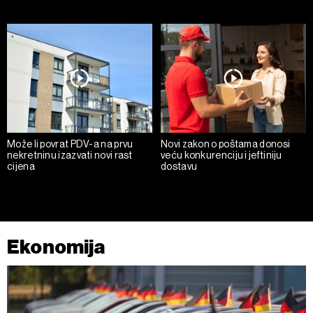
Može li povrat PDV-a na prvu
Novi zakon o poštama donosi
nekretninu izazvati novi rast
veću konkurenciju i jeftiniju
cijena
dostavu
Ekonomija