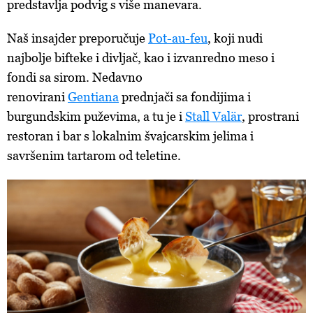
predstavlja podvig s više manevara.
Naš insajder preporučuje
Pot-au-feu
, koji nudi
najbolje bifteke i divljač, kao i izvanredno meso i
fondi sa sirom. Nedavno
renovirani
Gentiana
prednjači sa fondijima i
burgundskim puževima, a tu je i
Stall Valär
, prostrani
restoran i bar s lokalnim švajcarskim jelima i
savršenim tartarom od teletine.