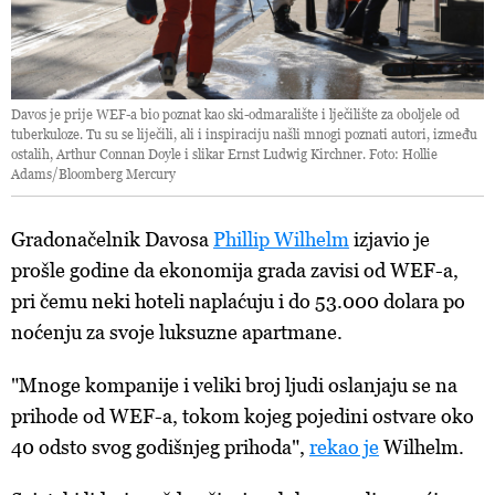
Davos je prije WEF-a bio poznat kao ski-odmaralište i lječilište za oboljele od
tuberkuloze. Tu su se liječili, ali i inspiraciju našli mnogi poznati autori, između
ostalih, Arthur Connan Doyle i slikar Ernst Ludwig Kirchner. Foto: Hollie
Adams/Bloomberg Mercury
Gradonačelnik Davosa
Phillip Wilhelm
izjavio je
prošle godine da ekonomija grada zavisi od WEF-a,
pri čemu neki hoteli naplaćuju i do 53.000 dolara po
noćenju za svoje luksuzne apartmane.
"Mnoge kompanije i veliki broj ljudi oslanjaju se na
prihode od WEF-a, tokom kojeg pojedini ostvare oko
40 odsto svog godišnjeg prihoda",
rekao je
Wilhelm.