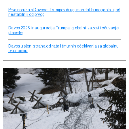
Prva poruka s Davosa: Trumpov drugi mandat bi mogao biti još
nestabilniji od prvog
Davos 2025: inauguracija Trumpa, globalni izazovi i očuvanje
planete
Davos u sjeni straha od rata i tmurnih očekivanja za globalnu
ekonomiju