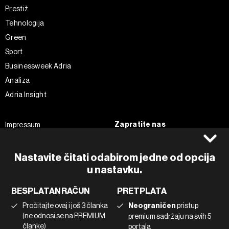
Prestiž
Tehnologija
Green
Sport
Businessweek Adria
Analiza
Adria Insight
Zapratite nas
Impressum
Politika kolačića
Facebook
Pravila privatnosti
Instagram
Nastavite čitati odabirom jedne od opcija
u nastavku.
Uvjeti korištenja
Twitter
Marketing
Linkedin
BESPLATAN RAČUN
PRETPLATA
Korištenje umjetne inteligencije
Tiktok
Pročitajte ovaj i još 3 članka
Neograničen
pristup
(ne odnosi se na PREMIUM
premium sadržaju na svih 5
članke)
portala