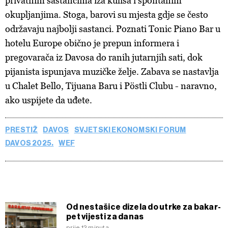
privatnim sastancima iza kulisa i spontanim
okupljanjima. Stoga, barovi su mjesta gdje se često
održavaju najbolji sastanci. Poznati Tonic Piano Bar u
hotelu Europe obično je prepun informera i
pregovarača iz Davosa do ranih jutarnjih sati, dok
pijanista ispunjava muzičke želje. Zabava se nastavlja
u Chalet Bello, Tijuana Baru i Pöstli Clubu - naravno,
ako uspijete da uđete.
PRESTIŽ
DAVOS
SVJETSKI EKONOMSKI FORUM
DAVOS 2025.
WEF
Od nestašice dizela do utrke za bakar-
pet vijesti za danas
prije 12 minuta