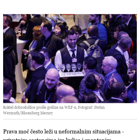
Koktel dobrodošlice prošle godine na WEF-u. Fotograf: Stefan
Wermuth/Bloomberg Mecury
Prava moć često leži u neformalnim situacijama -