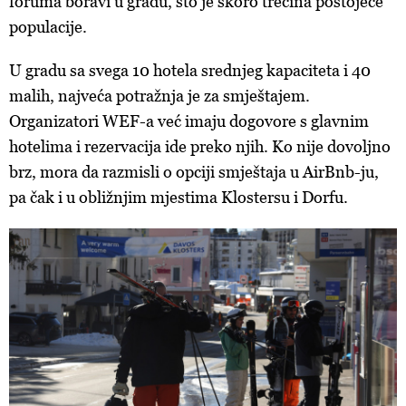
foruma boravi u gradu, što je skoro trećina postojeće
populacije.
U gradu sa svega 10 hotela srednjeg kapaciteta i 40
malih, najveća potražnja je za smještajem.
Organizatori WEF-a već imaju dogovore s glavnim
hotelima i rezervacija ide preko njih. Ko nije dovoljno
brz, mora da razmisli o opciji smještaja u AirBnb-ju,
pa čak i u obližnjim mjestima Klostersu i Dorfu.