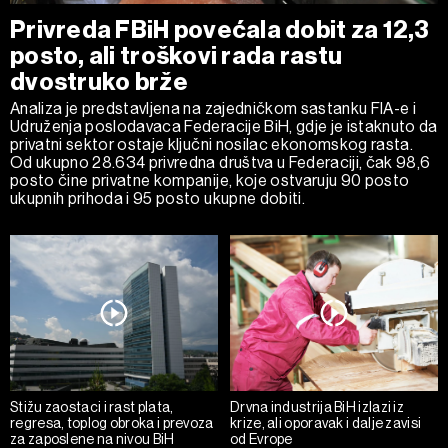
Privreda FBiH povećala dobit za 12,3
posto, ali troškovi rada rastu
dvostruko brže
Analiza je predstavljena na zajedničkom sastanku FIA-e i
Udruženja poslodavaca Federacije BiH, gdje je istaknuto da
privatni sektor ostaje ključni nosilac ekonomskog rasta.
Od ukupno 28.634 privredna društva u Federaciji, čak 98,6
posto čine privatne kompanije, koje ostvaruju 90 posto
ukupnih prihoda i 95 posto ukupne dobiti.
Stižu zaostaci i rast plata,
Drvna industrija BiH izlazi iz
regresa, toplog obroka i prevoza
krize, ali oporavak i dalje zavisi
za zaposlene na nivou BiH
od Evrope