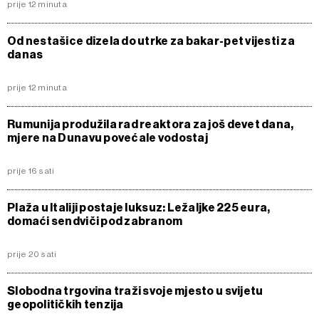
prije 12 minuta
Od nestašice dizela do utrke za bakar-pet vijesti za
danas
prije 12 minuta
Rumunija produžila rad reaktora za još devet dana,
mjere na Dunavu povećale vodostaj
prije 16 sati
Plaža u Italiji postaje luksuz: Ležaljke 225 eura,
domaći sendviči pod zabranom
prije 20 sati
Slobodna trgovina traži svoje mjesto u svijetu
geopolitičkih tenzija