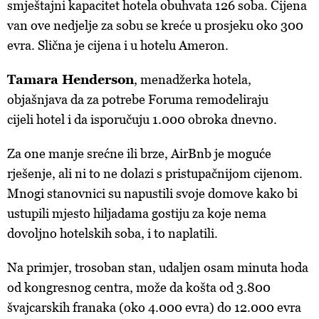
smještajni kapacitet hotela obuhvata 126 soba. Cijena
van ove nedjelje za sobu se kreće u prosjeku oko 300
evra. Slična je cijena i u hotelu Ameron.
Tamara Henderson
, menadžerka hotela,
objašnjava da za potrebe Foruma remodeliraju
cijeli hotel i da isporučuju 1.000 obroka dnevno.
Za one manje srećne ili brze, AirBnb je moguće
rješenje, ali ni to ne dolazi s pristupačnijom cijenom.
Mnogi stanovnici su napustili svoje domove kako bi
ustupili mjesto hiljadama gostiju za koje nema
dovoljno hotelskih soba, i to naplatili.
Na primjer, trosoban stan, udaljen osam minuta hoda
od kongresnog centra, može da košta od 3.800
švajcarskih franaka (oko 4.000 evra) do 12.000 evra