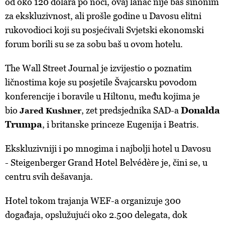
od oko 120 dolara po noći, ovaj lanac nije baš sinonim
za ekskluzivnost, ali prošle godine u Davosu elitni
rukovodioci koji su posjećivali Svjetski ekonomski
forum borili su se za sobu baš u ovom hotelu.
The Wall Street Journal je izvijestio o poznatim
ličnostima koje su posjetile Švajcarsku povodom
konferencije i boravile u Hiltonu, među kojima je
bio
, zet predsj
ednika SAD-a
Donalda
Jared Kushner
Trumpa
,
i britanske princeze Eugenija i Beatris.
Ekskluzivniji i po mnogima i najbolji hotel u Davosu
- Steigenberger Grand Hotel Belvédère je, čini se, u
centru svih dešavanja.
Hotel tokom trajanja WEF-a organizuje 300
događaja, opslužujući oko 2.500 delegata, dok