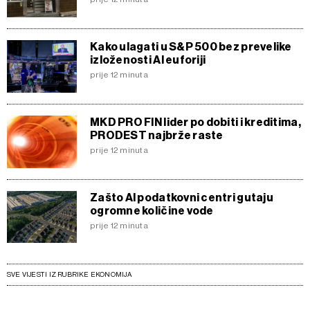
Kako ulagati u S&P 500 bez prevelike
izloženosti AI euforiji
prije 12 minuta
MKD PRO FIN lider po dobiti i kreditima,
PRODEST najbrže raste
prije 12 minuta
Zašto AI podatkovni centri gutaju
ogromne količine vode
prije 12 minuta
SVE VIJESTI IZ RUBRIKE EKONOMIJA