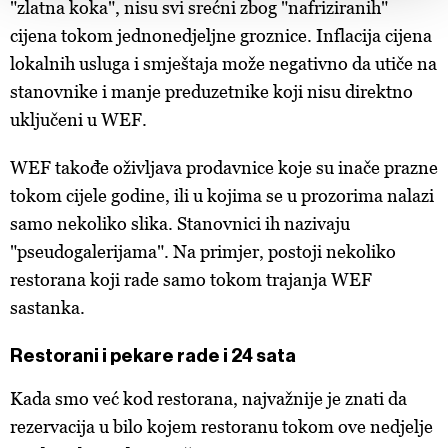
Zajednički voditelji obrade su HD-WIN ARENA SPORT
"zlatna koka", nisu svi srećni zbog "nafriziranih"
d.o.o. i
Partneri
. Više o podacima koje obrađujemo kao i
cijena tokom jednonedjeljne groznice.
Inflacija cijena
o vašim pravima pročitajte u našoj
Politici privatnosti
, a
lokalnih usluga i smještaja može negativno da utiče na
o kolačićima i drugim sličnim tehnologijama u
Politici
stanovnike i manje preduzetnike koji nisu direktno
kolačića
. Kolačiće u bilo kojem trenutku možete ponovno
uključeni u WEF.
ažurirati klikom na „Prikaži detalje“. Privolu možete u bilo
kojem trenutku povući bez negativnih posljedica.
WEF takođe oživljava prodavnice koje su inače prazne
tokom cijele godine, ili u kojima se u prozorima nalazi
samo nekoliko slika. Stanovnici ih nazivaju
"pseudogalerijama". Na primjer, postoji nekoliko
restorana koji rade samo tokom trajanja WEF
sastanka.
Restorani i pekare rade i 24 sata
Kada smo već kod restorana, najvažnije je znati da
rezervacija u bilo kojem restoranu tokom ove nedjelje