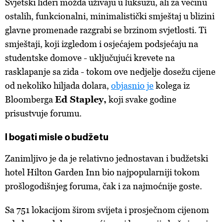
Svjetski lideri možda uživaju u luksuzu, ali za većinu
ostalih, funkcionalni, minimalistički smještaj u blizini
glavne promenade razgrabi se brzinom svjetlosti. Ti
smještaji, koji izgledom i osjećajem podsjećaju na
studentske domove - uključujući krevete na
rasklapanje sa zida - tokom ove nedjelje dosežu cijene
od nekoliko hiljada dolara,
objasnio je
kolega iz
Bloomberga
Ed Stapley,
koji svake godine
prisustvuje forumu.
I bogati misle o budžetu
Zanimljivo je da je relativno jednostavan i budžetski
hotel Hilton Garden Inn bio najpopularniji tokom
prošlogodišnjeg foruma, čak i za najmoćnije goste.
Sa 751 lokacijom širom svijeta i prosječnom cijenom