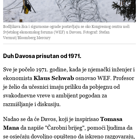
Bodljikava žica i sigurnosne ograde postavljaju se oko Kongresnog centra uoči
Svjetskog ekonomskog foruma (WEF) u Davosu. Fotograf: Stefan
Vermut/Bloomberg Mercury
Duh Davosa prisutan od 1971.
Sve je počelo 1971. godine, kada je njemački inženjer i
ekonomista
Klaus Schwab
osnovao WEF. Profesor
je želio da učesnici imaju priliku da pobjegnu od
svakodnevne vreve u ambijent pogodan za
razmišljanje i diskusiju.
Nadao se da će Davos, koji je inspirisao
Tomasa
Mana
da napiše "Čarobni brijeg", pomoći ljudima da
se osjećaju dovoljno opušteno da iskreno razgovaraju,