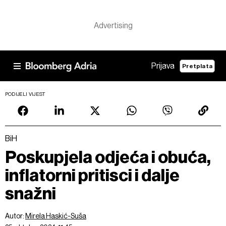
Prijava
Pretplata
PODIJELI VIJEST
BiH
Poskupjela odjeća i obuća,
inflatorni pritisci i dalje
snažni
Autor:
Mirela Haskić-Suša