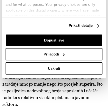
rast plata evidentiran je u naučnim, stručnim i
and for what purposes. Your privacy choices are only
applicable on this digital property where you have made
tehničkim djelatnostima te u snabdijevanju vodom.
your choices. You can change or withdraw your consent
any time from the Cookie Declaration or by clicking on
Prema ekonomskoj analizi
Igora Gavrana
, prosjek
Prikaži detalje
the Privacy trigger icon.
ne odražava realne prihode većine radnika, dok niske
minimalne plate i inflacija dodatno otežavaju
If you allow, we would also like to:
Dopusti sve
ekonomske uslove u oba entiteta. Gavran je ranije za
Collect information about your geographical
Bloomberg Adriju pojasnio da statistika pokazuje
location which can be accurate to within several
Prilagodi
postepeni rast prosječnih plata, što stvara privid
meters
poboljšanja životnog standarda. Međutim, struktura
Identify your device by actively scanning it for
Uskrati
specific characteristics (fingerprinting)
tih plata i način na koji se izračunava prosjek ne
Find out more about how your personal data is processed
odražavaju realno stanje. Većina zaposlenih zapravo
and set your preferences in the
details section
.
zarađuje mnogo manje nego što prosjek sugerira, što
je posljedica nedovoljnog broja zaposlenih i učešća
Zajednički voditelji obrade su HD-WIN ARENA SPORT
radnika s relativno visokim platama u javnom
d.o.o. i
Partneri
. Više o podacima koje obrađujemo kao i
sektoru.
o vašim pravima pročitajte u našoj
Politici privatnosti
, a