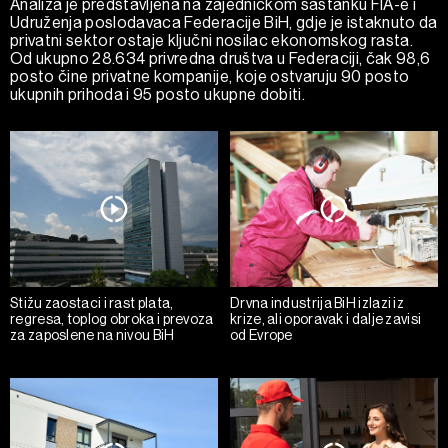
Analiza je predstavljena na zajedničkom sastanku FIA-e i
Udruženja poslodavaca Federacije BiH, gdje je istaknuto da
privatni sektor ostaje ključni nosilac ekonomskog rasta.
Od ukupno 28.634 privredna društva u Federaciji, čak 98,6
posto čine privatne kompanije, koje ostvaruju 90 posto
ukupnih prihoda i 95 posto ukupne dobiti.
Stižu zaostaci i rast plata,
Drvna industrija BiH izlazi iz
regresa, toplog obroka i prevoza
krize, ali oporavak i dalje zavisi
za zaposlene na nivou BiH
od Evrope