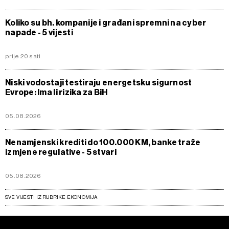
Koliko su bh. kompanije i građani spremni na cyber
napade - 5 vijesti
prije 20 sati
Niski vodostaji testiraju energetsku sigurnost
Evrope: Ima li rizika za BiH
05.08.2026
Nenamjenski krediti do 100.000 KM, banke traže
izmjene regulative - 5 stvari
05.08.2026
SVE VIJESTI IZ RUBRIKE EKONOMIJA