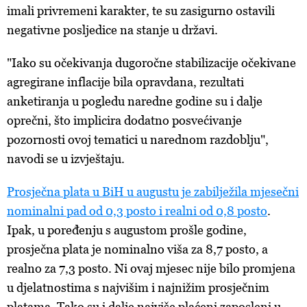
imali privremeni karakter, te su zasigurno ostavili
negativne posljedice na stanje u državi.
"Iako su očekivanja dugoročne stabilizacije očekivane
agregirane inflacije bila opravdana, rezultati
anketiranja u pogledu naredne godine su i dalje
oprečni, što implicira dodatno posvećivanje
pozornosti ovoj tematici u narednom razdoblju",
navodi se u izvještaju.
Prosječna plata u BiH u augustu je zabilježila mjesečni
nominalni pad od 0,3 posto i realni od 0,8 posto
.
Ipak, u poređenju s augustom prošle godine,
prosječna plata je nominalno viša za 8,7 posto, a
realno za 7,3 posto. Ni ovaj mjesec nije bilo promjena
u djelatnostima s najvišim i najnižim prosječnim
platama. Tako su i dalje najviše plaćeni zaposleni u