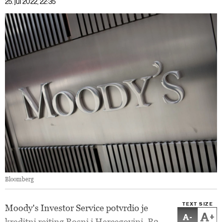
25. jul 2022, 22:35
Bloomberg
TEXT SIZE
Moody's Investor Service potvrdio je
-
+
kreditni rejting Bosni i Hercegovini, B3