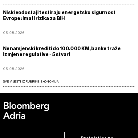
Niski vodostaji testiraju energetsku sigurnost
Evrope: Ima li rizika za BiH
05.08.2026
Nenamjenski krediti do 100.000 KM, banke traže
izmjene regulative - 5 stvari
05.08.2026
SVE VIJESTI IZ RUBRIKE EKONOMIJA