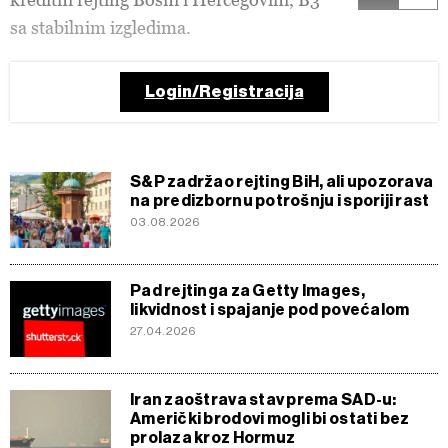
sa stabilnim izgledima.
Login/Registracija
S&P zadržao rejting BiH, ali upozorava
na predizbornu potrošnju i sporiji rast
03.08.2026
Pad rejtinga za Getty Images,
likvidnost i spajanje pod povećalom
27.04.2026
Iran zaoštrava stav prema SAD-u:
Američki brodovi mogli bi ostati bez
prolaza kroz Hormuz