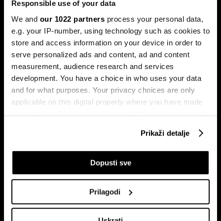
Responsible use of your data
We and
our 1022 partners
process your personal data,
e.g. your IP-number, using technology such as cookies to
store and access information on your device in order to
serve personalized ads and content, ad and content
measurement, audience research and services
development. You have a choice in who uses your data
and for what purposes. Your privacy choices are only
Stižu zaostaci i rast plata,
Drvna industrija BiH izlazi iz
regresa, toplog obroka i prevoza
krize, ali oporavak i dalje zavisi
applicable on this digital property where you have made
za zaposlene na nivou BiH
od Evrope
your choices. You can change or withdraw your consent
any time from the Cookie Declaration or by clicking on
Prikaži detalje
the Privacy trigger icon.
If you allow, we would also like to:
Dopusti sve
Collect information about your geographical
location which can be accurate to within several
Prilagodi
meters
Identify your device by actively scanning it for
Može li povrat PDV-a na prvu
Novi zakon o poštama donosi
nekretninu izazvati novi rast
veću konkurenciju i jeftiniju
Uskrati