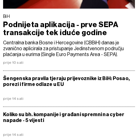
BiH
Podnijeta aplikacija - prve SEPA
transakcije tek iduće godine
Centralna banka Bosne i Hercegovine (CBBiH) danas je
zvanično aplicirala za pristupanje Jedinstvenom području
plaćanja u eurima (Single Euro Payments Area - SEPA).
prije 10 sati
Šengenska pravila tjeraju prijevoznike iz BiH: Posao,
porezi i firme odlaze u EU
prije 14 sati
Koliko su bh. kompanije i građani spremni na cyber
napade - 5 vijesti
prije 14 sati