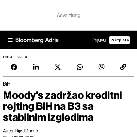
Prijava
Pretplata
PODIJELI VIJEST
BiH
Moody's zadržao kreditni
rejting BiH na B3 sa
stabilnim izgledima
Autor:
Rijad Durkić