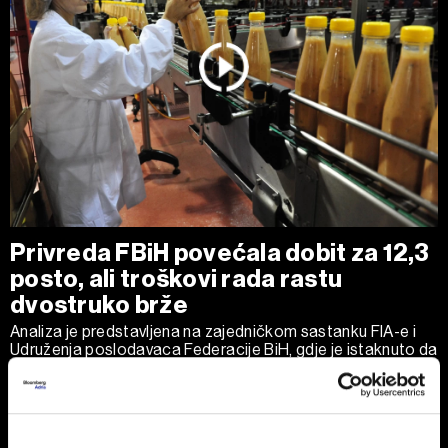
Privreda FBiH povećala dobit za 12,3
posto, ali troškovi rada rastu
dvostruko brže
Analiza je predstavljena na zajedničkom sastanku FIA-e i
Udruženja poslodavaca Federacije BiH, gdje je istaknuto da
privatni sektor ostaje ključni nosilac ekonomskog rasta.
Od ukupno 28.634 privredna društva u Federaciji, čak 98,6
posto čine privatne kompanije, koje ostvaruju 90 posto
ukupnih prihoda i 95 posto ukupne dobiti.