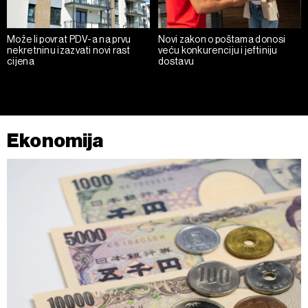
Može li povrat PDV-a na prvu
Novi zakon o poštama donosi
nekretninu izazvati novi rast
veću konkurenciju i jeftiniju
cijena
dostavu
Ekonomija