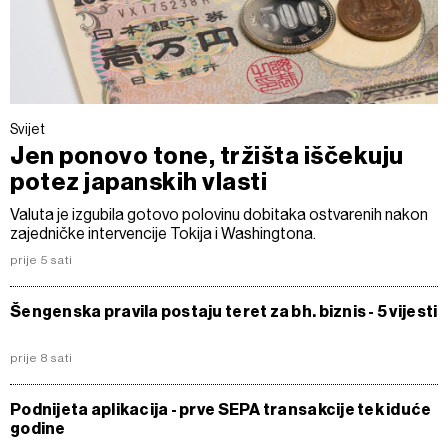
Svijet
Jen ponovo tone, tržišta iščekuju
potez japanskih vlasti
Valuta je izgubila gotovo polovinu dobitaka ostvarenih nakon
zajedničke intervencije Tokija i Washingtona.
prije 5 sati
Šengenska pravila postaju teret za bh. biznis - 5 vijesti
prije 8 sati
Podnijeta aplikacija - prve SEPA transakcije tek iduće
godine