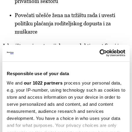
privatnom sektoru
Povećati učešće žena na tržištu rada i uvesti
politiku plaćanja roditeljskog dopusta i za
muškarce
Iskorištavanje potencijala za produktivnost firmi i
olakšanje pristupa financiranju zbog oživljavanja
tranzicije na tržišnu ekonomiju, povećanja
produktivnosti državnih poduzeća, povećanja
Responsible use of your data
otvaranja firmi i olakšanja izvoza u EU.
We and
our 1022 partners
process your personal data,
e.g. your IP-number, using technology such as cookies to
Osigurati fer i jednako konkurentno okruženje za
store and access information on your device in order to
državna poduzeća i privatne kompanije
serve personalized ads and content, ad and content
measurement, audience research and services
Smanjiti administrativne barijere za otvaranje
development. You have a choice in who uses your data
firmi
and for what purposes. Your privacy choices are only