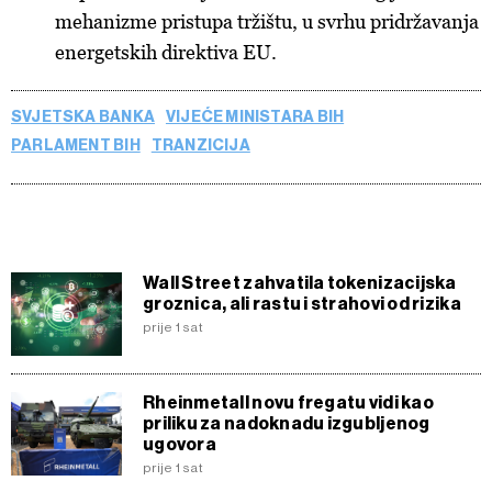
mehanizme pristupa tržištu, u svrhu pridržavanja
energetskih direktiva EU.
SVJETSKA BANKA
VIJEĆE MINISTARA BIH
PARLAMENT BIH
TRANZICIJA
Wall Street zahvatila tokenizacijska
groznica, ali rastu i strahovi od rizika
prije 1 sat
Rheinmetall novu fregatu vidi kao
priliku za nadoknadu izgubljenog
ugovora
prije 1 sat