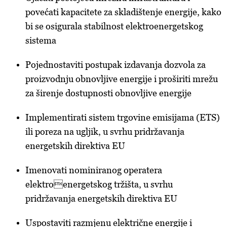
ažurirati klikom na „Prikaži detalje“. Privolu možete u bilo
povećati kapacitete za skladištenje energije, kako
kojem trenutku povući bez negativnih posljedica.
bi se osigurala stabilnost elektroenergetskog
sistema
Pojednostaviti postupak izdavanja dozvola za
proizvodnju obnovljive energije i proširiti mrežu
za širenje dostupnosti obnovljive energije
Implementirati sistem trgovine emisijama (ETS)
ili poreza na ugljik, u svrhu pridržavanja
energetskih direktiva EU
Imenovati nominiranog operatera
elektroenergetskog tržišta, u svrhu
pridržavanja energetskih direktiva EU
Uspostaviti razmjenu električne energije i