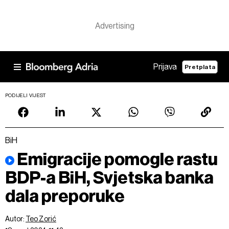
Prijava
Pretplata
PODIJELI VIJEST
BiH
Emigracije pomogle rastu
BDP-a BiH, Svjetska banka
dala preporuke
Autor:
Teo Zorić