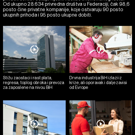
Od ukupno 28.634 privredna društva u Federaciji, čak 98,6
posto čine privatne kompanije, koje ostvaruju 90 posto
ukupnih prihoda i 95 posto ukupne dobiti.
Stižu zaostaci i rast plata,
Drvna industrija BiH izlazi iz
regresa, toplog obroka i prevoza
krize, ali oporavak i dalje zavisi
za zaposlene na nivou BiH
od Evrope