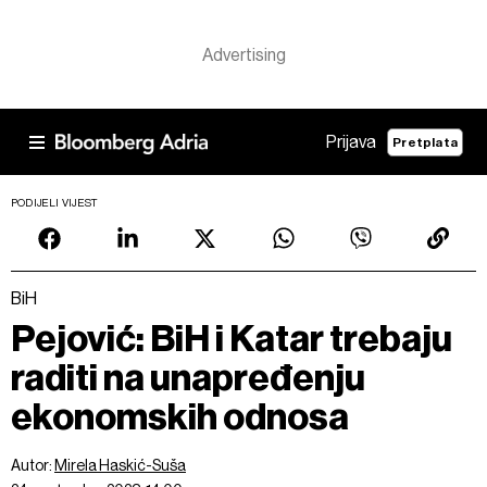
Prijava
Pretplata
PODIJELI VIJEST
BiH
Pejović: BiH i Katar trebaju
raditi na unapređenju
ekonomskih odnosa
Autor:
Mirela Haskić-Suša