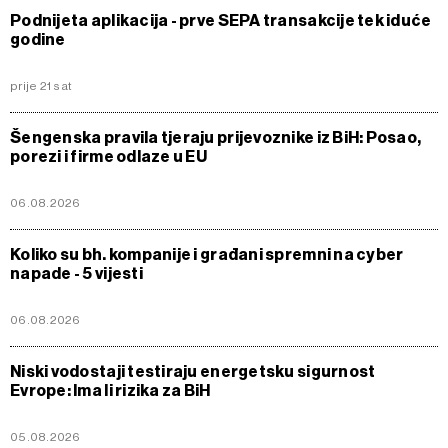
Podnijeta aplikacija - prve SEPA transakcije tek iduće
godine
prije 21 sat
Šengenska pravila tjeraju prijevoznike iz BiH: Posao,
porezi i firme odlaze u EU
06.08.2026
Koliko su bh. kompanije i građani spremni na cyber
napade - 5 vijesti
06.08.2026
Niski vodostaji testiraju energetsku sigurnost
Evrope: Ima li rizika za BiH
05.08.2026