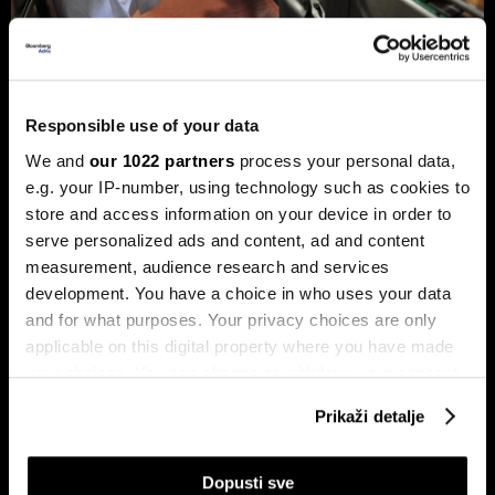
Privreda FBiH povećala dobit za 12,3
posto, ali troškovi rada rastu
dvostruko brže
Responsible use of your data
Analiza je predstavljena na zajedničkom sastanku FIA-e i
We and
our 1022 partners
process your personal data,
Udruženja poslodavaca Federacije BiH, gdje je istaknuto da
e.g. your IP-number, using technology such as cookies to
privatni sektor ostaje ključni nosilac ekonomskog rasta.
Od ukupno 28.634 privredna društva u Federaciji, čak 98,6
store and access information on your device in order to
posto čine privatne kompanije, koje ostvaruju 90 posto
serve personalized ads and content, ad and content
ukupnih prihoda i 95 posto ukupne dobiti.
measurement, audience research and services
development. You have a choice in who uses your data
and for what purposes. Your privacy choices are only
applicable on this digital property where you have made
your choices. You can change or withdraw your consent
any time from the Cookie Declaration or by clicking on
Prikaži detalje
the Privacy trigger icon.
If you allow, we would also like to:
Stižu zaostaci i rast plata,
Drvna industrija BiH izlazi iz
Dopusti sve