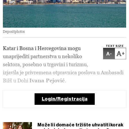
Depositphotos
TEXT SIZE
Katar i Bosna i Hercegovina mogu
-
+
unaprijediti partnerstva u nekoliko
sektora, posebno u trgovini i turizmu,
izjavila je privremena otpravnica poslova u Ambasadi
BiH u Dohi
Ivana Pejović
.
Login/Registracija
Može li i domaće tržište uhvatiti korak