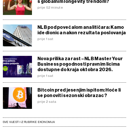
s globalnim longevity trendom?
prije 52 minute
NLB pod povećalom analitičara: Kamo
ide dionica nakon rezultata poslovanja
prije 1 sat
Nova prilika za rast – NLB Master Your
Business pogodnosti pravnim licima
dostupne do kraja oktobra 2026.
prije 1 sat
Bitcoin pred jesenjim ispitom: Hoće li
se ponoviti sezonski obrazac?
prije 2 sata
SVE VIJESTI IZ RUBRIKE EKONOMIJA