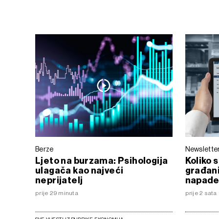
Berze
Newslette
Ljeto na burzama: Psihologija
Koliko 
ulagača kao najveći
građani
neprijatelj
napade -
prije 29 minuta
prije 2 sata