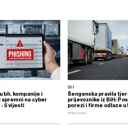
r
BiH
su bh. kompanije i
Šengenska pravila tjer
 spremni na cyber
prijevoznike iz BiH: Po
 5 vijesti
porezi i firme odlaze u
prije 2 sata