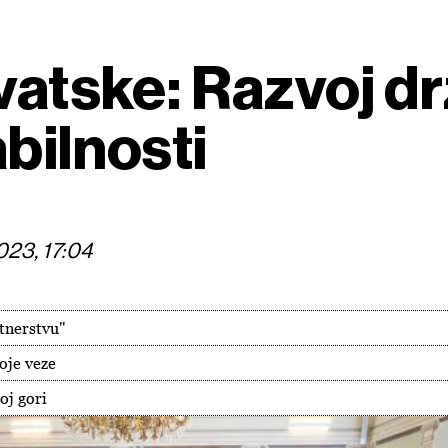
vatske: Razvoj dr
bilnosti
023, 17:04
rtnerstvu"
oje veze
oj gori