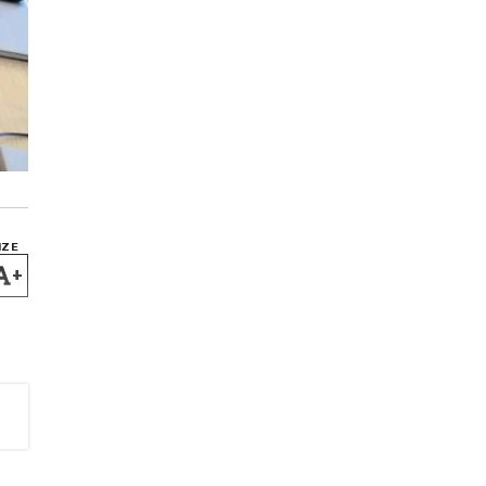
IZE
+