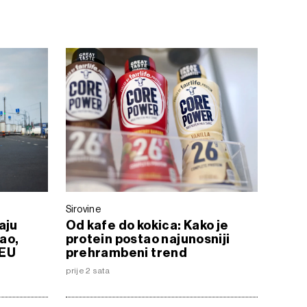
Sirovine
aju
Od kafe do kokica: Kako je
sao,
protein postao najunosniji
 EU
prehrambeni trend
prije 2 sata