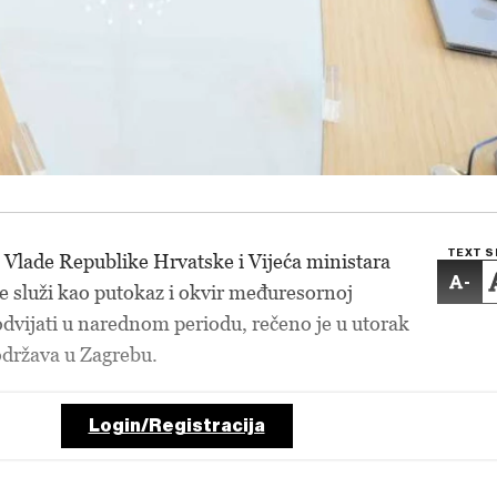
TEXT S
 Vlade Republike Hrvatske i Vijeća ministara
-
 služi kao putokaz i okvir međuresornoj
 odvijati u narednom periodu, rečeno je u utorak
 održava u Zagrebu.
Login/Registracija