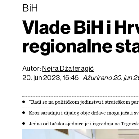
BiH
Vlade BiH i Hr
regionalne sta
Autor:
Nejra Džaferagić
20. jun 2023, 15:45
Ažurirano 20. jun 2
"Radi se na političkom jedinstvu i strateškom pa
Kroz saradnju i dijalog obje države mogu jačati sv
Jedna od tačaka sjednice je i izgradnja na Trgovsk