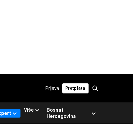
Prijava
Pretplata
Više
Bosna i
xpert
Hercegovina