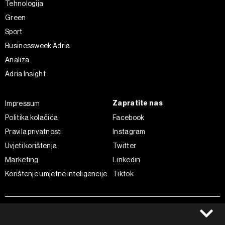
Tehnologija
Green
Sport
Businessweek Adria
Analiza
Adria Insight
Zapratite nas
Impressum
Politika kolačića
Facebook
Pravila privatnosti
Instagram
Uvjeti korištenja
Twitter
Marketing
Linkedin
Korištenje umjetne inteligencije
Tiktok
©2022 - 2026 Bloomberg L.P. All Rights Reserved. BLOOMBERG and
the BLOOMBERG logo are registered trademarks and service marks of