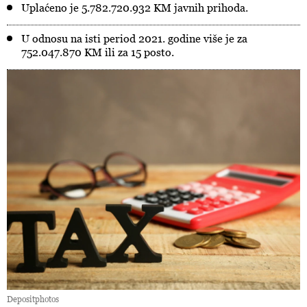
Uplaćeno je 5.782.720.932 KM javnih prihoda.
U odnosu na isti period 2021. godine više je za
752.047.870 KM ili za 15 posto.
Depositphotos