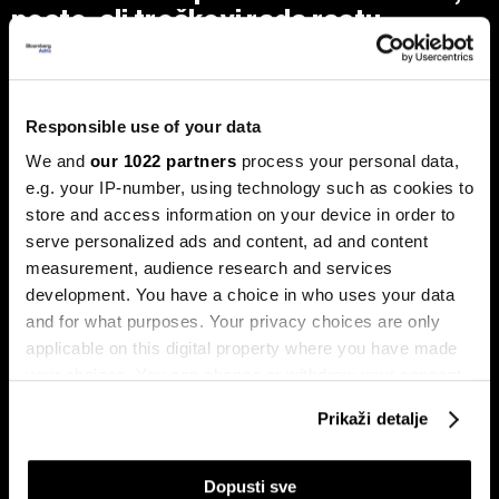
posto, ali troškovi rada rastu
dvostruko brže
Analiza je predstavljena na zajedničkom sastanku FIA-e i
Udruženja poslodavaca Federacije BiH, gdje je istaknuto da
privatni sektor ostaje ključni nosilac ekonomskog rasta.
Responsible use of your data
Od ukupno 28.634 privredna društva u Federaciji, čak 98,6
posto čine privatne kompanije, koje ostvaruju 90 posto
We and
our 1022 partners
process your personal data,
ukupnih prihoda i 95 posto ukupne dobiti.
e.g. your IP-number, using technology such as cookies to
store and access information on your device in order to
serve personalized ads and content, ad and content
measurement, audience research and services
development. You have a choice in who uses your data
and for what purposes. Your privacy choices are only
applicable on this digital property where you have made
your choices. You can change or withdraw your consent
any time from the Cookie Declaration or by clicking on
Stižu zaostaci i rast plata,
Drvna industrija BiH izlazi iz
Prikaži detalje
the Privacy trigger icon.
regresa, toplog obroka i prevoza
krize, ali oporavak i dalje zavisi
za zaposlene na nivou BiH
od Evrope
If you allow, we would also like to:
Dopusti sve