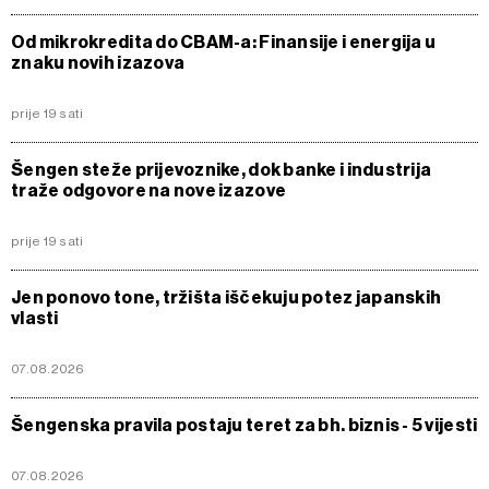
Od mikrokredita do CBAM-a: Finansije i energija u
znaku novih izazova
prije 19 sati
Šengen steže prijevoznike, dok banke i industrija
traže odgovore na nove izazove
prije 19 sati
Jen ponovo tone, tržišta iščekuju potez japanskih
vlasti
07.08.2026
Šengenska pravila postaju teret za bh. biznis - 5 vijesti
07.08.2026