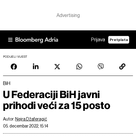
Prijava
Pretplata
PODIJELI VIJEST
BiH
U Federaciji BiH javni
prihodi veći za 15 posto
Autor:
Nejra Džaferagić
05. decembar 2022, 15:14