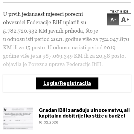
TEXT SIZE
U prvih jedanaest mjeseci porezni
-
+
obveznici Federacije BiH uplatili su
5.782.720.932 KM javnih prihoda, što je
u odnosu isti period 2021. godine više za 752.047.870
KM ili za 15 posto. U odnosu na isti period 2019.
godine više je za 987.069.349 KM ili za 20,58 posto,
objavila je Porezna uprava Federacije BiH.
Login/Registracija
Građani BiH zarađuju u inozemstvu, ali
kapitalna dobit rijetko stiže u budžet
16.02.2026