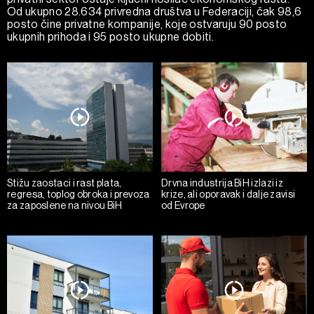
Od ukupno 28.634 privredna društva u Federaciji, čak 98,6
posto čine privatne kompanije, koje ostvaruju 90 posto
ukupnih prihoda i 95 posto ukupne dobiti.
Stižu zaostaci i rast plata,
Drvna industrija BiH izlazi iz
regresa, toplog obroka i prevoza
krize, ali oporavak i dalje zavisi
za zaposlene na nivou BiH
od Evrope