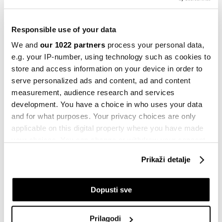
da će od siječnja 2025. opet rasti i minimalna plaća,
ne otkrivši koliko.
Responsible use of your data
We and
our 1022 partners
process your personal data,
SUBVENCIJE
VLADA RH
ANDREJ PLENKOVIĆ
e.g. your IP-number, using technology such as cookies to
POREZNA REFORMA
POREZ NA NEKRETNINE
store and access information on your device in order to
serve personalized ads and content, ad and content
measurement, audience research and services
development. You have a choice in who uses your data
and for what purposes. Your privacy choices are only
Sheinov IPO daleko od 30 milijardi
applicable on this digital property where you have made
dolara koje su priželjkivali ulagači
your choices. You can change or withdraw your consent
prije 42 minute
any time from the Cookie Declaration or by clicking on
Prikaži detalje
the Privacy trigger icon.
Zaštita od AI balona? Kladite se na
If you allow, we would also like to:
Dopusti sve
smeće
Collect information about your geographical
prije 3 sata
location which can be accurate to within several
Prilagodi