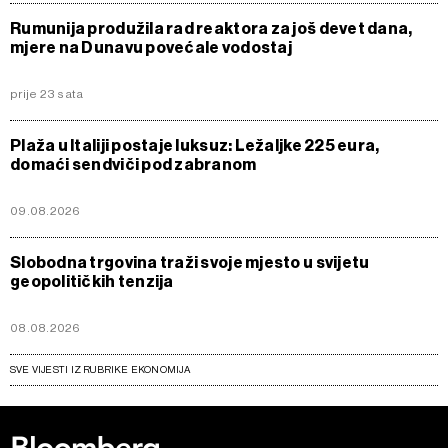
Rumunija produžila rad reaktora za još devet dana,
mjere na Dunavu povećale vodostaj
prije 23 sata
Plaža u Italiji postaje luksuz: Ležaljke 225 eura,
domaći sendviči pod zabranom
09.08.2026
Slobodna trgovina traži svoje mjesto u svijetu
geopolitičkih tenzija
08.08.2026
SVE VIJESTI IZ RUBRIKE EKONOMIJA