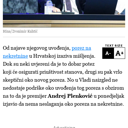
Hina/Zvonimir Kuhtić
TEXT SIZE
Od najave njegovog uvođenja,
porez na
-
+
nekretnine
u Hrvatskoj izaziva mišljenja.
Dok su neki uvjereni da je to dobar potez
koji će osigurati priuštivost stanova, drugi su pak vrlo
skeptični oko novog poreza. No u Vladi naizgled ne
nedostaje podrške oko uvođenja tog poreza s obzirom
na to da je premijer
Andrej Plenković
u ponedjeljak
izjavio da nema neslaganja oko poreza na nekretnine.