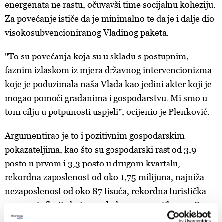
energenata ne rastu, očuvavši time socijalnu koheziju.
Za povećanje ističe da je m
inimalno te da je i dalje dio
visokosubvencioniranog Vladinog paketa.
"To su povećanja koja su u skladu s postupnim,
faznim izlaskom iz mjera državnog intervencionizma
koje je poduzimala naša Vlada kao jedini akter koji je
mogao pomoći građanima i gospodarstvu. Mi smo u
tom cilju u potpunosti uspjeli", ocijenio je Plenković.
Argumentirao je to i pozitivnim gospodarskim
pokazateljima, kao što su gospodarski rast od 3,9
posto u prvom i 3,3 posto u drugom kvartalu,
rekordna zaposlenost od oko 1,75 milijuna, najniža
nezaposlenost od oko 87 tisuća, rekordna turistička
sezona, inflacija koja se u kolovozu spustila na 1,8
posto. Tu je i rast plaća, pri čemu je Plenković najavio