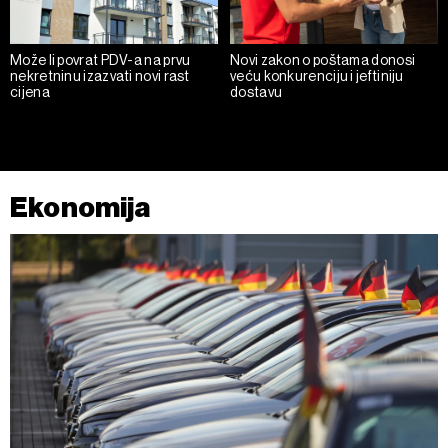
Može li povrat PDV-a na prvu
Novi zakon o poštama donosi
nekretninu izazvati novi rast
veću konkurenciju i jeftiniju
cijena
dostavu
Ekonomija