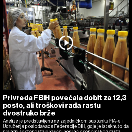
Privreda FBiH povećala dobit za 12,3
posto, ali troškovi rada rastu
dvostruko brže
Analiza je predstavljena na zajedničkom sastanku FIA-e i
Udruženja poslodavaca Federacije BiH, gdje je istaknuto da
privatni sektor ostaje ključni nosilac ekonomskog rasta.