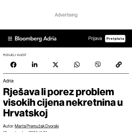
Prijava
Pretplata
PODIJELI VIJEST
Adria
Rješava li porez problem
visokih cijena nekretnina u
Hrvatskoj
Autor:
Marta Premužak Dvorski