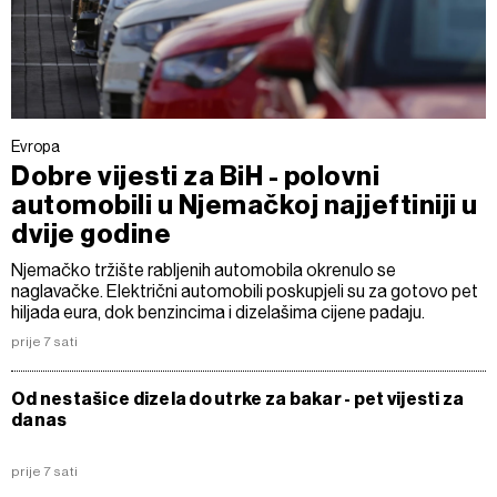
Evropa
Dobre vijesti za BiH - polovni
automobili u Njemačkoj najjeftiniji u
dvije godine
Njemačko tržište rabljenih automobila okrenulo se
naglavačke. Električni automobili poskupjeli su za gotovo pet
hiljada eura, dok benzincima i dizelašima cijene padaju.
prije 7 sati
Od nestašice dizela do utrke za bakar - pet vijesti za
danas
prije 7 sati