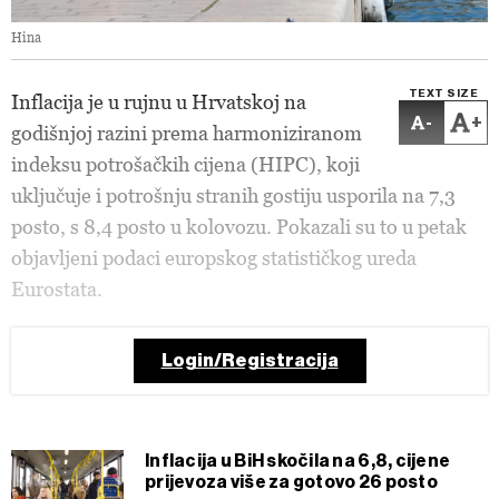
Hina
TEXT SIZE
Inflacija je u rujnu u Hrvatskoj na
-
+
godišnjoj razini prema harmoniziranom
indeksu potrošačkih cijena (HIPC), koji
uključuje i potrošnju stranih gostiju usporila na 7,3
posto, s 8,4 posto u kolovozu. Pokazali su to u petak
objavljeni podaci europskog statističkog ureda
Eurostata.
Login/Registracija
Inflacija u BiH skočila na 6,8, cijene
prijevoza više za gotovo 26 posto