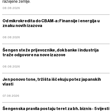
razvijene zemlje.
08.08.2026
Od mikrokredita do CBAM-a: Finansije i energija u
znaku novih izazova
08.08.2026
Šengen steže prijevoznike, dok banke i industrija
traže odgovore na nove izazove
08.08.2026
Jen ponovo tone, tržišta iščekuju potez japanskih
vlasti
07.08.2026
Šengenska pravila postaju teret za bh. biznis - 5 vijesti