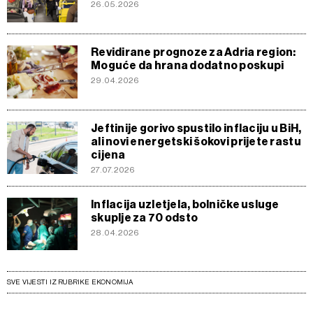
26.05.2026
Revidirane prognoze za Adria region:
Moguće da hrana dodatno poskupi
29.04.2026
Jeftinije gorivo spustilo inflaciju u BiH,
ali novi energetski šokovi prijete rastu
cijena
27.07.2026
Inflacija uzletjela, bolničke usluge
skuplje za 70 odsto
28.04.2026
SVE VIJESTI IZ RUBRIKE EKONOMIJA