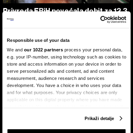
Privreda FBiH povećala dobit za 12,3
posto, ali troškovi rada rastu
dvostruko brže
Analiza je predstavljena na zajedničkom sastanku FIA-e i
Udruženja poslodavaca Federacije BiH, gdje je istaknuto da
Responsible use of your data
privatni sektor ostaje ključni nosilac ekonomskog rasta.
We and
our 1022 partners
process your personal data,
Od ukupno 28.634 privredna društva u Federaciji, čak 98,6
posto čine privatne kompanije, koje ostvaruju 90 posto
e.g. your IP-number, using technology such as cookies to
ukupnih prihoda i 95 posto ukupne dobiti.
store and access information on your device in order to
serve personalized ads and content, ad and content
measurement, audience research and services
development. You have a choice in who uses your data
and for what purposes. Your privacy choices are only
applicable on this digital property where you have made
your choices. You can change or withdraw your consent
any time from the Cookie Declaration or by clicking on
Prikaži detalje
the Privacy trigger icon.
Stižu zaostaci i rast plata,
Drvna industrija BiH izlazi iz
regresa, toplog obroka i prevoza
krize, ali oporavak i dalje zavisi
za zaposlene na nivou BiH
od Evrope