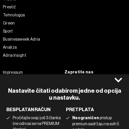
Prestiž
Tehnologija
Green
Sport
Businessweek Adria
Analiza
Adria Insight
Zapratite nas
Impressum
Politika kolačića
Facebook
Pravila privatnosti
Instagram
Nastavite čitati odabirom jedne od opcija
u nastavku.
Uvjeti korištenja
Twitter
Marketing
Linkedin
BESPLATAN RAČUN
PRETPLATA
Korištenje umjetne inteligencije
Tiktok
Pročitajte ovaj i još 3 članka
Neograničen
pristup
(ne odnosi se na PREMIUM
premium sadržaju na svih 5