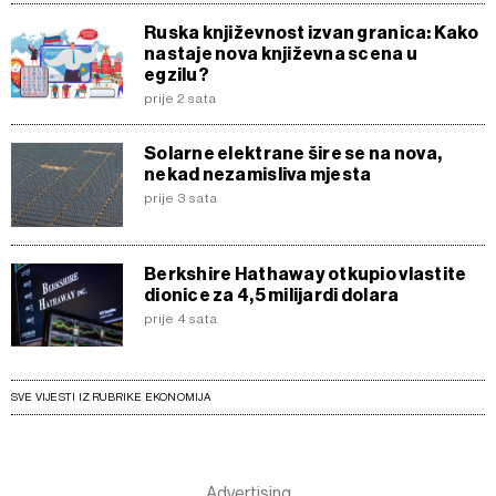
Ruska književnost izvan granica: Kako
nastaje nova književna scena u
egzilu?
prije 2 sata
Solarne elektrane šire se na nova,
nekad nezamisliva mjesta
prije 3 sata
Berkshire Hathaway otkupio vlastite
dionice za 4,5 milijardi dolara
prije 4 sata
SVE VIJESTI IZ RUBRIKE EKONOMIJA