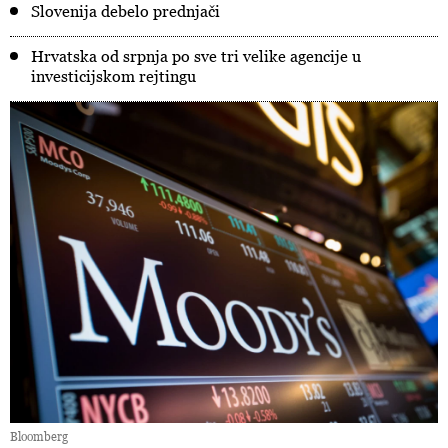
Slovenija debelo prednjači
Hrvatska od srpnja po sve tri velike agencije u
investicijskom rejtingu
Bloomberg