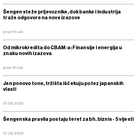
Šengen steže prijevoznike, dok banke i industrija
traže odgovore na nove izazove
prije 10 sati
Od mikrokredita do CBAM-a: Finansije i energija u
znaku novih izazova
prije 10 sati
Jen ponovo tone, tržišta iščekuju potez japanskih
vlasti
07.08.2026
Šengenska pravila postaju teret za bh. biznis - 5 vijesti
07.08.2026