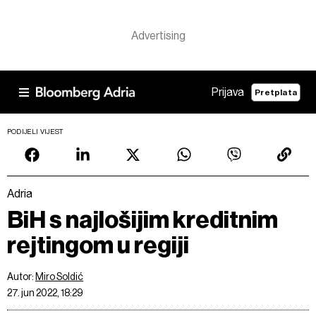
Prijava
Pretplata
PODIJELI VIJEST
Adria
BiH s najlošijim kreditnim
rejtingom u regiji
Autor:
Miro Soldić
27. jun 2022, 18:29