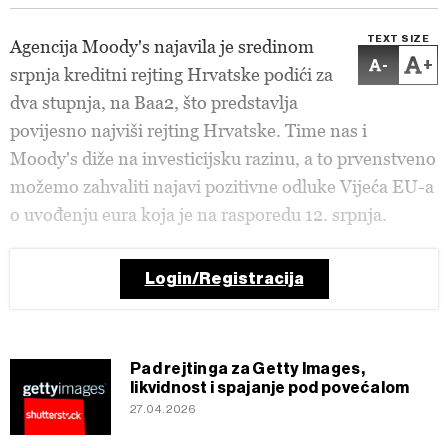
TEXT SIZE
Agencija Moody's najavila je sredinom
-
+
srpnja kreditni rejting Hrvatske podići za
dva stupnja, na Baa2, što predstavlja
povijesno najviši rejting Hrvatske. Time nas i
Moody's diže na investicijsku razinu, a to prvenstveno
možemo zahvaliti najavi pozitivne odluke Vijeća EU-a
o uvođenju eura koja je na rasporedu 12. srpnja.
Login/Registracija
Pad rejtinga za Getty Images,
likvidnost i spajanje pod povećalom
27.04.2026