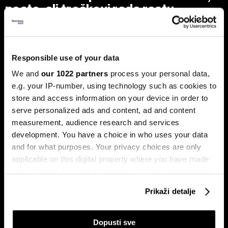
posto, ali troškovi rada rastu
dvostruko brže
Analiza je predstavljena na zajedničkom sastanku FIA-e i
Udruženja poslodavaca Federacije BiH, gdje je istaknuto da
privatni sektor ostaje ključni nosilac ekonomskog rasta.
Responsible use of your data
Od ukupno 28.634 privredna društva u Federaciji, čak 98,6
posto čine privatne kompanije, koje ostvaruju 90 posto
We and
our 1022 partners
process your personal data,
ukupnih prihoda i 95 posto ukupne dobiti.
e.g. your IP-number, using technology such as cookies to
store and access information on your device in order to
serve personalized ads and content, ad and content
measurement, audience research and services
development. You have a choice in who uses your data
and for what purposes. Your privacy choices are only
applicable on this digital property where you have made
your choices. You can change or withdraw your consent
any time from the Cookie Declaration or by clicking on
Stižu zaostaci i rast plata,
Drvna industrija BiH izlazi iz
Prikaži detalje
the Privacy trigger icon.
regresa, toplog obroka i prevoza
krize, ali oporavak i dalje zavisi
za zaposlene na nivou BiH
od Evrope
If you allow, we would also like to:
Dopusti sve