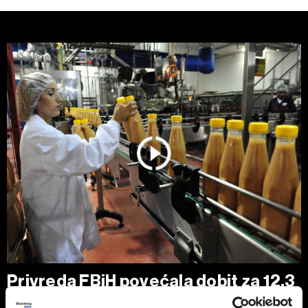
Privreda FBiH povećala dobit za 12,3
posto, ali troškovi rada rastu