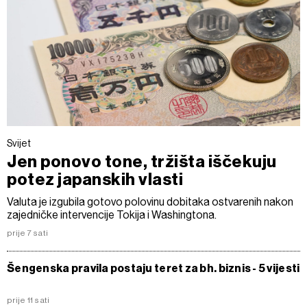
Svijet
Jen ponovo tone, tržišta iščekuju
potez japanskih vlasti
Valuta je izgubila gotovo polovinu dobitaka ostvarenih nakon
zajedničke intervencije Tokija i Washingtona.
prije 7 sati
Šengenska pravila postaju teret za bh. biznis - 5 vijesti
prije 11 sati