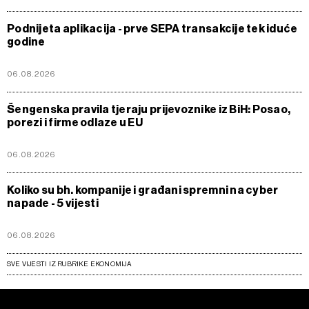
Podnijeta aplikacija - prve SEPA transakcije tek iduće
godine
06.08.2026
Šengenska pravila tjeraju prijevoznike iz BiH: Posao,
porezi i firme odlaze u EU
06.08.2026
Koliko su bh. kompanije i građani spremni na cyber
napade - 5 vijesti
06.08.2026
SVE VIJESTI IZ RUBRIKE EKONOMIJA