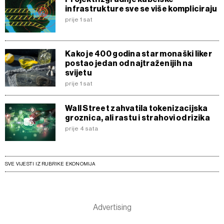
infrastrukture sve se više kompliciraju
prije 1 sat
Kako je 400 godina star monaški liker
postao jedan od najtraženijih na
svijetu
prije 1 sat
Wall Street zahvatila tokenizacijska
groznica, ali rastu i strahovi od rizika
prije 4 sata
SVE VIJESTI IZ RUBRIKE EKONOMIJA