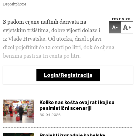
Depositphotos
TEXT SIZE
S padom cijene naftnih derivata na
-
+
svjetskim tržištima, dobre vijesti dolaze i
iz Vlade Hrvatske. Od utorka, dizel i plavi
dizel pojeftinit će 12 centi po litri, dok će cijena
benzina pasti za tri centa po litri.
Login/Registracija
Koliko nas košta ovaj rat i koji su
pesimistični scenariji
30.04.2026
Projekti izgradnje kabelske