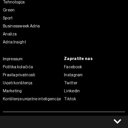
Tehnologija
Green
Sport
Businessweek Adria
Analiza
Adria Insight
Zapratite nas
Impressum
Politika kolačića
Facebook
Pravila privatnosti
Instagram
Uvjeti korištenja
Twitter
Marketing
Linkedin
Korištenje umjetne inteligencije
Tiktok
©2022 - 2026 Bloomberg L.P. All Rights Reserved. BLOOMBERG and
the BLOOMBERG logo are registered trademarks and service marks of