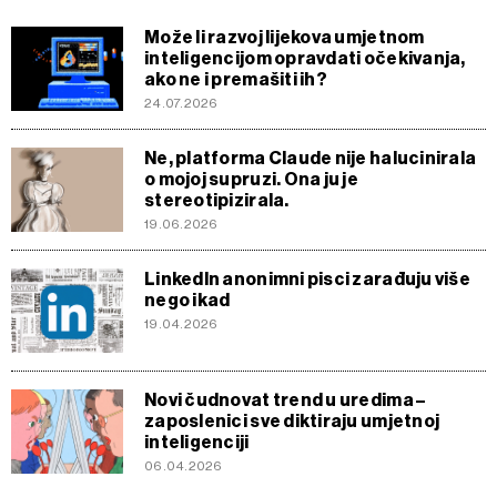
Može li razvoj lijekova ​​umjetnom
inteligencijom opravdati očekivanja,
ako ne i premašiti ih?
24.07.2026
Ne, platforma Claude nije halucinirala
o mojoj supruzi. Ona ju je
stereotipizirala.
19.06.2026
LinkedIn anonimni pisci zarađuju više
nego ikad
19.04.2026
Novi čudnovat trend u uredima –
zaposlenici sve diktiraju umjetnoj
inteligenciji
06.04.2026