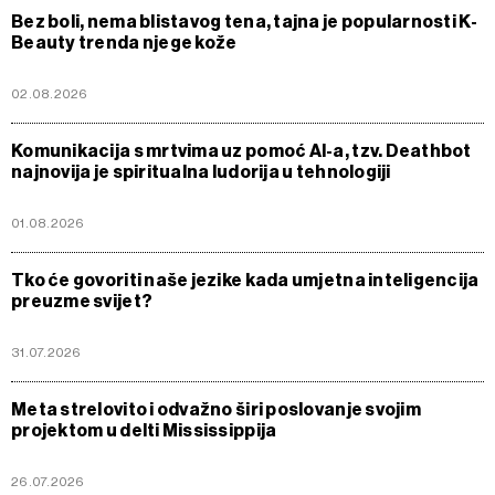
Bez boli, nema blistavog tena, tajna je popularnosti K-
Beauty trenda njege kože
02.08.2026
Komunikacija s mrtvima uz pomoć AI-a, tzv. Deathbot
najnovija je spiritualna ludorija u tehnologiji
01.08.2026
Tko će govoriti naše jezike kada umjetna inteligencija
preuzme svijet?
31.07.2026
Meta strelovito i odvažno širi poslovanje svojim
projektom u delti Mississippija
26.07.2026