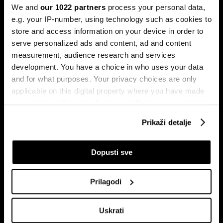
We and
our 1022 partners
process your personal data,
e.g. your IP-number, using technology such as cookies to
store and access information on your device in order to
serve personalized ads and content, ad and content
measurement, audience research and services
development. You have a choice in who uses your data
Digitalni tempo: Zašto su real-
Stručnjaci složni - Nema
and for what purposes. Your privacy choices are only
time podaci ključ
cjelogodišnjeg turizma bez
applicable on this digital property where you have made
konkurentnosti
ozbiljnih ulaganja
your choices. You can change or withdraw your consent
any time from the Cookie Declaration or by clicking on
Prikaži detalje
the Privacy trigger icon.
If you allow, we would also like to:
Dopusti sve
Collect information about your geographical
location which can be accurate to within several
Prilagodi
meters
Odnos Amerike i Rusije ključan
Stručnjaci složni - Putin će na
Identify your device by actively scanning it for
za rat u Ukrajini
Aljasci dobiti puno više od
Uskrati
specific characteristics (fingerprinting)
Trumpa