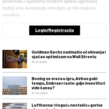
proizvodni i operativni troškovi uprkos ogromnoj
tražnji avio-kompanije ostavljaju sa vrlo tankom
zaradom.
Login/Registracija
Goldman Sachs nadmašio očekivanja i
ojačao optimizam na Wall Streetu
16.07.2026
Boeing se vraća u igru, Airbus gubi
tempo, Embraer raste: gdje investitori
vide šansu?
27.05.2026
Lufthansa: Мogućа nestašicа goriva