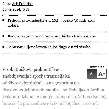
Autor:
Asja Francisti
05. jun 2024, 10:53
Prihodi avio-industrije u 2024. preko 30 milijardi
dolara
Boeing pregovara sa Turskom, Airbus tražen u Kini
Johnson: Cijene letova će još dugo ostati visoke
TEXT SIZE
Visoki troškovi, prekinuti lanci
-
+
snabdijevanja i sporija tranzicija ka
održivosti dominirali su razgovorima na
dva ovonedjeljna avio-samita - od Dubaija do Berlina.
Dok porudžbina ne manjka, duopolisti Airbus i Boeing
bore se da proizvedu sve tražene letjelice, a rastući