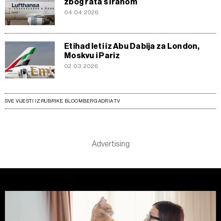
zbog rata s Iranom
04.04.2026
Etihad leti iz Abu Dabija za London,
Moskvu i Pariz
02.03.2026
SVE VIJESTI IZ RUBRIKE BLOOMBERG ADRIA TV