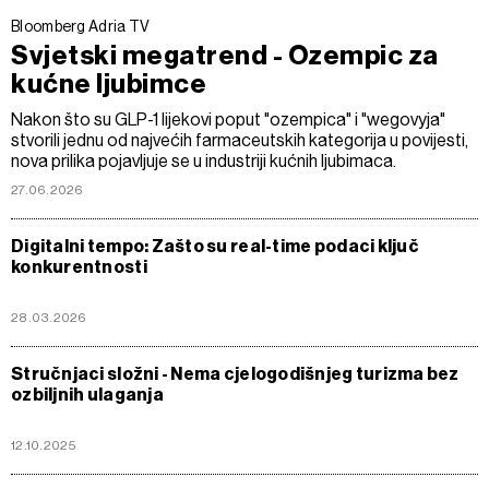
Bloomberg Adria TV
Svjetski megatrend - Ozempic za
kućne ljubimce
Nakon što su GLP-1 lijekovi poput "ozempica" i "wegovyja"
stvorili jednu od najvećih farmaceutskih kategorija u povijesti,
nova prilika pojavljuje se u industriji kućnih ljubimaca.
27.06.2026
Digitalni tempo: Zašto su real-time podaci ključ
konkurentnosti
28.03.2026
Stručnjaci složni - Nema cjelogodišnjeg turizma bez
ozbiljnih ulaganja
12.10.2025