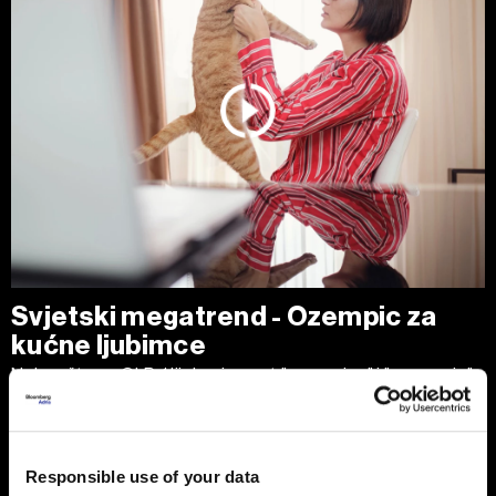
Svjetski megatrend - Ozempic za
kućne ljubimce
Nakon što su GLP-1 lijekovi poput "ozempica" i "wegovyja"
stvorili jednu od najvećih farmaceutskih kategorija u
povijesti, nova prilika pojavljuje se u industriji kućnih
ljubimaca.
Responsible use of your data