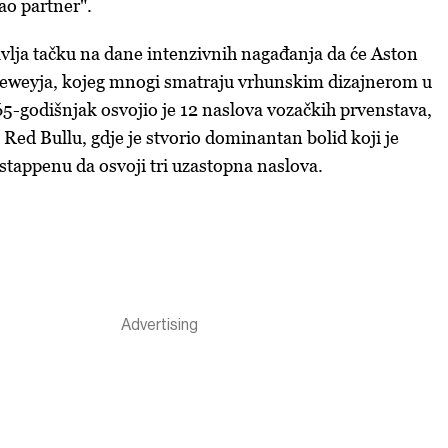
ao partner".
lja tačku na dane intenzivnih nagađanja da će Aston
Neweyja, kojeg mnogi smatraju vrhunskim dizajnerom u
5-godišnjak osvojio je 12 naslova vozačkih prvenstava,
 Red Bullu, gdje je stvorio dominantan bolid koji je
appenu da osvoji tri uzastopna naslova.