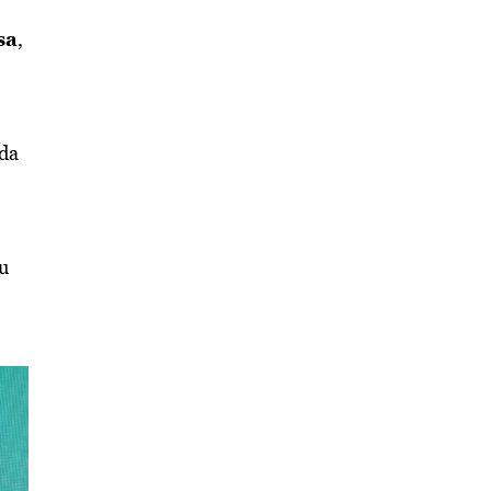
sa
,
 da
ku