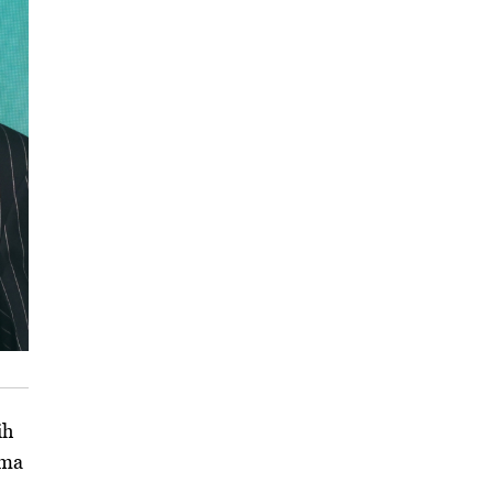
ih
ima