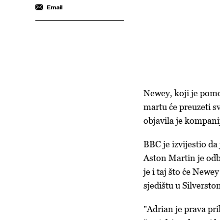
Email
Newey, koji je pomo
martu će preuzeti s
objavila je kompani
BBC je izvijestio d
Aston Martin je odb
je i taj što će Newe
sjedištu u Silverst
"Adrian je prava pril