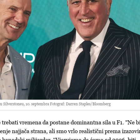
u Silverstoneu, 10. septembra Fotograf: Darren Staples/Bloomberg
će trebati vremena da postane dominantna sila u F1. "Ne b
jenje najjača strana, ali smo vrlo realistični prema izazov
e kanadski milijarder. ''Vjerujemo da ćemo od 2026. biti