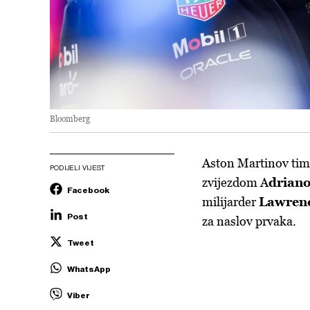
Bloomberg
Aston Martinov tim
PODIJELI VIJEST
zvijezdom A
drian
Facebook
milijarder
Lawrenc
Post
za naslov prvaka.
Tweet
WhatsApp
Viber