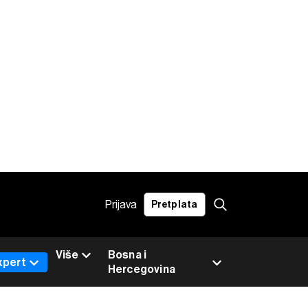
Prijava
Pretplata
Više
Bosna i
xpert
Hercegovina