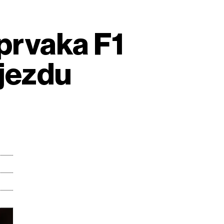
 prvaka F1
ijezdu