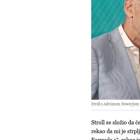
Stroll s Adrianom Neweyjem 
Stroll se složio da 
rekao da mi je strpl
Formule 1", rekao j