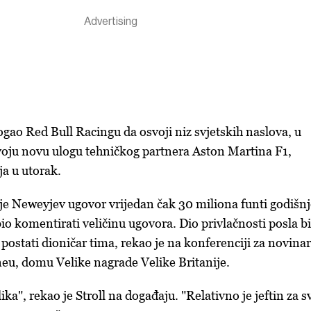
gao Red Bull Racingu da osvoji niz svjetskih naslova, u
voju novu ulogu tehničkog partnera Aston Martina F1,
ja u utorak.
a je Neweyjev ugovor vrijedan čak 30 miliona funti godišnj
io komentirati veličinu ugovora. Dio privlačnosti posla b
y postati dioničar tima, rekao je na konferenciji za novina
oneu, domu Velike nagrade Velike Britanije.
ika", rekao je Stroll na događaju. "Relativno je jeftin za s