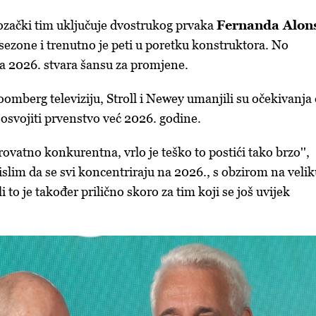
vozački tim uključuje dvostrukog prvaka
Fernanda Alon
 sezone i trenutno je peti u poretku konstruktora. No
 za 2026. stvara šansu za promjene.
oomberg televiziju, Stroll i Newey umanjili su očekivanja
svojiti prvenstvo već 2026. godine.
rovatno konkurentna, vrlo je teško to postići tako brzo'',
slim da se svi koncentriraju na 2026., s obzirom na veli
i to je također prilično skoro za tim koji se još uvijek