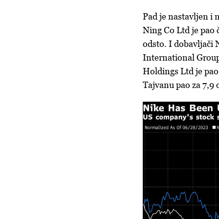
Pad je nastavljen i
Ning Co Ltd je pao 
odsto. I dobavljači
International Group
Holdings Ltd je pao
Tajvanu pao za 7,9 