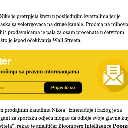
ike je pretrpjela štetu u posljednjim kvartalima jer je
aska sa veletrgovaca na druge kanale. Prodaja na njiho
ciji i prodavnicama je pala za osam procenata u četvrtom
što je ispod očekivanja Wall Streeta.
ter
počinju sa pravim informacijama
Prijavite se
m prodajnim kanalima Nikea ''iznenađuje i razlog je za
gigant za sportsku odjeću mogao da odbije svoje glavne k
iteta'', rekao je analitičar Bloomberg Intelligence
Poon