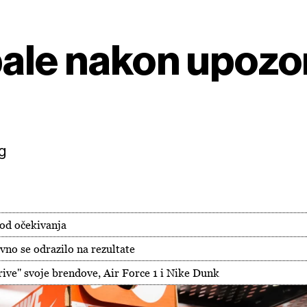
pale nakon upozo
g
pod očekivanja
vno se odrazilo na rezultate
rive'' svoje brendove, Air Force 1 i Nike Dunk