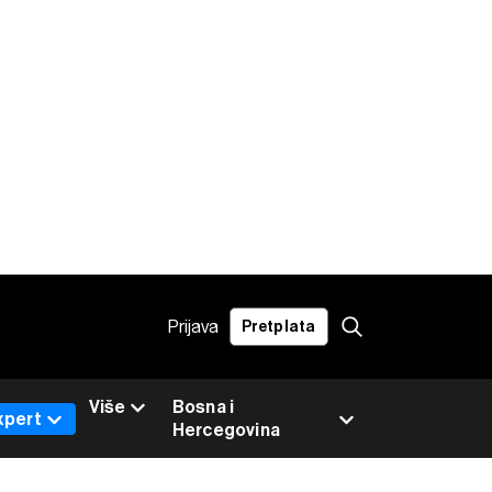
Prijava
Pretplata
Više
Bosna i
xpert
Hercegovina