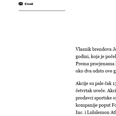
Email
Vlasnik brendova Jor
godini, koja je poč
Prema procjenama ko
oko dva odsto ove g
Akcije su pale čak 
četvrtak uveče. Akci
prodavci sportske o
kompanije poput Fo
Inc. i Lululemon Ath