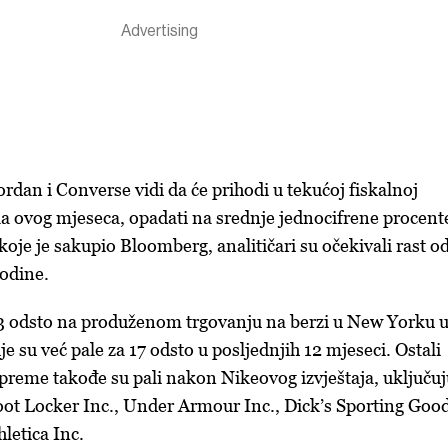
dan i Converse vidi da će prihodi u tekućoj fiskalnoj
ela ovog mjeseca, opadati na srednje jednocifrene procent
je je sakupio Bloomberg, analitičari su očekivali rast o
odine.
13 odsto na produženom trgovanju na berzi u New Yorku 
je su već pale za 17 odsto u posljednjih 12 mjeseci. Ostali
preme takođe su pali nakon Nikeovog izvještaja, uključuj
ot Locker Inc., Under Armour Inc., Dick’s Sporting Goo
letica Inc.