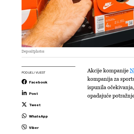
Depositphotos
Akcije kompanije
N
PODIJELI VIJEST
kompanija za sports
Facebook
ispunila očekivanja,
Post
opadajuće potražnj
Tweet
WhatsApp
Viber