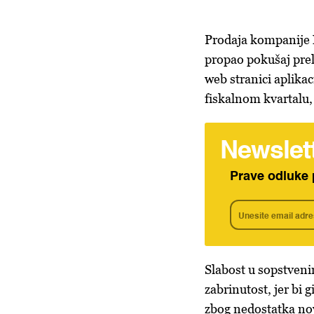
Prodaja kompanije N
propao pokušaj prel
web stranici aplika
fiskalnom kvartalu, 
Newslet
Prave odluke 
Slabost u sopstveni
zabrinutost, jer bi 
zbog nedostatka nov