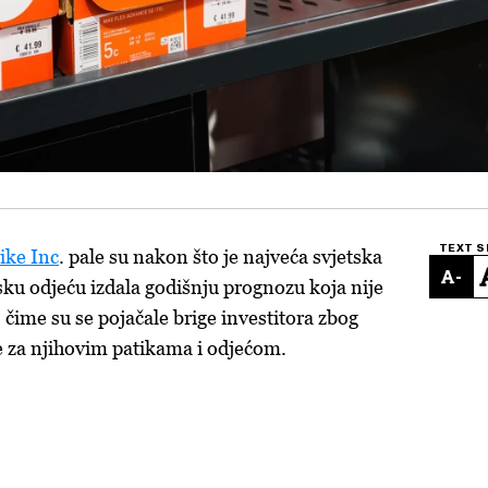
TEXT S
ike Inc
. pale su nakon što je najveća svjetska
-
ku odjeću izdala godišnju prognozu koja nije
 čime su se pojačale brige investitora zbog
e za njihovim patikama i odjećom.