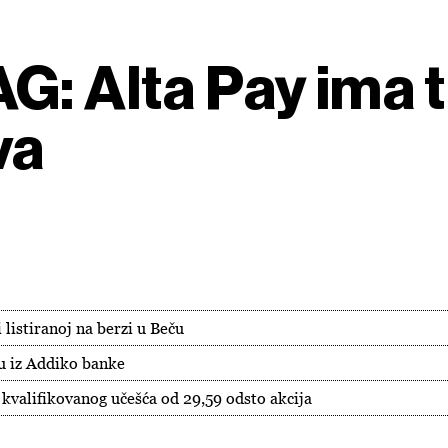
G: Alta Pay ima 
va
 listiranoj na berzi u Beču
u iz Addiko banke
 kvalifikovanog učešća od 29,59 odsto akcija