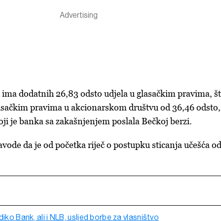
ima dodatnih 26,83 odsto udjela u glasačkim pravima, št
lasačkim pravima u akcionarskom društvu od 36,46 odsto,
ji je banka sa zakašnjenjem poslala Bečkoj berzi.
avode da je od početka riječ o postupku sticanja učešća o
diko Bank, ali i NLB, usljed borbe za vlasništvo