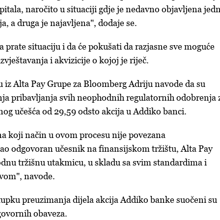
apitala, naročito u situaciji gdje je nedavno objavljena jed
, a druga je najavljena", dodaje se.
a prate situaciju i da će pokušati da razjasne sve moguće
vještavanja i akvizicije o kojoj je riječ.
iz Alta Pay Grupe za Bloomberg Adriju navode da su
anja pribavljanja svih neophodnih regulatornih odobrenja 
anog učešća od 29,59 odsto akcija u Addiko banci.
na koji način u ovom procesu nije povezana
o odgovoran učesnik na finansijskom tržištu, Alta Pay
dnu tržišnu utakmicu, u skladu sa svim standardima i
ivom", navode.
upku preuzimanja dijela akcija Addiko banke suočeni su
ovornih obaveza.