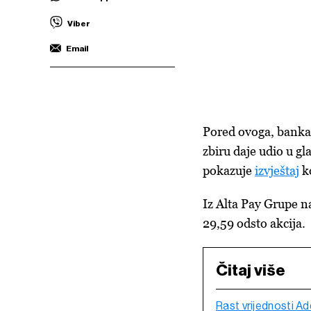
Viber
Email
Pored ovoga, banka 
zbiru daje udio u g
pokazuje
izvještaj
ko
Iz Alta Pay Grupe n
29,59 odsto akcija.
Čitaj više
Rast vrijednosti Ad