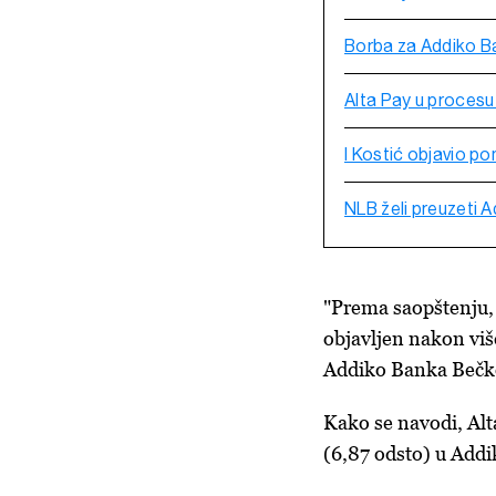
Borba za Addiko B
Alta Pay u procesu
I Kostić objavio p
NLB želi preuzeti A
"Prema saopštenju, a
objavljen nakon viš
Addiko Banka Bečko
Kako se navodi, Alt
(6,87 odsto) u Addi