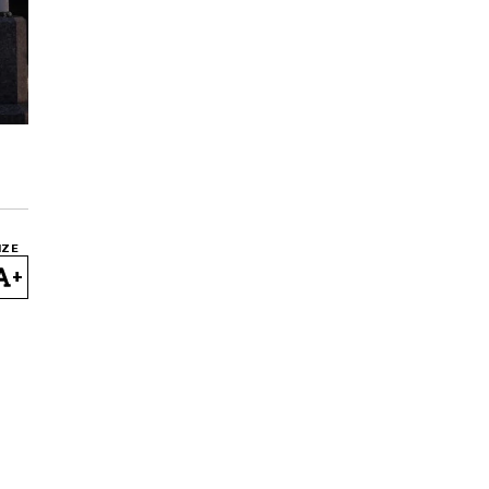
IZE
+