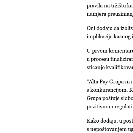
pravila na tržištu k
namjera preuzimanja
Oni dodaju da izbliz
implikacije kasnog iz
U prvom komentaru 
u procesu finalizir
sticanje kvalifikov
"Alta Pay Grupa ni 
s konkurencijom. Ka
Grupa poštuje slobo
pozitivnom regulat
Kako dodaju, u post
s nepoštovanjem ug