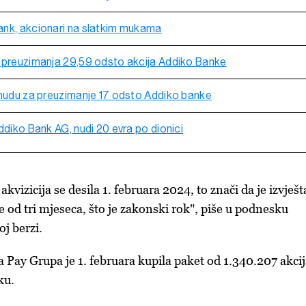
ank, akcionari na slatkim mukama
 preuzimanja 29,59 odsto akcija Addiko Banke
onudu za preuzimanje 17 odsto Addiko banke
ddiko Bank AG, nudi 20 evra po dionici
kvizicija se desila 1. februara 2024, to znači da je izvješt
e od tri mjeseca, što je zakonski rok", piše u podnesku
j berzi.
a Pay Grupa je 1. februara kupila paket od 1.340.207 akci
ku.