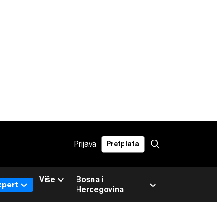
Prijava
Pretplata
Više
Bosna i
xpert
Hercegovina