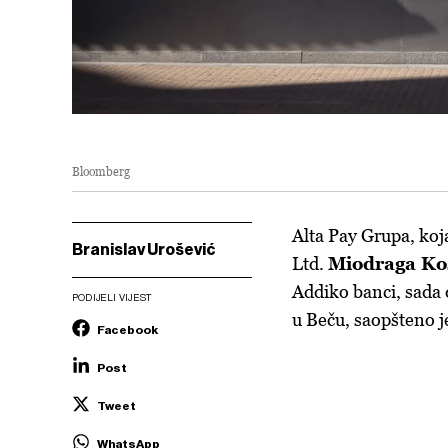
Bloomberg
Alta Pay Grupa, ko
Branislav Urošević
Ltd.
Miodraga Ko
Addiko banci, sada d
PODIJELI VIJEST
u Beču, saopšteno j
Facebook
Post
Tweet
WhatsApp