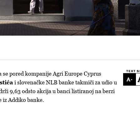
TEXT S
ja se pored kompanije Agri Europe Cyprus
-
stića
i slovenačke NLB banke takmiči za udio u
rži 9,63 odsto akcija u banci listiranoj na berzi
e iz Addiko banke.