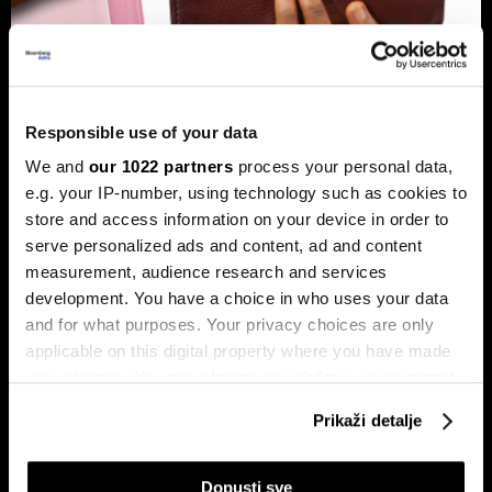
Banke traže veći limit za potrošačke
kredite: Prag od 50.000 KM prenizak
Responsible use of your data
Banke u Bosni i Hercegovini (BiH) traže povećanje limita za
We and
our 1022 partners
process your personal data,
potrošačke, odnosno nenamjenske kredite sa sadašnjih
e.g. your IP-number, using technology such as cookies to
50.000 KM, tvrdeći da taj prag više ne odgovara rastu
plata i životnih troškova.
store and access information on your device in order to
serve personalized ads and content, ad and content
measurement, audience research and services
development. You have a choice in who uses your data
and for what purposes. Your privacy choices are only
applicable on this digital property where you have made
your choices. You can change or withdraw your consent
any time from the Cookie Declaration or by clicking on
Prikaži detalje
the Privacy trigger icon.
Transakcije u sekundi: Instant
BiH ulazi u eru instant plaćanja:
plaćanja sada dostupna
Transferi do 5.000 KM za svega
If you allow, we would also like to:
klijentima četiri banke u BiH
10 sekundi
Dopusti sve