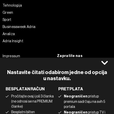
Tehnologija
Green
Sport
Businessweek Adria
Analiza
Adria Insight
Zapratite nas
Impressum
Politika kolačića
Facebook
Pravila privatnosti
Instagram
Nastavite čitati odabirom jedne od opcija
Uvjeti korištenja
Twitter
u nastavku.
Marketing
Linkedin
BESPLATAN RAČUN
PRETPLATA
Korištenje umjetne inteligencije
Tiktok
Pročitajte ovaj i još 3 članka
Neograničen
pristup
(ne odnosi se na PREMIUM
premium sadržaju na svih 5
članke)
portala
©2022 - 2026 Bloomberg L.P. All Rights Reserved. BLOOMBERG and
Besplatni bilten
Neograničen
pristup TV i