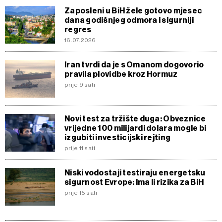
Zaposleni u BiH žele gotovo mjesec
dana godišnjeg odmora i sigurniji
regres
16.07.2026
Iran tvrdi da je s Omanom dogovorio
pravila plovidbe kroz Hormuz
prije 9 sati
Novi test za tržište duga: Obveznice
vrijedne 100 milijardi dolara mogle bi
izgubiti investicijski rejting
prije 11 sati
Niski vodostaji testiraju energetsku
sigurnost Evrope: Ima li rizika za BiH
prije 15 sati