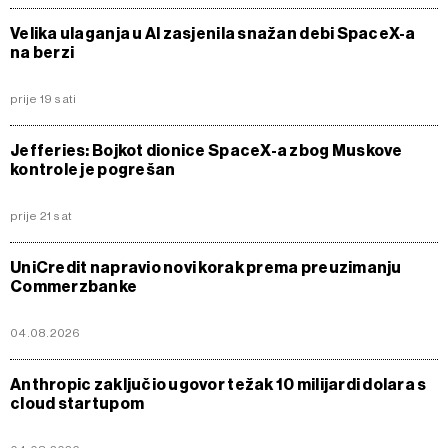
Velika ulaganja u AI zasjenila snažan debi SpaceX-a
na berzi
prije 19 sati
Jefferies: Bojkot dionice SpaceX-a zbog Muskove
kontrole je pogrešan
prije 21 sat
UniCredit napravio novi korak prema preuzimanju
Commerzbanke
04.08.2026
Anthropic zaključio ugovor težak 10 milijardi dolara s
cloud startupom