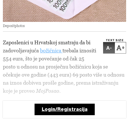
Depositphotos
TEXT SIZE
Zaposlenici u Hrvatskoj smatraju da bi
-
+
zadovoljavajuća
božićnica
trebala iznositi
554 eura, što je povećanje od čak 25
posto u odnosu na prosječnu božićnicu koja se
očekuje ove godine (443 eura) 69 posto više u odnosu
na iznos dobiven prošle godine, prema istraživanju
koje je proveo
MojPosao
.
Login/Registracija