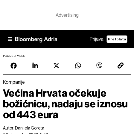
Prijava
Pretplata
PODIJELI VIJEST
Kompanije
Većina Hrvata očekuje
božićnicu, nadaju se iznosu
od 443 eura
Autor:
Danijela Goreta