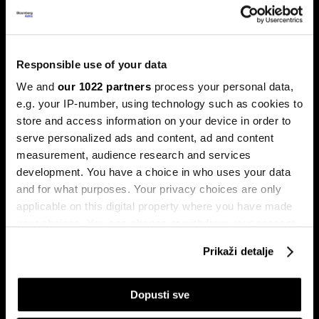
Banke traže veći limit za potrošačke
kredite: Prag od 50.000 KM prenizak
Responsible use of your data
Banke u Bosni i Hercegovini (BiH) traže povećanje limita za
potrošačke, odnosno nenamjenske kredite sa sadašnjih
We and
our 1022 partners
process your personal data,
50.000 KM, tvrdeći da taj prag više ne odgovara rastu
e.g. your IP-number, using technology such as cookies to
plata i životnih troškova.
store and access information on your device in order to
serve personalized ads and content, ad and content
measurement, audience research and services
development. You have a choice in who uses your data
and for what purposes. Your privacy choices are only
applicable on this digital property where you have made
your choices. You can change or withdraw your consent
any time from the Cookie Declaration or by clicking on
Prikaži detalje
Transakcije u sekundi: Instant
BiH ulazi u eru instant plaćanja:
the Privacy trigger icon.
plaćanja sada dostupna
Transferi do 5.000 KM za svega
klijentima četiri banke u BiH
10 sekundi
If you allow, we would also like to:
Dopusti sve
Collect information about your geographical