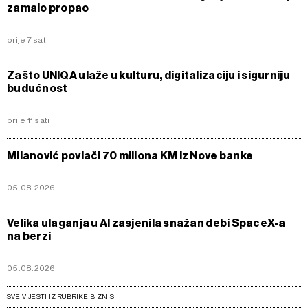
zamalo propao
prije 7 sati
Zašto UNIQA ulaže u kulturu, digitalizaciju i sigurniju
budućnost
prije 11 sati
Milanović povlači 70 miliona KM iz Nove banke
05.08.2026
Velika ulaganja u AI zasjenila snažan debi SpaceX-a
na berzi
05.08.2026
SVE VIJESTI IZ RUBRIKE BIZNIS