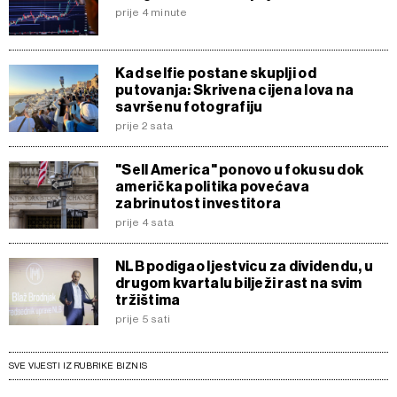
prije 4 minute
Kad selfie postane skuplji od
putovanja: Skrivena cijena lova na
savršenu fotografiju
prije 2 sata
"Sell America" ponovo u fokusu dok
američka politika povećava
zabrinutost investitora
prije 4 sata
NLB podigao ljestvicu za dividendu, u
drugom kvartalu bilježi rast na svim
tržištima
prije 5 sati
SVE VIJESTI IZ RUBRIKE BIZNIS