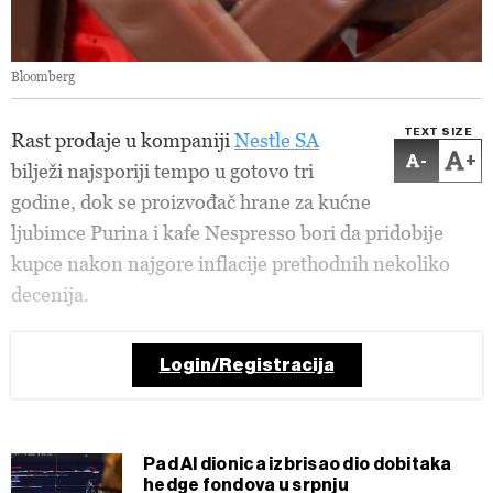
Bloomberg
TEXT SIZE
Rast prodaje u kompaniji
Nestle SA
-
+
bilježi najsporiji tempo u gotovo tri
godine, dok se proizvođač hrane za kućne
ljubimce Purina i kafe Nespresso bori da pridobije
kupce nakon najgore inflacije prethodnih nekoliko
decenija.
Login/Registracija
Pad AI dionica izbrisao dio dobitaka
hedge fondova u srpnju