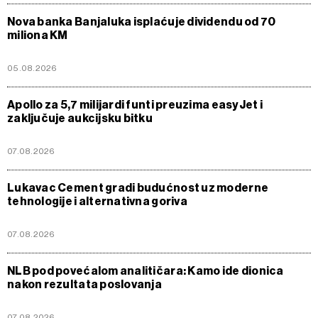
Nova banka Banjaluka isplaćuje dividendu od 70
miliona KM
05.08.2026
Apollo za 5,7 milijardi funti preuzima easyJet i
zaključuje aukcijsku bitku
07.08.2026
Lukavac Cement gradi budućnost uz moderne
tehnologije i alternativna goriva
07.08.2026
NLB pod povećalom analitičara: Kamo ide dionica
nakon rezultata poslovanja
07.08.2026