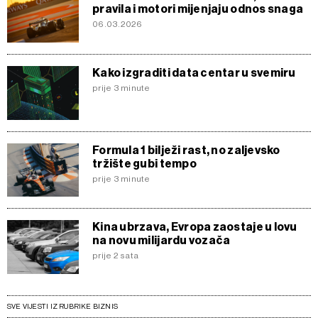
pravila i motori mijenjaju odnos snaga
06.03.2026
Kako izgraditi data centar u svemiru
prije 3 minute
Formula 1 bilježi rast, no zaljevsko
tržište gubi tempo
prije 3 minute
Kina ubrzava, Evropa zaostaje u lovu
na novu milijardu vozača
prije 2 sata
SVE VIJESTI IZ RUBRIKE BIZNIS