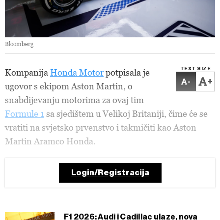
Bloomberg
TEXT SIZE
Kompanija
Honda Motor
potpisala je
-
+
ugovor s ekipom Aston Martin, o
snabdijevanju motorima za ovaj tim
Formule 1
sa sjedištem u Velikoj Britaniji, čime će se
vratiti na svjetsko prvenstvo i takmičiti kao Aston
Martin Aramco Honda.
Login/Registracija
F1 2026: Audi i Cadillac ulaze, nova