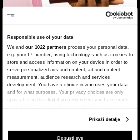
Banke traže veći limit za potrošačke
kredite: Prag od 50.000 KM prenizak
Banke u Bosni i Hercegovini (BiH) traže povećanje limita za
Responsible use of your data
potrošačke, odnosno nenamjenske kredite sa sadašnjih
We and
our 1022 partners
process your personal data,
50.000 KM, tvrdeći da taj prag više ne odgovara rastu
plata i životnih troškova.
e.g. your IP-number, using technology such as cookies to
store and access information on your device in order to
serve personalized ads and content, ad and content
measurement, audience research and services
development. You have a choice in who uses your data
and for what purposes. Your privacy choices are only
applicable on this digital property where you have made
your choices. You can change or withdraw your consent
any time from the Cookie Declaration or by clicking on
Transakcije u sekundi: Instant
BiH ulazi u eru instant plaćanja:
Prikaži detalje
the Privacy trigger icon.
plaćanja sada dostupna
Transferi do 5.000 KM za svega
klijentima četiri banke u BiH
10 sekundi
If you allow, we would also like to:
Dopusti sve