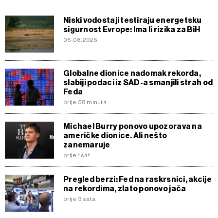
Niski vodostaji testiraju energetsku
sigurnost Evrope: Ima li rizika za BiH
05.08.2026
Globalne dionice nadomak rekorda,
slabiji podaci iz SAD-a smanjili strah od
Feda
prije 58 minuta
Michael Burry ponovo upozorava na
američke dionice. Ali nešto
zanemaruje
prije 1 sat
Pregled berzi: Fed na raskrsnici, akcije
na rekordima, zlato ponovo jača
prije 3 sata