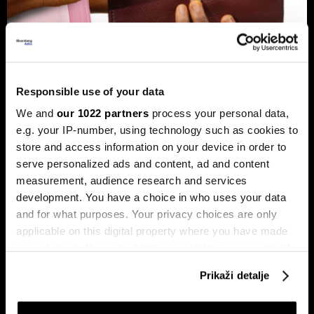
Banke traže veći limit za potrošačke
Responsible use of your data
kredite: Prag od 50.000 KM prenizak
We and
our 1022 partners
process your personal data,
Banke u Bosni i Hercegovini (BiH) traže povećanje limita za
potrošačke, odnosno nenamjenske kredite sa sadašnjih
e.g. your IP-number, using technology such as cookies to
50.000 KM, tvrdeći da taj prag više ne odgovara rastu
store and access information on your device in order to
plata i životnih troškova.
serve personalized ads and content, ad and content
measurement, audience research and services
development. You have a choice in who uses your data
and for what purposes. Your privacy choices are only
applicable on this digital property where you have made
your choices. You can change or withdraw your consent
any time from the Cookie Declaration or by clicking on
Prikaži detalje
the Privacy trigger icon.
Transakcije u sekundi: Instant
BiH ulazi u eru instant plaćanja:
plaćanja sada dostupna
Transferi do 5.000 KM za svega