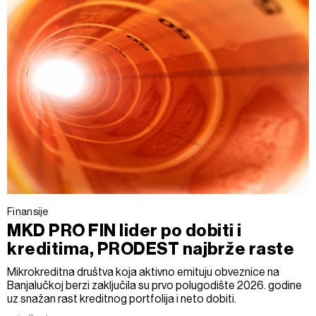
Finansije
MKD PRO FIN lider po dobiti i
kreditima, PRODEST najbrže raste
Mikrokreditna društva koja aktivno emituju obveznice na
Banjalučkoj berzi zaključila su prvo polugodište 2026. godine
uz snažan rast kreditnog portfolija i neto dobiti.