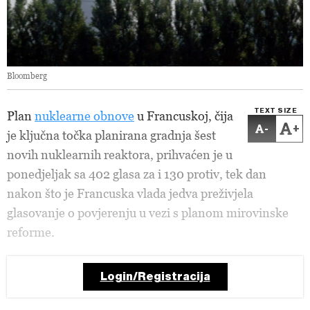
Bloomberg
TEXT SIZE
Plan
nuklearne obnove
u Francuskoj, čija
-
+
je ključna točka planirana gradnja šest
novih nuklearnih reaktora, prihvaćen je u
ponedjeljak sa 402 glasa za i 130 protiv, tek dan
nakon što je Francuska vlada jedva preživjela
glasovanje o povjerenju u vezi s planom mirovinske
reforme.
Login/Registracija