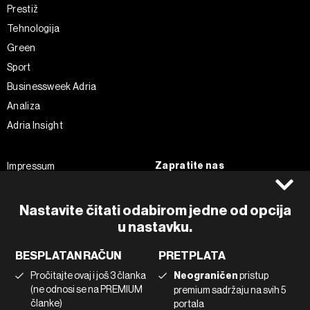
Prestiž
Tehnologija
Green
Sport
Businessweek Adria
Analiza
Adria Insight
Zapratite nas
Impressum
Politika kolačića
Facebook
Pravila privatnosti
Instagram
Nastavite čitati odabirom jedne od opcija
Uvjeti korištenja
Twitter
u nastavku.
Marketing
Linkedin
BESPLATAN RAČUN
PRETPLATA
Korištenje umjetne inteligencije
Tiktok
Pročitajte ovaj i još 3 članka
Neograničen
pristup
(ne odnosi se na PREMIUM
premium sadržaju na svih 5
članke)
portala