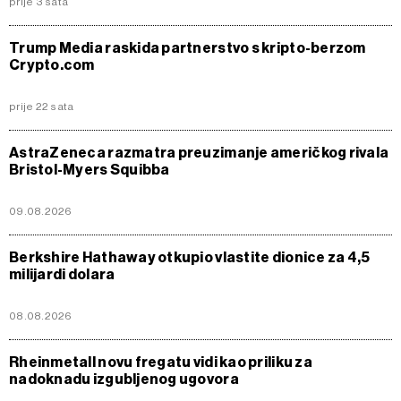
prije 3 sata
Trump Media raskida partnerstvo s kripto-berzom
Crypto.com
prije 22 sata
AstraZeneca razmatra preuzimanje američkog rivala
Bristol-Myers Squibba
09.08.2026
Berkshire Hathaway otkupio vlastite dionice za 4,5
milijardi dolara
08.08.2026
Rheinmetall novu fregatu vidi kao priliku za
nadoknadu izgubljenog ugovora