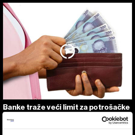
Banke traže veći limit za potrošačke
kredite: Prag od 50.000 KM prenizak
Banke u Bosni i Hercegovini (BiH) traže povećanje limita za
potrošačke, odnosno nenamjenske kredite sa sadašnjih
50.000 KM, tvrdeći da taj prag više ne odgovara rastu