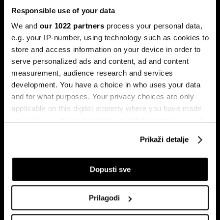
plata i životnih troškova.
Responsible use of your data
We and
our 1022 partners
process your personal data,
e.g. your IP-number, using technology such as cookies to
store and access information on your device in order to
serve personalized ads and content, ad and content
measurement, audience research and services
development. You have a choice in who uses your data
and for what purposes. Your privacy choices are only
applicable on this digital property where you have made
Transakcije u sekundi: Instant
BiH ulazi u eru instant plaćanja:
plaćanja sada dostupna
Transferi do 5.000 KM za svega
your choices. You can change or withdraw your consent
klijentima četiri banke u BiH
10 sekundi
any time from the Cookie Declaration or by clicking on
Prikaži detalje
the Privacy trigger icon.
If you allow, we would also like to:
Dopusti sve
Collect information about your geographical
location which can be accurate to within several
Prilagodi
meters
Identify your device by actively scanning it for