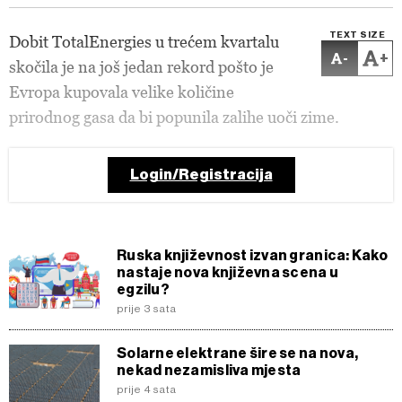
TEXT SIZE
Dobit TotalEnergies u trećem kvartalu
-
+
skočila je na još jedan rekord pošto je
Evropa kupovala velike količine
prirodnog gasa da bi popunila zalihe uoči zime.
Login/Registracija
Ruska književnost izvan granica: Kako
nastaje nova književna scena u
egzilu?
prije 3 sata
Solarne elektrane šire se na nova,
nekad nezamisliva mjesta
prije 4 sata