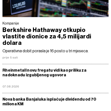
Kompanije
Berkshire Hathaway otkupio
vlastite dionice za 4,5 milijardi
dolara
Operativna dobit porasla je 16 posto u tri mjeseca.
prije 5 sati
Rheinmetall novu fregatu vidi kao priliku za
nadoknadu izgubljenog ugovora
07.08.2026
Nova banka Banjaluka isplaćuje dividendu od 70
miliona KM