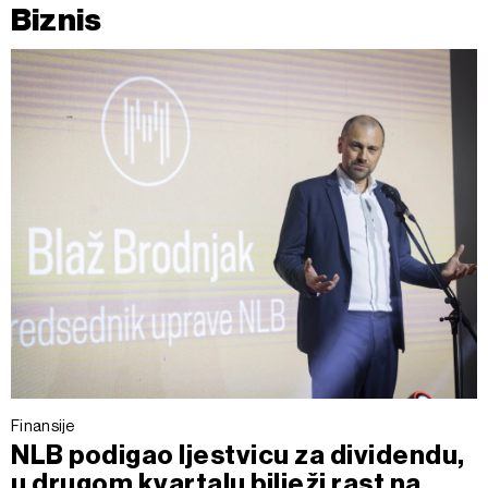
Biznis
Finansije
NLB podigao ljestvicu za dividendu,
u drugom kvartalu bilježi rast na