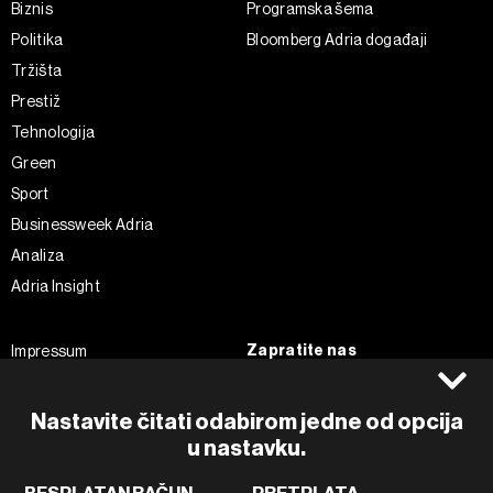
Biznis
Programska šema
Politika
Bloomberg Adria događaji
Tržišta
Prestiž
Tehnologija
Green
Sport
Businessweek Adria
Analiza
Adria Insight
Zapratite nas
Impressum
Politika kolačića
Facebook
Pravila privatnosti
Instagram
Nastavite čitati odabirom jedne od opcija
Uvjeti korištenja
u nastavku.
Twitter
Marketing
Linkedin