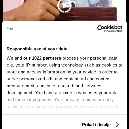
Responsible use of your data
Banke traže veći limit za potrošačke
We and
our 1022 partners
process your personal data,
e.g. your IP-number, using technology such as cookies to
kredite: Prag od 50.000 KM prenizak
store and access information on your device in order to
Banke u Bosni i Hercegovini (BiH) traže povećanje limita za
serve personalized ads and content, ad and content
potrošačke, odnosno nenamjenske kredite sa sadašnjih
50.000 KM, tvrdeći da taj prag više ne odgovara rastu
measurement, audience research and services
plata i životnih troškova.
development. You have a choice in who uses your data
and for what purposes. Your privacy choices are only
applicable on this digital property where you have made
your choices. You can change or withdraw your consent
any time from the Cookie Declaration or by clicking on
Prikaži detalje
the Privacy trigger icon.