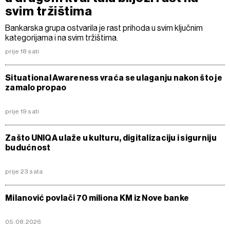
svim tržištima
Bankarska grupa ostvarila je rast prihoda u svim ključnim
kategorijama i na svim tržištima.
prije 18 sati
Situational Awareness vraća se ulaganju nakon što je
zamalo propao
prije 19 sati
Zašto UNIQA ulaže u kulturu, digitalizaciju i sigurniju
budućnost
prije 23 sata
Milanović povlači 70 miliona KM iz Nove banke
05.08.2026