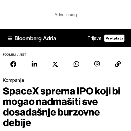
Prijava
Pretplata
PODIJELI VIJEST
Kompanije
SpaceX sprema IPO koji bi
mogao nadmašiti sve
dosadašnje burzovne
debije