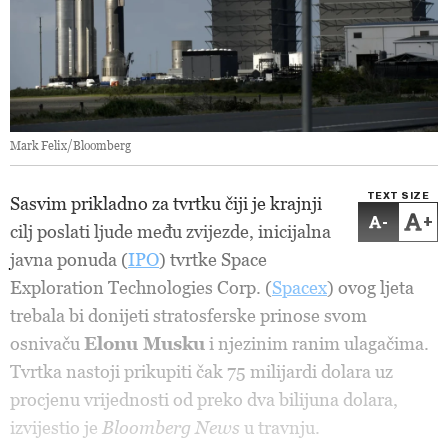
Mark Felix/Bloomberg
TEXT SIZE
Sasvim prikladno za tvrtku čiji je krajnji
-
+
cilj poslati ljude među zvijezde, inicijalna
javna ponuda (
IPO
) tvrtke Space
Exploration Technologies Corp. (
Spacex
) ovog ljeta
trebala bi donijeti stratosferske prinose svom
osnivaču
Elonu Musku
i njezinim ranim ulagačima.
Tvrtka nastoji prikupiti čak 75 milijardi dolara uz
procjenu vrijednosti od preko dva bilijuna dolara,
izvijestio je
Bloomberg News
u travnju.