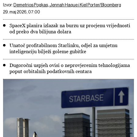
Izvor:
Demetrios Pogkas, Jennah Haque i Kiel Porter/Bloomberg
29. maj 2026, 07:00
SpaceX planira izlazak na burzu uz procjenu vrijednosti
od preko dva bilijuna dolara
Unatoč profitabilnom Starlinku, odjel za umjetnu
inteligenciju bilježi goleme gubitke
Dugoročni uspjeh ovisi o neprovjerenim tehnologijama
poput orbitalnih podatkovnih centara