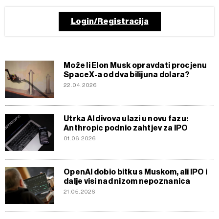
Login/Registracija
Može li Elon Musk opravdati procjenu
SpaceX-a od dva bilijuna dolara?
22.04.2026
Utrka AI divova ulazi u novu fazu:
Anthropic podnio zahtjev za IPO
01.06.2026
OpenAI dobio bitku s Muskom, ali IPO i
dalje visi nad nizom nepoznanica
21.05.2026