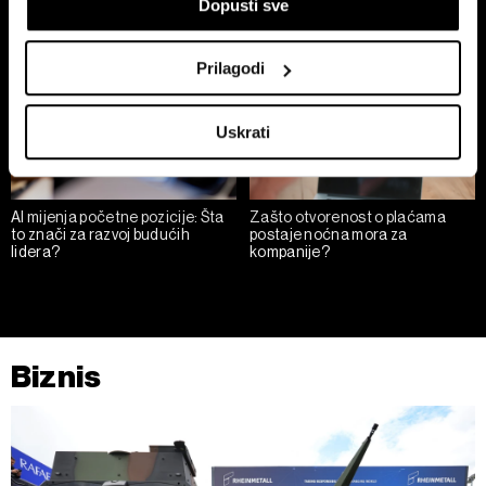
If you allow, we would also like to:
Dopusti sve
Collect information about your geographical
location which can be accurate to within several
Prilagodi
meters
Identify your device by actively scanning it for
Uskrati
specific characteristics (fingerprinting)
Find out more about how your personal data is processed
and set your preferences in the
details section
.
AI mijenja početne pozicije: Šta
Zašto otvorenost o plaćama
to znači za razvoj budućih
postaje noćna mora za
Zajednički voditelji obrade su HD-WIN ARENA SPORT
lidera?
kompanije?
d.o.o. i
Partneri
. Više o podacima koje obrađujemo kao i
o vašim pravima pročitajte u našoj
Politici privatnosti
, a
o kolačićima i drugim sličnim tehnologijama u
Politici
kolačića
. Kolačiće u bilo kojem trenutku možete ponovno
Biznis
ažurirati klikom na „Prikaži detalje“. Privolu možete u bilo
kojem trenutku povući bez negativnih posljedica.