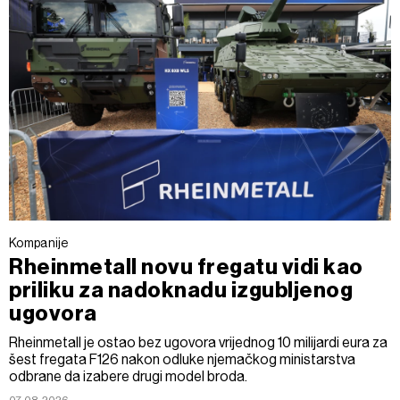
Kompanije
Rheinmetall novu fregatu vidi kao
priliku za nadoknadu izgubljenog
ugovora
Rheinmetall je ostao bez ugovora vrijednog 10 milijardi eura za
šest fregata F126 nakon odluke njemačkog ministarstva
odbrane da izabere drugi model broda.
07.08.2026