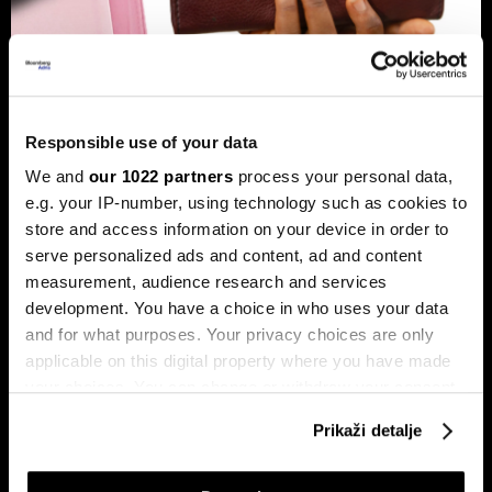
Banke traže veći limit za potrošačke
kredite: Prag od 50.000 KM prenizak
Responsible use of your data
Banke u Bosni i Hercegovini (BiH) traže povećanje limita za
potrošačke, odnosno nenamjenske kredite sa sadašnjih
We and
our 1022 partners
process your personal data,
50.000 KM, tvrdeći da taj prag više ne odgovara rastu
e.g. your IP-number, using technology such as cookies to
plata i životnih troškova.
store and access information on your device in order to
serve personalized ads and content, ad and content
measurement, audience research and services
development. You have a choice in who uses your data
and for what purposes. Your privacy choices are only
applicable on this digital property where you have made
your choices. You can change or withdraw your consent
any time from the Cookie Declaration or by clicking on
Prikaži detalje
the Privacy trigger icon.
Transakcije u sekundi: Instant
BiH ulazi u eru instant plaćanja:
plaćanja sada dostupna
Transferi do 5.000 KM za svega
klijentima četiri banke u BiH
10 sekundi