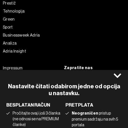
Prestiž
Tehnologija
Green
Sport
Businessweek Adria
Analiza
Adria Insight
Zapratite nas
Impressum
Politika kolačića
Facebook
Pravila privatnosti
Instagram
Nastavite čitati odabirom jedne od opcija
Uvjeti korištenja
Twitter
u nastavku.
Marketing
Linkedin
BESPLATAN RAČUN
PRETPLATA
Korištenje umjetne inteligencije
Tiktok
Pročitajte ovaj i još 3 članka
Neograničen
pristup
(ne odnosi se na PREMIUM
premium sadržaju na svih 5
članke)
portala