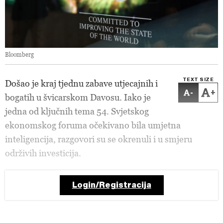
Bloomberg
TEXT SIZE
Došao je kraj tjednu zabave utjecajnih i
-
+
bogatih u švicarskom Davosu. Iako je
jedna od ključnih tema 54. Svjetskog
ekonomskog foruma očekivano bila umjetna
inteligencija, razgovori su se okrenuli i u smjeru
održivih investicija.
Login/Registracija