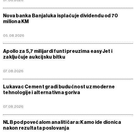
Nova banka Banjaluka isplaćuje dividendu od 70
miliona KM
05.08.2026
Apollo za 5,7 milijardi funti preuzima easyJet i
zaključuje aukcijsku bitku
07.08.2026
Lukavac Cement gradi budućnost uz moderne
tehnologije i alternativna goriva
07.08.2026
NLB pod povećalom analitičara: Kamo ide dionica
nakon rezultata poslovanja