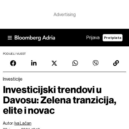
Prijava
Pretplata
PODIJELI VIJEST
Investicije
Investicijski trendovi u
Davosu: Zelena tranzicija,
elite i novac
Autor:
Iva Lačan