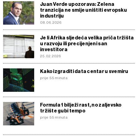
Juan Verde upozorava: Zelena
tranzicija ne smije uništiti evropsku
industriju
08.06.2026
Je li Afrika sljedeća velika priča tržišta
u razvoju ili precijenjeni san
investitora
25.02.2026
Kako izgraditi data centar u svemiru
prije 55 minuta
Formula 1 bilježi rast, no zaljevsko
tržište gubi tempo
prije 55 minuta