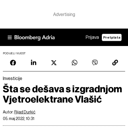
Prijava
Pretplata
PODIJELI VIJEST
Investicije
Šta se dešava s izgradnjom
Vjetroelektrane Vlašić
Autor:
Rijad Durkić
05. maj 2022, 10:31