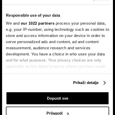
kredite: Prag od 50.000 KM prenizak
Banke u Bosni i Hercegovini (BiH) traže povećanje limita za
potrošačke, odnosno nenamjenske kredite sa sadašnjih
Responsible use of your data
50.000 KM, tvrdeći da taj prag više ne odgovara rastu
plata i životnih troškova.
We and
our 1022 partners
process your personal data,
e.g. your IP-number, using technology such as cookies to
store and access information on your device in order to
serve personalized ads and content, ad and content
measurement, audience research and services
development. You have a choice in who uses your data
and for what purposes. Your privacy choices are only
applicable on this digital property where you have made
your choices. You can change or withdraw your consent
Transakcije u sekundi: Instant
BiH ulazi u eru instant plaćanja:
any time from the Cookie Declaration or by clicking on
plaćanja sada dostupna
Transferi do 5.000 KM za svega
Prikaži detalje
the Privacy trigger icon.
klijentima četiri banke u BiH
10 sekundi
If you allow, we would also like to:
Dopusti sve
Collect information about your geographical
location which can be accurate to within several
Prilagodi