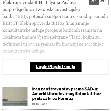
Elektroprivreda BiH i Lilyana Pavlova,
potpredsjednica Evropske investicijske
banke (EIB), potpisali su Sporazum o saradnji između
EIB i JP Elektroprivreda BiH za finansiranje
konsultantske usluge procjene kritičnih staništa na
lokalitetu buduće Vjetroelektrane Vlašić, kojim su
definisani uslovi za realizaciju finansijske saradnje i
konsultantske usluge.
Login/Registracija
Iran zaoštrava stav prema SAD-u:
Američki brodovi mogli bi ostati bez
prolaza kroz Hormuz
prije 9 sati