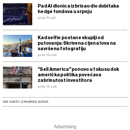
Pad AI dionica izbrisao dio dobitaka
hedge fondova u srpnju
prije 11 sati
Kad selfie postane skuplji od
putovanja: Skrivena cijena lova na
savršenu fotografiju
prije 13 sati
"Sell America" ponovo u fokusu dok
američka politika povećava
zabrinutost investitora
prije 15 sati
SVE VIJESTI IZ RUBRIKE BIZNIS