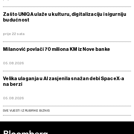
Zašto UNIQA ulaže u kulturu, digitalizaciju i sigurniju
budućnost
prije 22 sata
Milanović povlači 70 miliona KM iz Nove banke
05.08.2026
Velika ulaganja u AI zasjenila snažan debi SpaceX-a
na berzi
05.08.2026
SVE VIJESTI IZ RUBRIKE BIZNIS