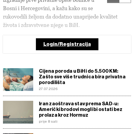
Bosni i Hercegovini, a kažu kako su se
rukovodili željom da dodatno unaprijede kvalitet
života i zdravstvene njege u BiH.
Login/Registracija
Cijena poroda u BiH i do 5.500 KM:
Zašto sve više trudnica bira privatna
porodilišta
27.07.2026
Iran zaoštrava stav prema SAD-u:
Američki brodovi mogli bi ostati bez
prolaza kroz Hormuz
prije 8 sati