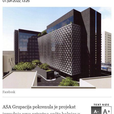
01. jun 2022, 13:26
Facebook
TEXT SIZE
ASA Grupacija pokrenula je projekat
-
+
izgradnje prve privatne opšte bolnice u