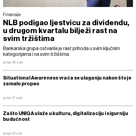
Finansije
NLB podigao ljestvicu za dividendu,
u drugom kvartalu bilježi rast na
svim tržištima
Bankarska grupa ostvarila je rast prihoda u svim ključnim
kategorijama i na svim tržištima.
prije 16 sati
Situational Awareness vraća se ulaganju nakon što je
zamalo propao
prije 17 sati
Zašto UNIQA ulaže u kulturu, digitalizaciju i sigurniju
budućnost
prije 21 sat