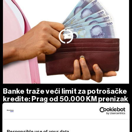
Banke traže veći limit za potrošačke
kredite: Prag od 50.000 KM prenizak
Banke u Bosni i Hercegovini (BiH) traže povećanje limita za
potrošačke, odnosno nenamjenske kredite sa sadašnjih
50.000 KM, tvrdeći da taj prag više ne odgovara rastu
plata i životnih troškova.
Responsible use of your data