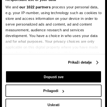
We and
our 1022 partners
process your personal data,
e.g. your IP-number, using technology such as cookies to
store and access information on your device in order to
serve personalized ads and content, ad and content
measurement, audience research and services
development. You have a choice in who uses your data
and for what purposes. Your privacy choices are only
Transakcije u sekundi: Instant
BiH ulazi u eru instant plaćanja:
plaćanja sada dostupna
Transferi do 5.000 KM za svega
applicable on this digital property where you have made
klijentima četiri banke u BiH
10 sekundi
your choices. You can change or withdraw your consent
any time from the Cookie Declaration or by clicking on
Prikaži detalje
the Privacy trigger icon.
If you allow, we would also like to:
Dopusti sve
Collect information about your geographical
location which can be accurate to within several
Prilagodi
meters
Identify your device by actively scanning it for
AI mijenja početne pozicije: Šta
Zašto otvorenost o plaćama
Uskrati
to znači za razvoj budućih
postaje noćna mora za
specific characteristics (fingerprinting)