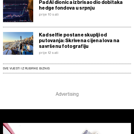
Pad AI dionica izbrisao dio dobitaka
hedge fondova u srpnju
prije 10 sati
Kad selfie postane skuplji od
putovanja: Skrivena cijena lova na
savršenu fotografiju
prije 12 sati
SVE VIJESTI IZ RUBRIKE BIZNIS