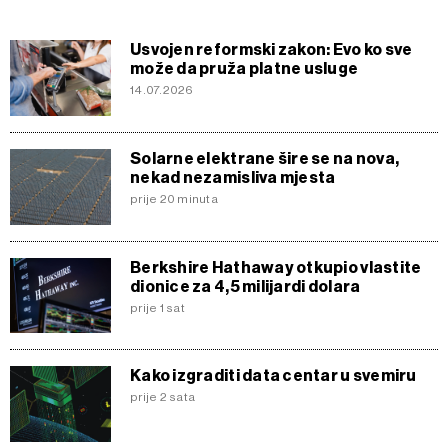
Usvojen reformski zakon: Evo ko sve
može da pruža platne usluge
14.07.2026
Solarne elektrane šire se na nova,
nekad nezamisliva mjesta
prije 20 minuta
Berkshire Hathaway otkupio vlastite
dionice za 4,5 milijardi dolara
prije 1 sat
Kako izgraditi data centar u svemiru
prije 2 sata