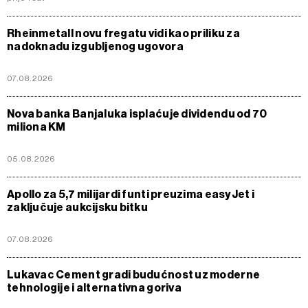
Rheinmetall novu fregatu vidi kao priliku za
nadoknadu izgubljenog ugovora
07.08.2026
Nova banka Banjaluka isplaćuje dividendu od 70
miliona KM
05.08.2026
Apollo za 5,7 milijardi funti preuzima easyJet i
zaključuje aukcijsku bitku
07.08.2026
Lukavac Cement gradi budućnost uz moderne
tehnologije i alternativna goriva