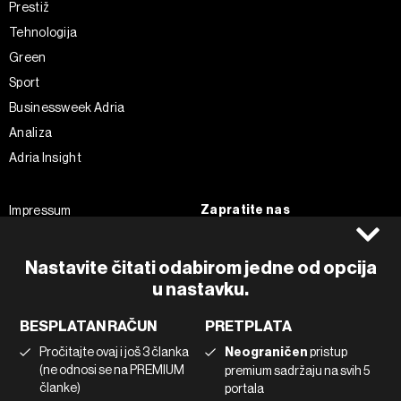
Prestiž
Tehnologija
Green
Sport
Businessweek Adria
Analiza
Adria Insight
Zapratite nas
Impressum
Politika kolačića
Facebook
Pravila privatnosti
Instagram
Nastavite čitati odabirom jedne od opcija
Uvjeti korištenja
u nastavku.
Twitter
Marketing
Linkedin
BESPLATAN RAČUN
PRETPLATA
Korištenje umjetne inteligencije
Tiktok
Pročitajte ovaj i još 3 članka
Neograničen
pristup
(ne odnosi se na PREMIUM
premium sadržaju na svih 5
članke)
portala