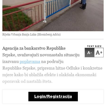
Rijeka Vrbanja Banja Luka (Bloomberg Adria)
TEXT SIZE
Agencija za bankarstvo Republike
-
+
Srpske, u
važavajući novonastalu situaciju
izazvanu
poplavama
na području
Republike Srpske, priprema hitne Odluke i konkretne
mjere kako bi ublažila efekte i olakšala ekonomski
oporavak od nastalih šteta.
Login/Registracija