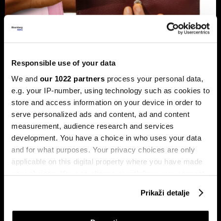
Banke traže veći limit za potrošačke
Responsible use of your data
kredite: Prag od 50.000 KM prenizak
We and
our 1022 partners
process your personal data,
Banke u Bosni i Hercegovini (BiH) traže povećanje limita za
e.g. your IP-number, using technology such as cookies to
potrošačke, odnosno nenamjenske kredite sa sadašnjih
store and access information on your device in order to
50.000 KM, tvrdeći da taj prag više ne odgovara rastu
plata i životnih troškova.
serve personalized ads and content, ad and content
measurement, audience research and services
development. You have a choice in who uses your data
and for what purposes. Your privacy choices are only
applicable on this digital property where you have made
your choices. You can change or withdraw your consent
any time from the Cookie Declaration or by clicking on
Prikaži detalje
the Privacy trigger icon.
Transakcije u sekundi: Instant
BiH ulazi u eru instant plaćanja:
If you allow, we would also like to: