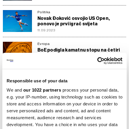
Politika
Novak Đoković osvojio US Open,
ponovo je prvi igrač svijeta
11.09.2023
Evropa
BoE podigla kamatnu stopu na četiri
odsto
02.02.2023
Kompanije
Responsible use of your data
Oglasila se Elixir Grupa: Iscurilo 20
tona amonijaka kod Pirota
We and
our 1022 partners
process your personal data,
26.12.2022
e.g. your IP-number, using technology such as cookies to
store and access information on your device in order to
Politika
serve personalized ads and content, ad and content
Srbija dobija mandatara pet mjeseci
measurement, audience research and services
nakon izbora
development. You have a choice in who uses your data
27.08.2022