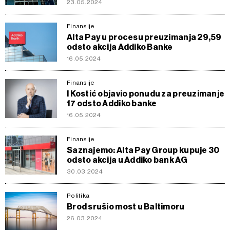
23.05.2024
Finansije
Alta Pay u procesu preuzimanja 29,59
odsto akcija Addiko Banke
16.05.2024
Finansije
I Kostić objavio ponudu za preuzimanje
17 odsto Addiko banke
16.05.2024
Finansije
Saznajemo: Alta Pay Group kupuje 30
odsto akcija u Addiko bank AG
30.03.2024
Politika
Brod srušio most u Baltimoru
26.03.2024