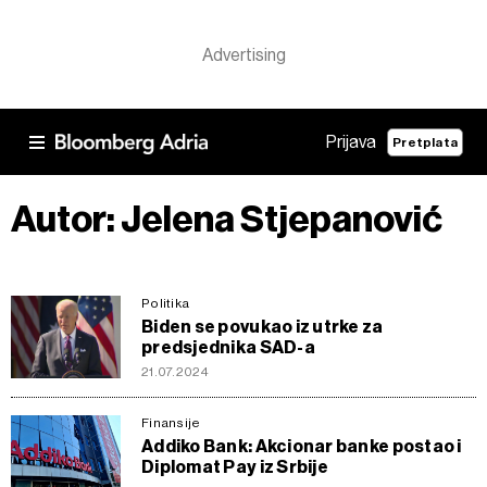
Prijava
Pretplata
Autor: Jelena Stjepanović
Politika
Biden se povukao iz utrke za
predsjednika SAD-a
21.07.2024
Finansije
Addiko Bank: Akcionar banke postao i
Diplomat Pay iz Srbije