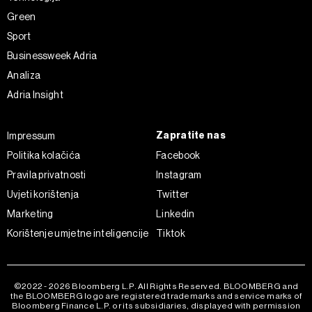
Green
Sport
Businessweek Adria
Analiza
Adria Insight
Zapratite nas
Impressum
Politika kolačića
Facebook
Pravila privatnosti
Instagram
Uvjeti korištenja
Twitter
Marketing
Linkedin
Korištenje umjetne inteligencije
Tiktok
©2022 - 2026 Bloomberg L.P. All Rights Reserved. BLOOMBERG and
the BLOOMBERG logo are registered trademarks and service marks of
Bloomberg Finance L.P. or its subsidiaries, displayed with permission