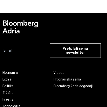
kolačića
. Kolačiće u bilo kojem trenutku možete ponovno
ažurirati klikom na „Prikaži detalje“. Privolu možete u bilo
kojem trenutku povući bez negativnih posljedica.
Pretplati se na
newsletter
Ekonomija
Videos
Biznis
Programska šema
Politika
Bloomberg Adria događaji
Tržišta
Prestiž
Tehnologija