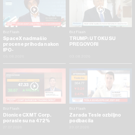
Biz Flash
Biz Flash
SpaceX nadmašio
TRUMP: U TOKU SU
procene prihoda nakon
PREGOVORI
IPO-
05.08.2026
03.08.2026
Biz Flash
Biz Flash
Dionice CXMT Corp.
Zarada Tesle ozbiljno
porasle su na 472%
podbacila
27.07.2026
23.07.2026