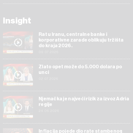
Insight
Rat u Iranu, centralne banke i
korporativne zarade oblikuju tržišta
do kraja 2026.
09.07.2026
Zlato opet može do 5.000 dolara po
unci
02.07.2026
Njemačka je najveći rizik za izvoz Adria
regije
24.06.2026
Inflacija pojede dio rate stambenog