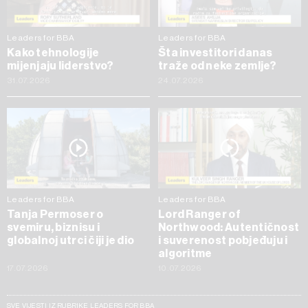
Leaders for BBA
Leaders for BBA
Kako tehnologije
Šta investitori danas
mijenjaju liderstvo?
traže od neke zemlje?
31.07.2026
24.07.2026
Leaders for BBA
Leaders for BBA
Tanja Permoser o
Lord Ranger of
svemiru, biznisu i
Northwood: Autentičnost
globalnoj utrci čiji je dio
i suverenost pobjeđuju i
algoritme
17.07.2026
10.07.2026
SVE VIJESTI IZ RUBRIKE LEADERS FOR BBA