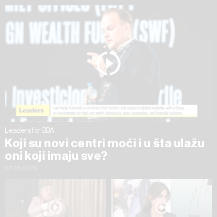
ažurirati klikom na „Prikaži detalje“. Privolu možete u bilo
kojem trenutku povući bez negativnih posljedica.
Leaders for BBA
Koji su novi centri moći i u šta ulažu
oni koji imaju sve?
07.08.2026