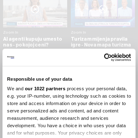
Zoom In
Zoom In
AI agenti kupuju umesto
Turizam mijenja pravila
nas - po kojoj ceni?
igre - Nova mapa turizma
do 2035.
09.07.2026
09.07.2026
SVE VIJESTI IZ RUBRIKE ZOOM IN
Responsible use of your data
We and
our 1022 partners
process your personal data,
Businessweek Adria
e.g. your IP-number, using technology such as cookies to
store and access information on your device in order to
Korisnici GLP-1 lijekova mršave,
serve personalized ads and content, ad and content
ekonomija se deblja
measurement, audience research and services
29.01.2026
development. You have a choice in who uses your data
and for what purposes. Your privacy choices are only