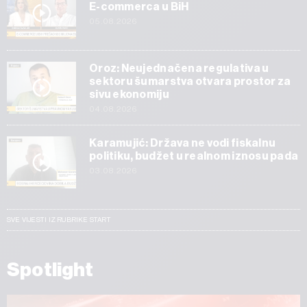
E-commerca u BiH
05.08.2026
Oroz: Neujednačena regulativa u
sektoru šumarstva otvara prostor za
sivu ekonomiju
04.08.2026
Karamujić: Država ne vodi fiskalnu
politiku, budžet u realnom iznosu pada
03.08.2026
SVE VIJESTI IZ RUBRIKE START
Spotlight