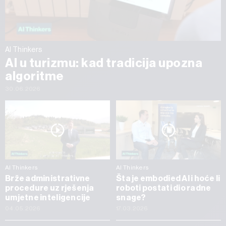
AI Thinkers
AI u turizmu: kad tradicija upozna
algoritme
30.06.2026
AI Thinkers
AI Thinkers
Brže administrativne
Šta je embodied AI i hoće li
procedure uz rješenja
roboti postati dio radne
umjetne inteligencije
snage?
04.05.2026
17.03.2026