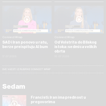
Connect Wrap
Connect Wrap
SAD i Iran ponovo u ratu,
Od Volstrita do Bliskog
berze preispituju AI bum
istoka: sedmica velikih
obrta
17.07.2026
10.07.2026
SVE VIJESTI IZ RUBRIKE CONNECT WRAP
Sedam
Francisti: Iran ima prednost u
pregovorima