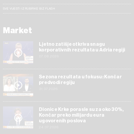
SVE VIJESTI IZ RUBRIKE BIZ FLASH
Market
Ljetno zatišje otkriva snagu
korporativnih rezultata u Adria regiji
07.08.2026
Sezona rezultata u fokusu: Končar
predvodi regiju
31.07.2026
Dionice Krke porasle su za oko 30%,
Končar preko milijardu eura
ugovorenih poslova
24.07.2026