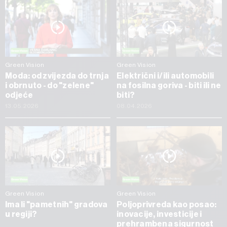
Green Vision
Green Vision
Moda: od zvijezda do trnja
Električni i/ili automobili
i obrnuto - do "zelene"
na fosilna goriva - biti ili ne
odjeće
biti?
13.05.2026
08.04.2026
Green Vision
Green Vision
Ima li "pametnih" gradova
Poljoprivreda kao posao:
u regiji?
inovacije, investicije i
prehrambena sigurnost