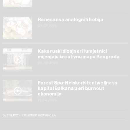
Renesansa analognih hobija
03.07.2026
Kako ruski dizajneri i umjetnici
mijenjaju kreativnu mapu Beograda
09.06.2026
Forest Spa: Neiskorišteni wellness
kapital Balkana u eri burnout
ekonomije
27.04.2026
SVE VIJESTI IZ RUBRIKE INSPIRACIJA