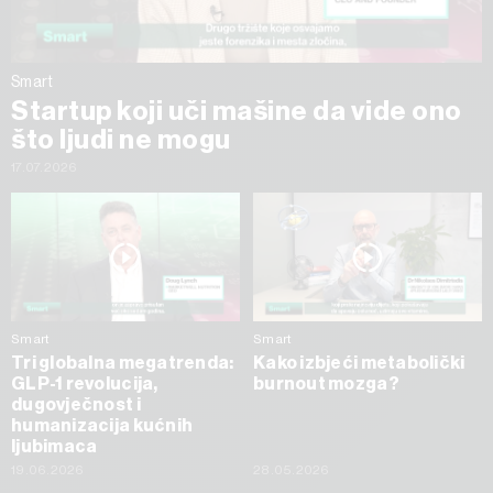
Smart
Startup koji uči mašine da vide ono
što ljudi ne mogu
17.07.2026
Smart
Smart
Tri globalna megatrenda:
Kako izbjeći metabolički
GLP-1 revolucija,
burnout mozga?
dugovječnost i
humanizacija kućnih
ljubimaca
19.06.2026
28.05.2026