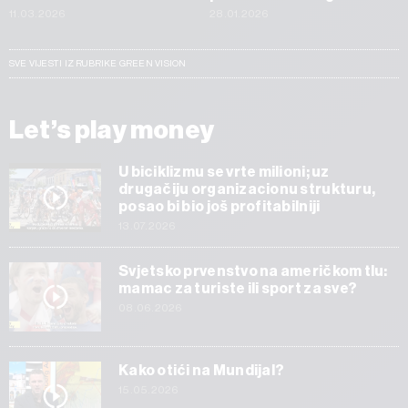
11.03.2026
28.01.2026
SVE VIJESTI IZ RUBRIKE GREEN VISION
Let’s play money
U biciklizmu se vrte milioni; uz
drugačiju organizacionu strukturu,
posao bi bio još profitabilniji
13.07.2026
Svjetsko prvenstvo na američkom tlu:
mamac za turiste ili sport za sve?
08.06.2026
Kako otići na Mundijal?
15.05.2026