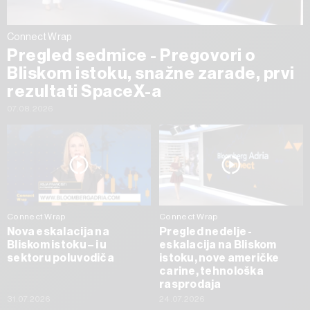
Connect Wrap
Pregled sedmice - Pregovori o
Bliskom istoku, snažne zarade, prvi
rezultati SpaceX-a
07.08.2026
Connect Wrap
Connect Wrap
Nova eskalacija na
Pregled nedelje -
Bliskom istoku – i u
eskalacija na Bliskom
sektoru poluvodiča
istoku, nove američke
carine, tehnološka
rasprodaja
31.07.2026
24.07.2026