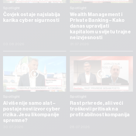
Spotlight
Spotlight
Čovjek ostaje najslabija
Wealth Management i
karika cyber sigurnosti
Private Banking – Kako
danas upravljati
kapitalom u svijetu trajne
neizvjesnosti
03.08.2026
31.07.2026
Spotlight
Spotlight
AI više nije samo alat –
Rast privrede, ali i veći
postaje novi izvor cyber
troškovi i pritisak na
rizika. Jesu li kompanije
profitabilnost kompanija
spremne?
30.07.2026
28.07.2026