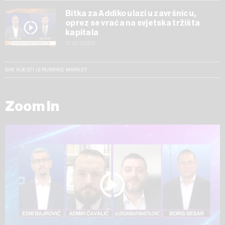
Bitka za Addiko ulazi u završnicu,
oprez se vraća na svjetska tržišta
kapitala
17.07.2026
SVE VIJESTI IZ RUBRIKE MARKET
Zoom In