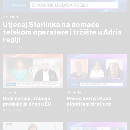
Zoom In
Utjecaj Starlinka na domaće
telekom operatere i tržište u Adria
regiji
29.07.2026
Zoom In
Zoom In
Radimo više, a manja
Posao u eri AI: Kada
produkcija nego u EU
algoritam bira ljude
16.07.2026
15.07.2026