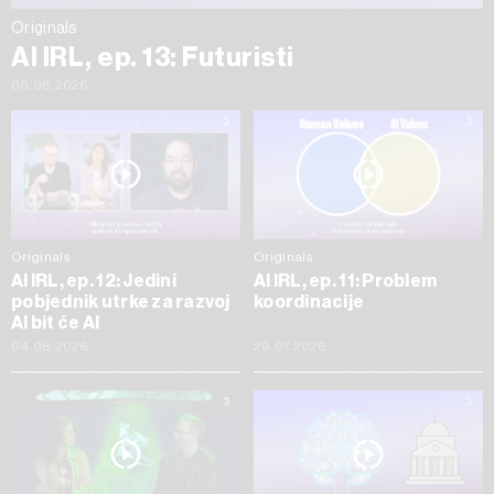
Originals
AI IRL, ep. 13: Futuristi
06.08.2026
Originals
Originals
AI IRL, ep. 12: Jedini
AI IRL, ep. 11: Problem
pobjednik utrke za razvoj
koordinacije
AI bit će AI
04.08.2026
29.07.2026