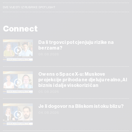
SVE VIJESTI IZ RUBRIKE SPOTLIGHT
Connect
Da li trgovci potcjenjuju rizike na
berzama?
06.08.2026
Owens o SpaceX-u: Muskove
projekcije prihoda ne djeluju realno, AI
biznis i dalje visokorizičan
05.08.2026
Je li dogovor na Bliskom istoku blizu?
04.08.2026