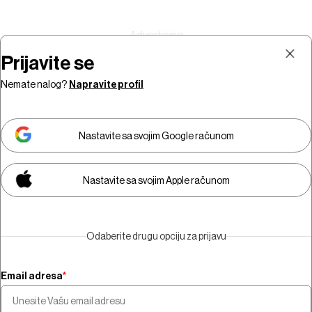
Prijavite se
Nemate nalog?
Napravite profil
Prijava
Pretplata
Nastavite sa svojim Google računom
Nastavite sa svojim Apple računom
Morate biti pretplatnik da biste
gledali video sadržaj.
Odaberite drugu opciju za prijavu
Pretplatite se
Email adresa
*