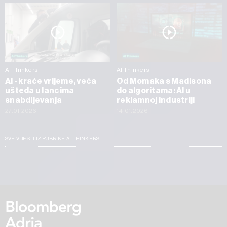
AI Thinkers
AI Thinkers
AI - kraće vrijeme, veća
Od Momaka s Madisona
ušteda u lancima
do algoritama: AI u
snabdijevanja
reklamnoj industriji
27.01.2026
14.01.2026
SVE VIJESTI IZ RUBRIKE AI THINKERS