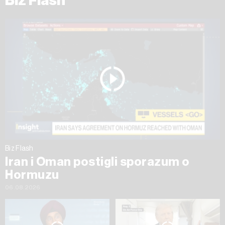
Biz Flash
Biz Flash
Iran i Oman postigli sporazum o
Hormuzu
06.08.2026