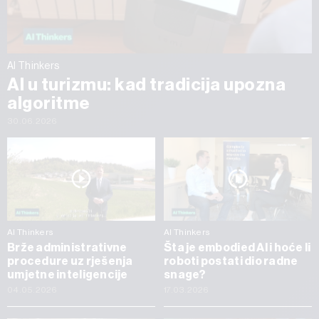
AI Thinkers
AI u turizmu: kad tradicija upozna
algoritme
30.06.2026
AI Thinkers
AI Thinkers
Brže administrativne
Šta je embodied AI i hoće li
procedure uz rješenja
roboti postati dio radne
umjetne inteligencije
snage?
04.05.2026
17.03.2026