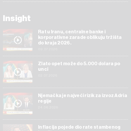
Insight
Rat u Iranu, centralne banke i
korporativne zarade oblikuju tržišta
do kraja 2026.
09.07.2026
Zlato opet može do 5.000 dolara po
unci
02.07.2026
Njemačka je najveći rizik za izvoz Adria
regije
24.06.2026
Inflacija pojede dio rate stambenog