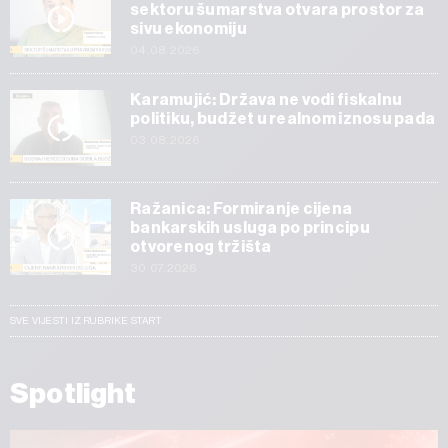
sektoru šumarstva otvara prostor za
sivu ekonomiju
04.08.2026
Karamujić: Država ne vodi fiskalnu
politiku, budžet u realnom iznosu pada
03.08.2026
Ražanica: Formiranje cijena
bankarskih usluga po principu
otvorenog tržišta
30.07.2026
SVE VIJESTI IZ RUBRIKE START
Spotlight