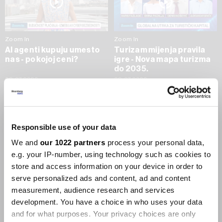
Zoom In
Zoom In
AI agenti kupuju umesto
Turizam mijenja pravila
nas - po kojoj ceni?
igre - Nova mapa turizma
do 2035.
09.07.2026
09.07.2026
SVE VIJESTI IZ RUBRIKE ZOOM IN
Responsible use of your data
Businessweek Adria
We and
our 1022 partners
process your personal data,
e.g. your IP-number, using technology such as cookies to
Korisnici GLP-1 lijekova mršave,
store and access information on your device in order to
ekonomija se deblja
serve personalized ads and content, ad and content
29.01.2026
measurement, audience research and services
development. You have a choice in who uses your data
and for what purposes. Your privacy choices are only
Visok trošak selidbe kompanija iz Kine