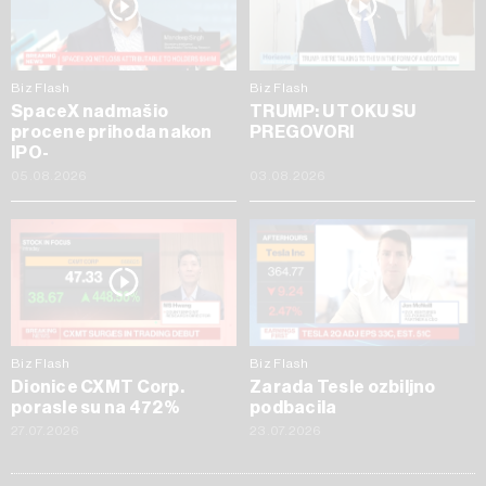
Biz Flash
Biz Flash
SpaceX nadmašio
TRUMP: U TOKU SU
procene prihoda nakon
PREGOVORI
IPO-
05.08.2026
03.08.2026
Biz Flash
Biz Flash
Dionice CXMT Corp.
Zarada Tesle ozbiljno
porasle su na 472%
podbacila
27.07.2026
23.07.2026