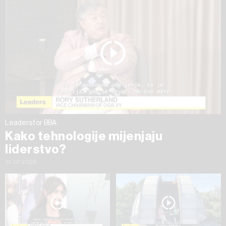
ažurirati klikom na „Prikaži detalje“. Privolu možete u bilo
kojem trenutku povući bez negativnih posljedica.
Leaders for BBA
Kako tehnologije mijenjaju
liderstvo?
31.07.2026