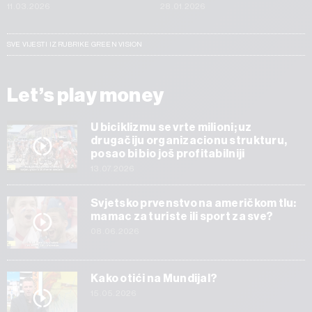
11.03.2026
28.01.2026
SVE VIJESTI IZ RUBRIKE GREEN VISION
Let’s play money
U biciklizmu se vrte milioni; uz
drugačiju organizacionu strukturu,
posao bi bio još profitabilniji
13.07.2026
Svjetsko prvenstvo na američkom tlu:
mamac za turiste ili sport za sve?
08.06.2026
Kako otići na Mundijal?
15.05.2026