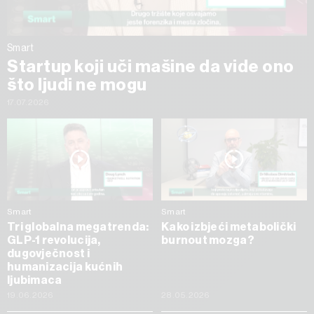
Smart
Startup koji uči mašine da vide ono
što ljudi ne mogu
17.07.2026
Smart
Smart
Tri globalna megatrenda:
Kako izbjeći metabolički
GLP-1 revolucija,
burnout mozga?
dugovječnost i
humanizacija kućnih
ljubimaca
19.06.2026
28.05.2026