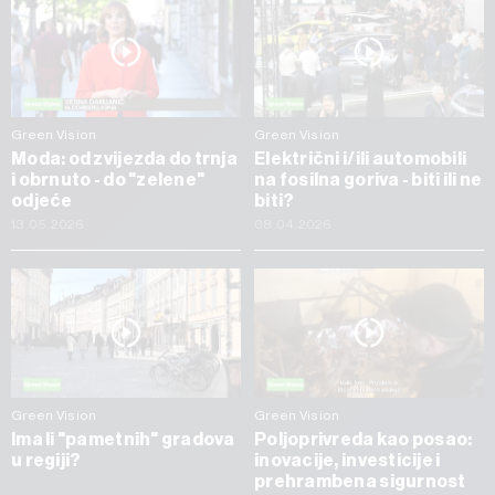
Green Vision
Green Vision
Moda: od zvijezda do trnja
Električni i/ili automobili
i obrnuto - do "zelene"
na fosilna goriva - biti ili ne
odjeće
biti?
13.05.2026
08.04.2026
Green Vision
Green Vision
Ima li "pametnih" gradova
Poljoprivreda kao posao:
u regiji?
inovacije, investicije i
prehrambena sigurnost