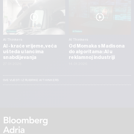
AI Thinkers
AI Thinkers
AI - kraće vrijeme, veća
Od Momaka s Madisona
ušteda u lancima
do algoritama: AI u
snabdijevanja
reklamnoj industriji
27.01.2026
14.01.2026
SVE VIJESTI IZ RUBRIKE AI THINKERS