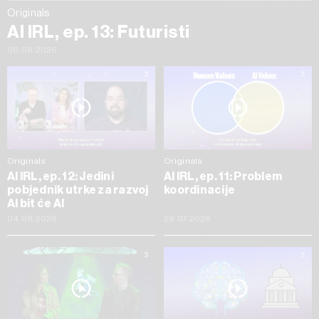
Originals
AI IRL, ep. 13: Futuristi
06.08.2026
Originals
Originals
AI IRL, ep. 12: Jedini
AI IRL, ep. 11: Problem
pobjednik utrke za razvoj
koordinacije
AI bit će AI
04.08.2026
29.07.2026