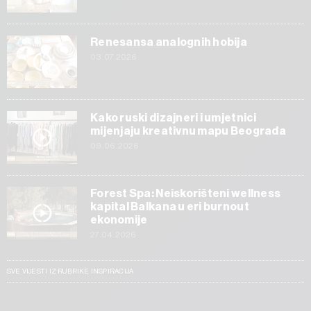
Renesansa analognih hobija
03.07.2026
Kako ruski dizajneri i umjetnici
mijenjaju kreativnu mapu Beograda
09.06.2026
Forest Spa: Neiskorišteni wellness
kapital Balkana u eri burnout
ekonomije
27.04.2026
SVE VIJESTI IZ RUBRIKE INSPIRACIJA