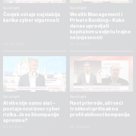
Spotlight
Spotlight
Čovjek ostaje najslabija
Wealth Management i
karika cyber sigurnosti
Private Banking – Kako
danas upravljati
kapitalom u svijetu trajne
neizvjesnosti
03.08.2026
31.07.2026
Spotlight
Spotlight
AI više nije samo alat –
Rast privrede, ali i veći
postaje novi izvor cyber
troškovi i pritisak na
rizika. Jesu li kompanije
profitabilnost kompanija
spremne?
30.07.2026
28.07.2026