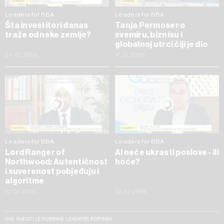
Leaders for BBA
Leaders for BBA
Šta investitori danas
Tanja Permoser o
traže od neke zemlje?
svemiru, biznisu i
globalnoj utrci čiji je dio
24.07.2026
17.07.2026
Leaders for BBA
Leaders for BBA
Lord Ranger of
AI neće ukrasti poslove - ili
Northwood: Autentičnost
hoće?
i suverenost pobjeđuju i
algoritme
10.07.2026
07.07.2026
SVE VIJESTI IZ RUBRIKE LEADERS FOR BBA