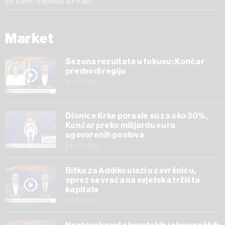
SVE VIJESTI IZ RUBRIKE BIZ FLASH
Market
Sezona rezultata u fokusu: Končar
predvodi regiju
31.07.2026
Dionice Krke porasle su za oko 30%,
Končar preko milijardu eura
ugovorenih poslova
24.07.2026
Bitka za Addiko ulazi u završnicu,
oprez se vraća na svjetska tržišta
kapitala
17.07.2026