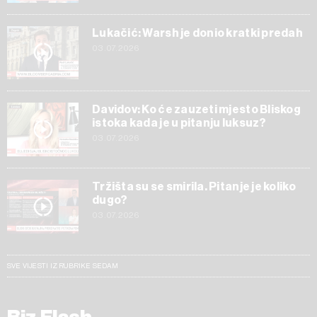
Lukačić: Warsh je donio kratki predah
03.07.2026
Davidov: Ko će zauzeti mjesto Bliskog
istoka kada je u pitanju luksuz?
03.07.2026
Tržišta su se smirila. Pitanje je koliko
dugo?
03.07.2026
SVE VIJESTI IZ RUBRIKE SEDAM