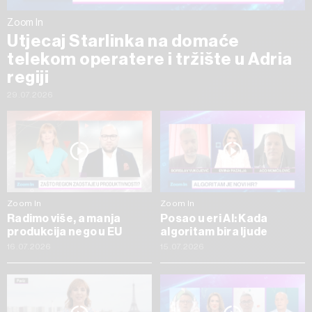
Zoom In
Utjecaj Starlinka na domaće
telekom operatere i tržište u Adria
regiji
29.07.2026
Zoom In
Zoom In
Radimo više, a manja
Posao u eri AI: Kada
produkcija nego u EU
algoritam bira ljude
16.07.2026
15.07.2026