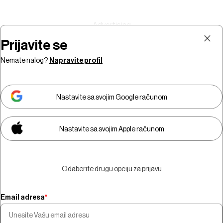
Prijavite se
Nemate nalog?
Napravite profil
Prijava
Pretplata
Nastavite sa svojim Google računom
Nastavite sa svojim Apple računom
Morate biti pretplatnik da biste
gledali video sadržaj.
Odaberite drugu opciju za prijavu
Pretplatite se
Email adresa
*