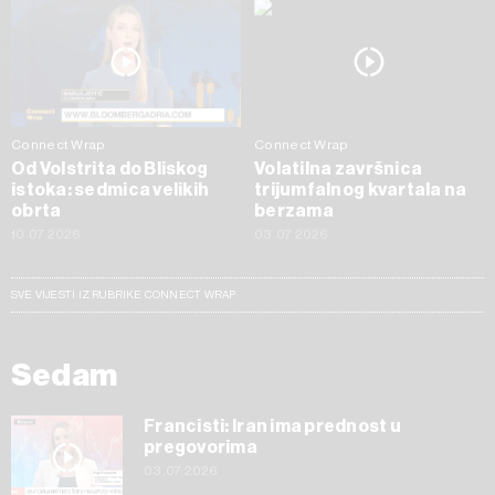
Connect Wrap
Connect Wrap
Od Volstrita do Bliskog
Volatilna završnica
istoka: sedmica velikih
trijumfalnog kvartala na
obrta
berzama
10.07.2026
03.07.2026
SVE VIJESTI IZ RUBRIKE CONNECT WRAP
Sedam
Francisti: Iran ima prednost u
pregovorima
03.07.2026