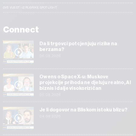
SVE VIJESTI IZ RUBRIKE SPOTLIGHT
Connect
Da li trgovci potcjenjuju rizike na
berzama?
06.08.2026
Owens o SpaceX-u: Muskove
projekcije prihoda ne djeluju realno, AI
biznis i dalje visokorizičan
05.08.2026
Je li dogovor na Bliskom istoku blizu?
04.08.2026