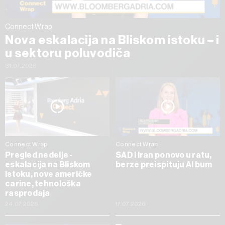
Connect Wrap
Nova eskalacija na Bliskom istoku – i
u sektoru poluvodiča
31.07.2026
Connect Wrap
Connect Wrap
Pregled nedelje -
SAD i Iran ponovo u ratu,
eskalacija na Bliskom
berze preispituju AI bum
istoku, nove američke
carine, tehnološka
rasprodaja
24.07.2026
17.07.2026