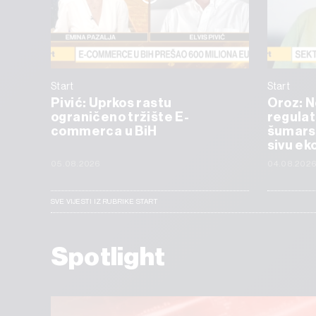
Start
Start
Pivić: Uprkos rastu
Oroz: 
ograničeno tržište E-
regulat
commerca u BiH
šumarst
sivu ek
05.08.2026
04.08.202
SVE VIJESTI IZ RUBRIKE START
Spotlight