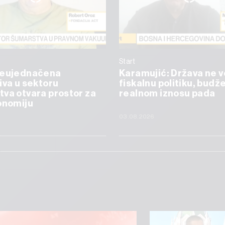
Start
Neujednačena
Karamujić: Država ne v
iva u sektoru
fiskalnu politiku, budže
va otvara prostor za
realnom iznosu pada
onomiju
6
03.08.2026