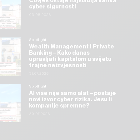
Čovjek ostaje najslabija karika
cyber sigurnosti
03.08.2026
Spotlight
Wealth Management i Private
Banking – Kako danas
upravljati kapitalom u svijetu
trajne neizvjesnosti
31.07.2026
Spotlight
AI više nije samo alat – postaje
novi izvor cyber rizika. Jesu li
kompanije spremne?
30.07.2026