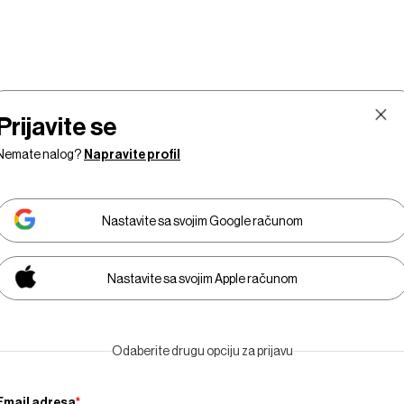
Prijavite se
Nemate nalog?
Napravite profil
Nastavite sa svojim Google računom
Nastavite sa svojim Apple računom
Tržišta
Prestiž
Tehnologija
Businessweek
E
Odaberite drugu opciju za prijavu
Adria
Email adresa
*