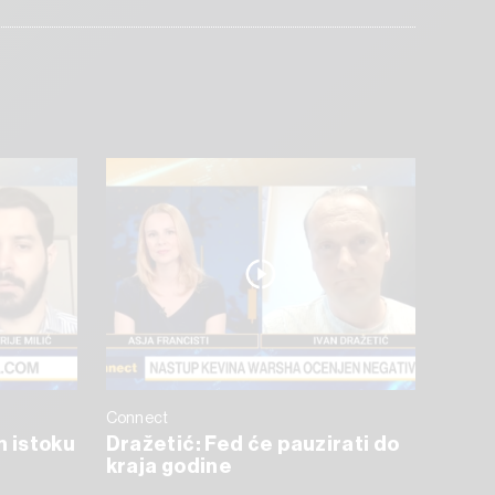
Connect
m istoku
Dražetić: Fed će pauzirati do
kraja godine