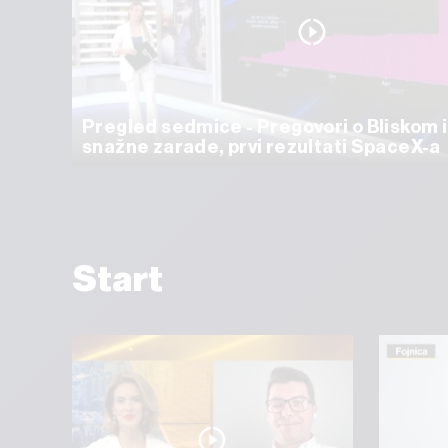
Pregled sedmice - Pregovori o Bliskom 
snažne zarade, prvi rezultati SpaceX-a
Start