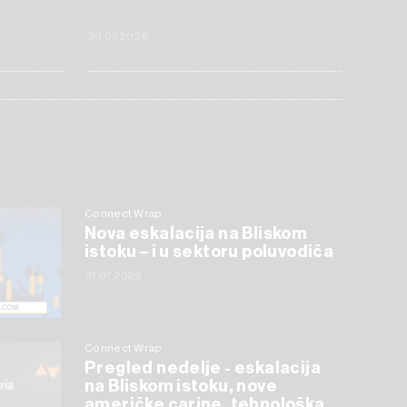
30.07.2026
Connect Wrap
Nova eskalacija na Bliskom
istoku – i u sektoru poluvodiča
31.07.2026
Connect Wrap
Pregled nedelje - eskalacija
na Bliskom istoku, nove
američke carine, tehnološka