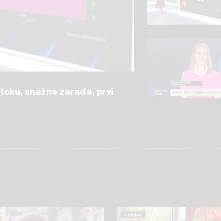
toku, snažne zarade, prvi