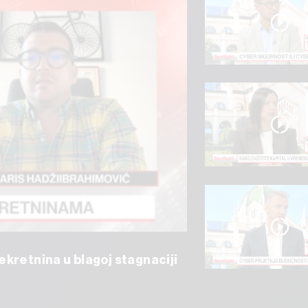
kretnina u blagoj stagnaciji