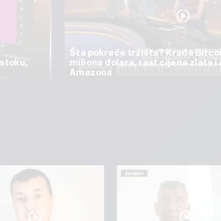
Šta pokreće tržišta? Krađa Bitco
istoku,
miliona dolara, rast cijene zlata i
Amazona