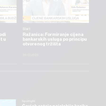
Start
odi
Ražanica: Formiranje cijena
t u
bankarskih usluga po principu
otvorenog tržišta
30.07.2026
Spotlight