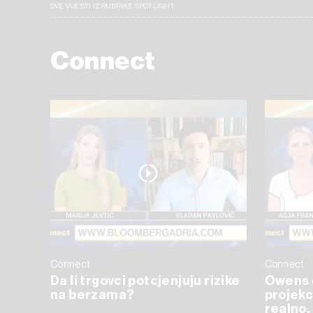
SVE VIJESTI IZ RUBRIKE SPOTLIGHT
Connect
Connect
Connect
Da li trgovci potcjenjuju rizike
Owens 
na berzama?
projekc
realno, 