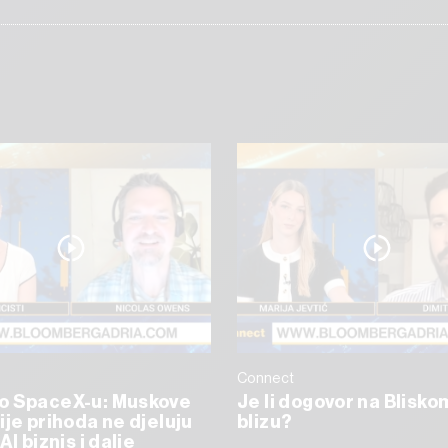
Connect
o SpaceX-u: Muskove
Je li dogovor na Blisko
ije prihoda ne djeluju
blizu?
AI biznis i dalje