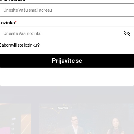
Lozinka
*
orate biti pretplatnik da biste gledali video sadrža
Zaboravili ste lozinku?
 se
Prijavite se