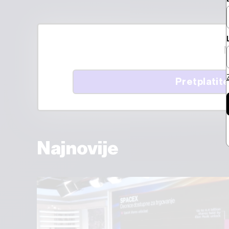
M
Pretplatite
Najnovije