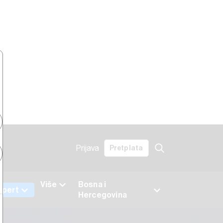
Prijava
Pretplata
Više
Bosna i
xpert
Hercegovina