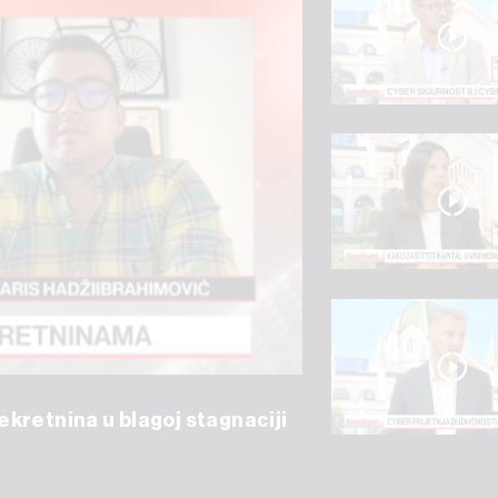
kretnina u blagoj stagnaciji