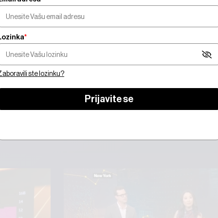
Lozinka
*
orate biti pretplatnik da biste gledali video sadrža
Zaboravili ste lozinku?
 se
Prijavite se