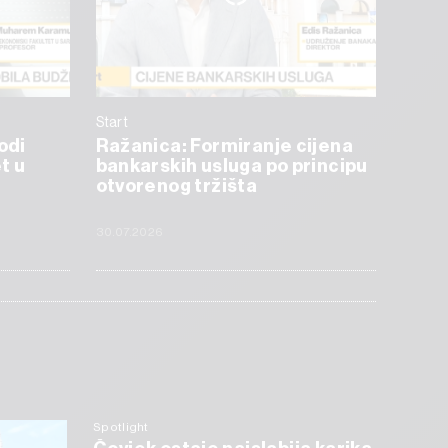
Start
odi
Ražanica: Formiranje cijena
t u
bankarskih usluga po principu
otvorenog tržišta
30.07.2026
Spotlight