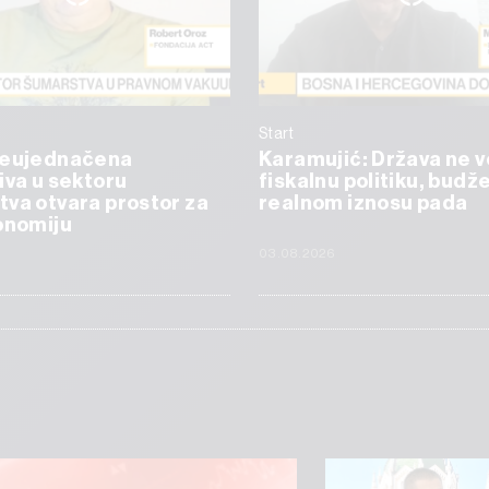
Start
Neujednačena
Karamujić: Država ne v
iva u sektoru
fiskalnu politiku, budže
va otvara prostor za
realnom iznosu pada
onomiju
6
03.08.2026