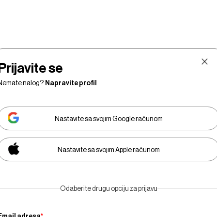
Prijavite se
Nemate nalog?
Napravite profil
Nastavite sa svojim Google računom
Nastavite sa svojim Apple računom
Tržišta
Prestiž
Tehnologija
Businessweek
E
Odaberite drugu opciju za prijavu
Adria
Email adresa
*