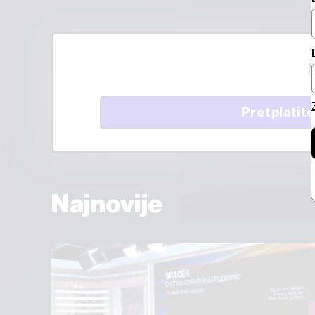
M
Pretplatite
Najnovije