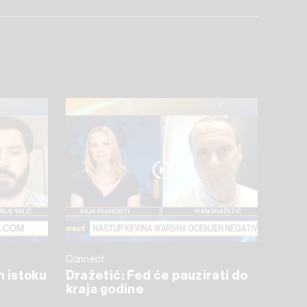
Connect
m istoku
Dražetić: Fed će pauzirati do
kraja godine