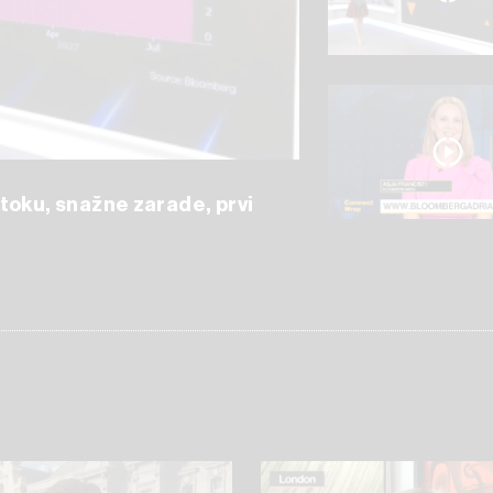
toku, snažne zarade, prvi