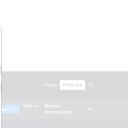
Prijava
Pretplata
Više
Bosna i
xpert
Hercegovina