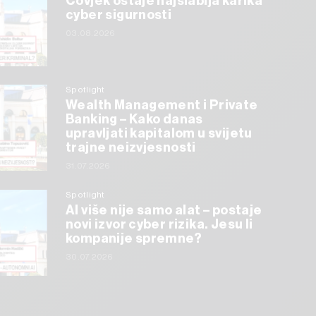
Čovjek ostaje najslabija karika
cyber sigurnosti
03.08.2026
Spotlight
Wealth Management i Private
Banking – Kako danas
upravljati kapitalom u svijetu
trajne neizvjesnosti
31.07.2026
Spotlight
AI više nije samo alat – postaje
novi izvor cyber rizika. Jesu li
kompanije spremne?
30.07.2026