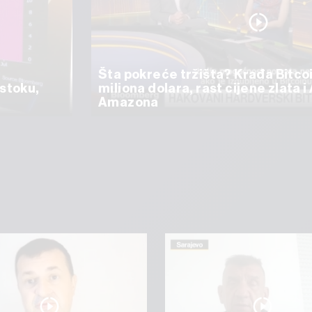
Šta pokreće tržišta? Krađa Bitco
istoku,
miliona dolara, rast cijene zlata i
Amazona