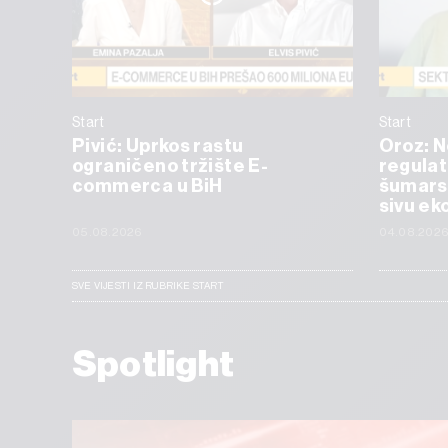
Start
Start
Pivić: Uprkos rastu
Oroz: 
ograničeno tržište E-
regulat
commerca u BiH
šumarst
sivu ek
05.08.2026
04.08.202
SVE VIJESTI IZ RUBRIKE START
Spotlight