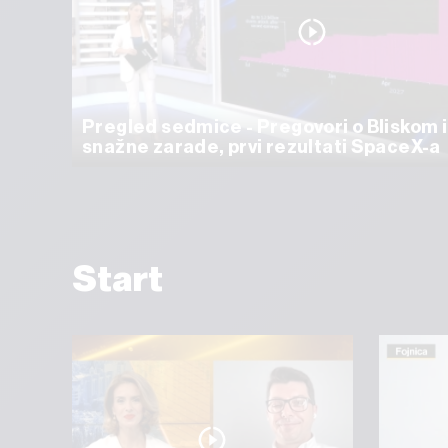
Pregled sedmice - Pregovori o Bliskom 
snažne zarade, prvi rezultati SpaceX-a
Start