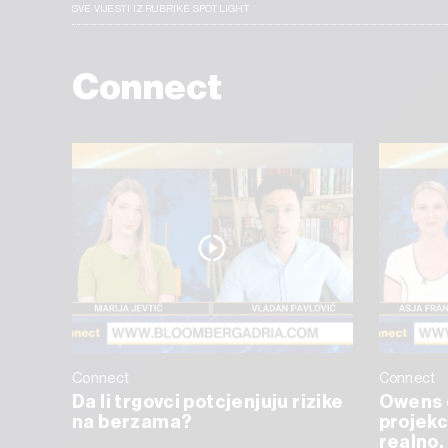
SVE VIJESTI IZ RUBRIKE SPOTLIGHT
Connect
Connect
Connect
Da li trgovci potcjenjuju rizike
Owens 
na berzama?
projekc
realno, 