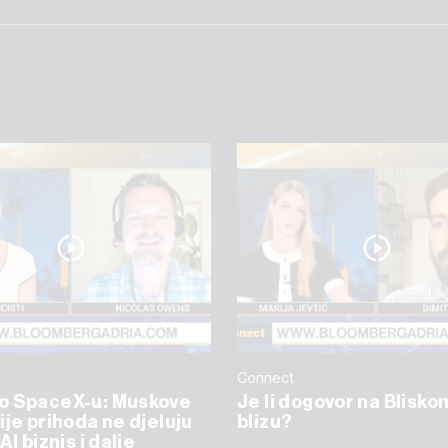
Connect
o SpaceX-u: Muskove
Je li dogovor na Blisko
ije prihoda ne djeluju
blizu?
AI biznis i dalje