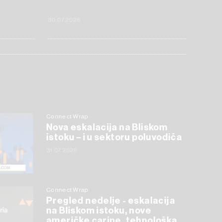
30.07.2026
Connect Wrap
Nova eskalacija na Bliskom
istoku – i u sektoru poluvodiča
31.07.2026
Connect Wrap
Pregled nedelje - eskalacija
na Bliskom istoku, nove
američke carine, tehnološka