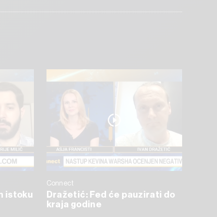
Connect
m istoku
Dražetić: Fed će pauzirati do
kraja godine