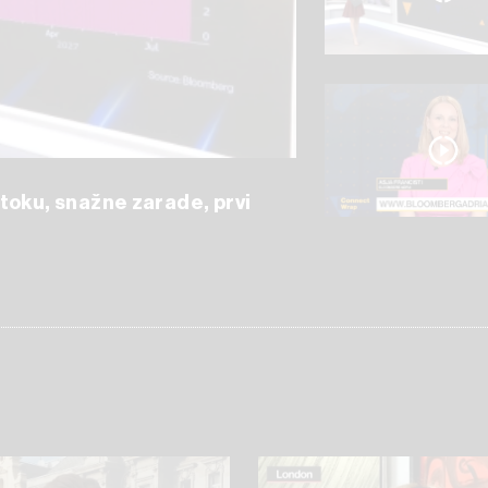
toku, snažne zarade, prvi