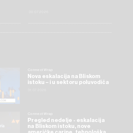
30.07.2026
Connect Wrap
Nova eskalacija na Bliskom
istoku – i u sektoru poluvodiča
31.07.2026
Connect Wrap
Pregled nedelje - eskalacija
na Bliskom istoku, nove
američke carine, tehnološka