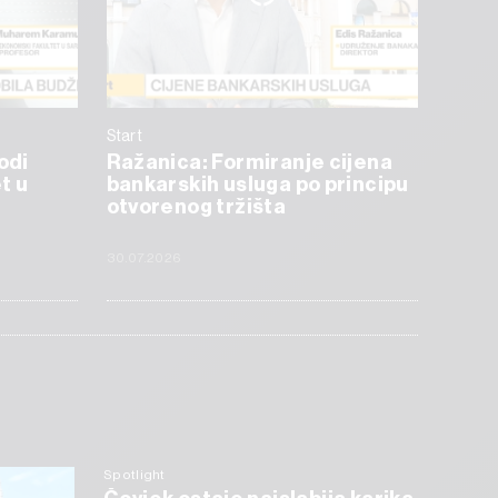
Start
odi
Ražanica: Formiranje cijena
t u
bankarskih usluga po principu
otvorenog tržišta
30.07.2026
Spotlight