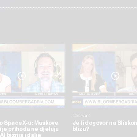
Connect
o SpaceX-u: Muskove
Je li dogovor na Blisko
ije prihoda ne djeluju
blizu?
AI biznis i dalje