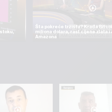
Šta pokreće tržišta? Krađa Bitco
istoku,
miliona dolara, rast cijene zlata i
Amazona