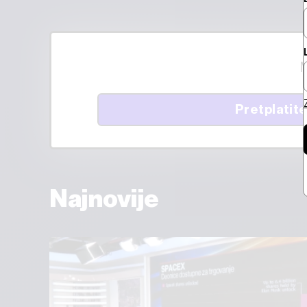
M
Pretplatite
Najnovije