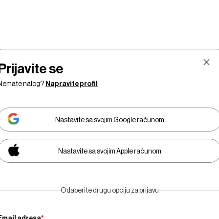
Prijavite se
Nemate nalog?
Napravite profil
Nastavite sa svojim Google računom
Nastavite sa svojim Apple računom
Tržišta
Prestiž
Tehnologija
Businessweek
E
Odaberite drugu opciju za prijavu
Adria
Email adresa
*