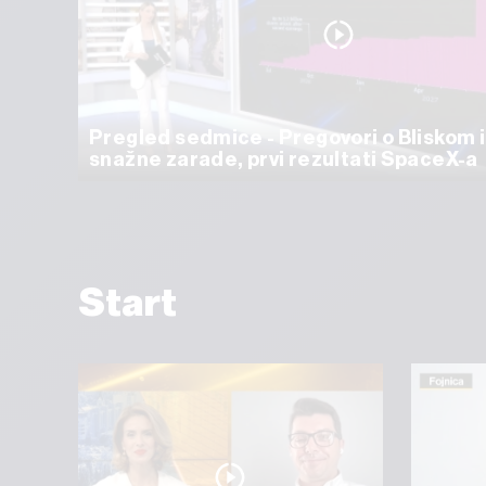
Pregled sedmice - Pregovori o Bliskom 
snažne zarade, prvi rezultati SpaceX-a
Start