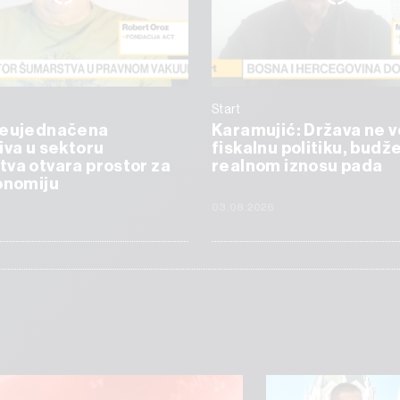
Start
Neujednačena
Karamujić: Država ne v
iva u sektoru
fiskalnu politiku, budže
va otvara prostor za
realnom iznosu pada
onomiju
6
03.08.2026