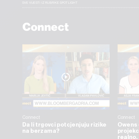
SVE VIJESTI IZ RUBRIKE SPOTLIGHT
Connect
Connect
Connect
Da li trgovci potcjenjuju rizike
Owens 
na berzama?
projekc
realno, 