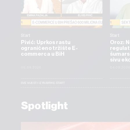
Start
Start
Pivić: Uprkos rastu
Oroz: 
ograničeno tržište E-
regulat
commerca u BiH
šumarst
sivu ek
05.08.2026
04.08.202
SVE VIJESTI IZ RUBRIKE START
Spotlight