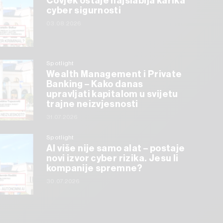
Čovjek ostaje najslabija karika
cyber sigurnosti
03.08.2026
Spotlight
Wealth Management i Private
Banking – Kako danas
upravljati kapitalom u svijetu
trajne neizvjesnosti
31.07.2026
Spotlight
AI više nije samo alat – postaje
novi izvor cyber rizika. Jesu li
kompanije spremne?
30.07.2026