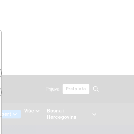
Prijava
Pretplata
Više
Bosna i
xpert
Hercegovina