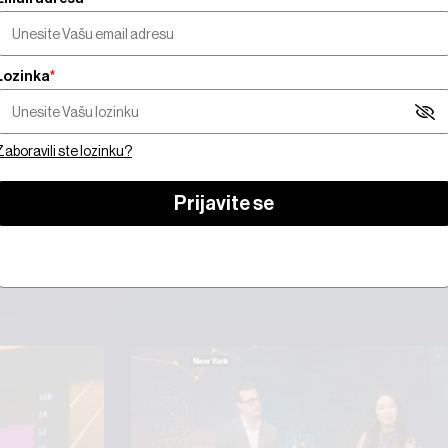
Lozinka
*
orate biti pretplatnik da biste gledali video sadrža
Zaboravili ste lozinku?
 se
Prijavite se