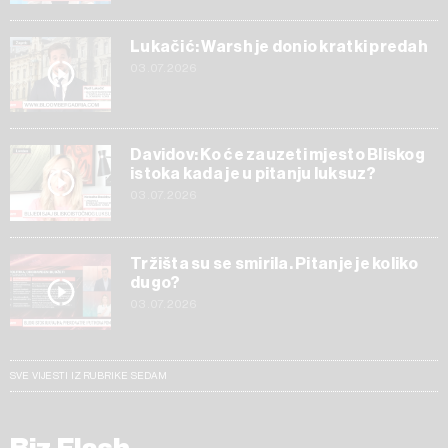
Lukačić: Warsh je donio kratki predah
03.07.2026
Davidov: Ko će zauzeti mjesto Bliskog
istoka kada je u pitanju luksuz?
03.07.2026
Tržišta su se smirila. Pitanje je koliko
dugo?
03.07.2026
SVE VIJESTI IZ RUBRIKE SEDAM