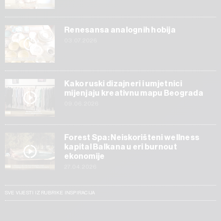
Renesansa analognih hobija
03.07.2026
Kako ruski dizajneri i umjetnici
mijenjaju kreativnu mapu Beograda
09.06.2026
Forest Spa: Neiskorišteni wellness
kapital Balkana u eri burnout
ekonomije
27.04.2026
SVE VIJESTI IZ RUBRIKE INSPIRACIJA