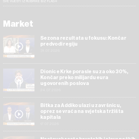
SVE VIJESTI IZ RUBRIKE BIZ FLASH
Market
Sezona rezultata u fokusu: Končar
predvodi regiju
31.07.2026
Dionice Krke porasle su za oko 30%,
Končar preko milijardu eura
ugovorenih poslova
24.07.2026
Bitka za Addiko ulazi u završnicu,
oprez se vraća na svjetska tržišta
kapitala
17.07.2026