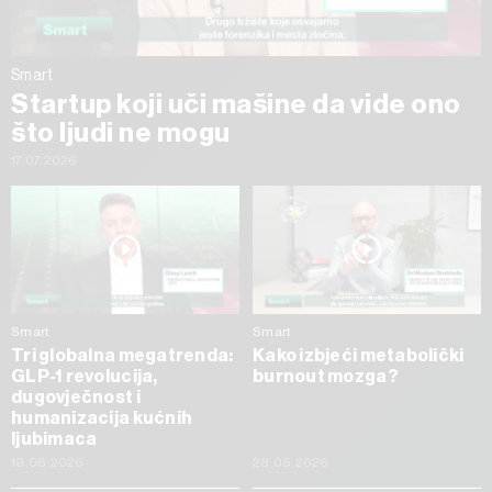
Smart
Startup koji uči mašine da vide ono
što ljudi ne mogu
17.07.2026
Smart
Smart
Tri globalna megatrenda:
Kako izbjeći metabolički
GLP-1 revolucija,
burnout mozga?
dugovječnost i
humanizacija kućnih
ljubimaca
19.06.2026
28.05.2026