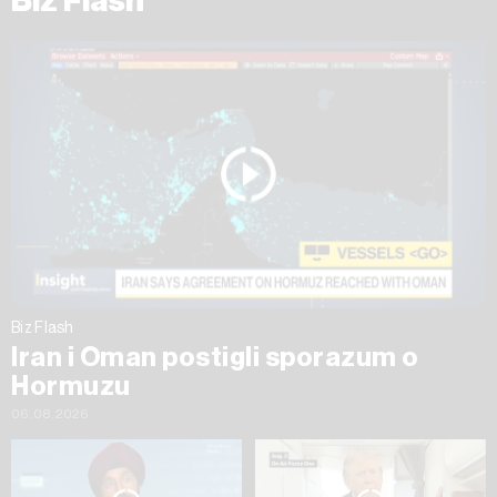
Biz Flash
Biz Flash
Iran i Oman postigli sporazum o
Hormuzu
06.08.2026