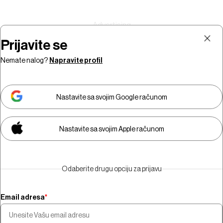
Prijavite se
Nemate nalog?
Napravite profil
Prijava
Pretplata
Nastavite sa svojim Google računom
Nastavite sa svojim Apple računom
Morate biti pretplatnik da biste
gledali video sadržaj.
Odaberite drugu opciju za prijavu
Pretplatite se
Email adresa
*