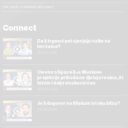
SVE VIJESTI IZ RUBRIKE SPOTLIGHT
Connect
Da li trgovci potcjenjuju rizike na
berzama?
06.08.2026
Owens o SpaceX-u: Muskove
projekcije prihoda ne djeluju realno, AI
biznis i dalje visokorizičan
05.08.2026
Je li dogovor na Bliskom istoku blizu?
04.08.2026