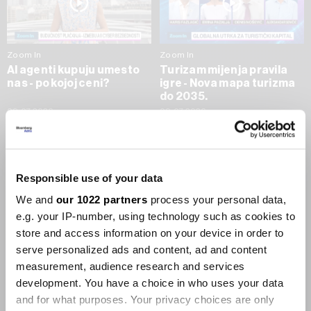
Zoom In
Zoom In
AI agenti kupuju umesto
Turizam mijenja pravila
nas - po kojoj ceni?
igre - Nova mapa turizma
do 2035.
09.07.2026
09.07.2026
SVE VIJESTI IZ RUBRIKE ZOOM IN
Responsible use of your data
Businessweek Adria
We and
our 1022 partners
process your personal data,
e.g. your IP-number, using technology such as cookies to
Korisnici GLP-1 lijekova mršave,
store and access information on your device in order to
ekonomija se deblja
serve personalized ads and content, ad and content
29.01.2026
measurement, audience research and services
development. You have a choice in who uses your data
and for what purposes. Your privacy choices are only
Visok trošak selidbe kompanija iz Kine