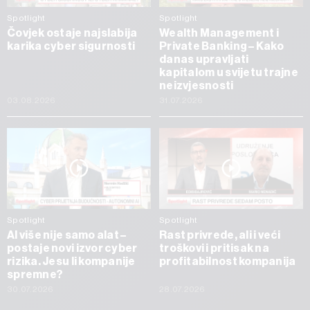
Spotlight
Spotlight
Čovjek ostaje najslabija
Wealth Management i
karika cyber sigurnosti
Private Banking – Kako
danas upravljati
kapitalom u svijetu trajne
neizvjesnosti
03.08.2026
31.07.2026
Spotlight
Spotlight
AI više nije samo alat –
Rast privrede, ali i veći
postaje novi izvor cyber
troškovi i pritisak na
rizika. Jesu li kompanije
profitabilnost kompanija
spremne?
30.07.2026
28.07.2026