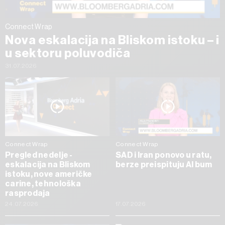
Connect Wrap
Nova eskalacija na Bliskom istoku – i
u sektoru poluvodiča
31.07.2026
Connect Wrap
Connect Wrap
Pregled nedelje -
SAD i Iran ponovo u ratu,
eskalacija na Bliskom
berze preispituju AI bum
istoku, nove američke
carine, tehnološka
rasprodaja
24.07.2026
17.07.2026