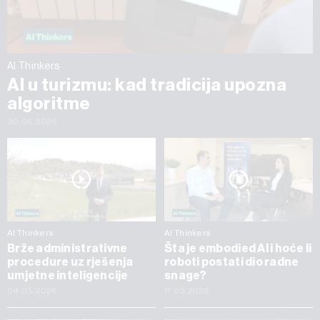
AI Thinkers
AI u turizmu: kad tradicija upozna
algoritme
30.06.2026
AI Thinkers
AI Thinkers
Brže administrativne
Šta je embodied AI i hoće li
procedure uz rješenja
roboti postati dio radne
umjetne inteligencije
snage?
04.05.2026
17.03.2026