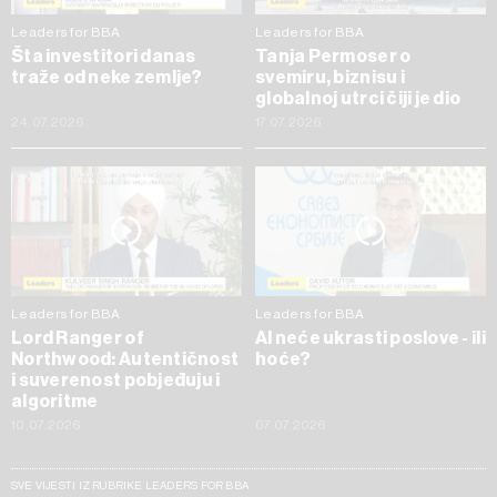
Leaders for BBA
Leaders for BBA
Šta investitori danas
Tanja Permoser o
traže od neke zemlje?
svemiru, biznisu i
globalnoj utrci čiji je dio
24.07.2026
17.07.2026
Leaders for BBA
Leaders for BBA
Lord Ranger of
AI neće ukrasti poslove - ili
Northwood: Autentičnost
hoće?
i suverenost pobjeđuju i
algoritme
10.07.2026
07.07.2026
SVE VIJESTI IZ RUBRIKE LEADERS FOR BBA