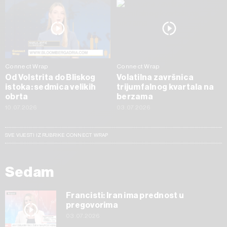
Connect Wrap
Connect Wrap
Od Volstrita do Bliskog
Volatilna završnica
istoka: sedmica velikih
trijumfalnog kvartala na
obrta
berzama
10.07.2026
03.07.2026
SVE VIJESTI IZ RUBRIKE CONNECT WRAP
Sedam
Francisti: Iran ima prednost u
pregovorima
03.07.2026