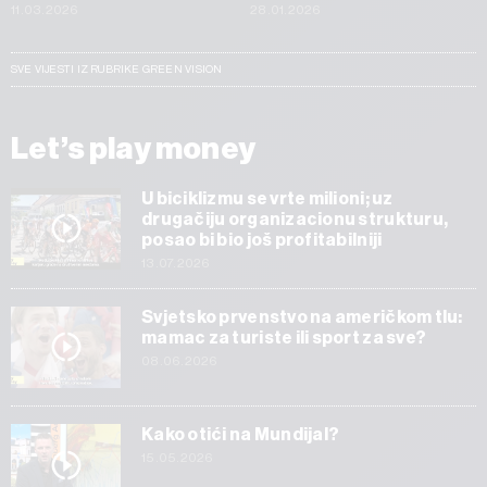
11.03.2026
28.01.2026
SVE VIJESTI IZ RUBRIKE GREEN VISION
Let’s play money
U biciklizmu se vrte milioni; uz
drugačiju organizacionu strukturu,
posao bi bio još profitabilniji
13.07.2026
Svjetsko prvenstvo na američkom tlu:
mamac za turiste ili sport za sve?
08.06.2026
Kako otići na Mundijal?
15.05.2026