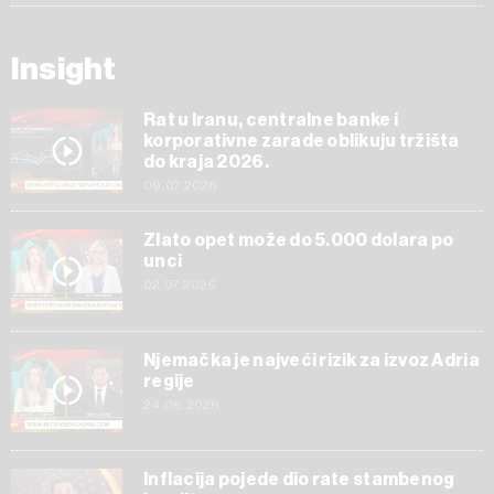
Insight
Rat u Iranu, centralne banke i
korporativne zarade oblikuju tržišta
do kraja 2026.
09.07.2026
Zlato opet može do 5.000 dolara po
unci
02.07.2026
Njemačka je najveći rizik za izvoz Adria
regije
24.06.2026
Inflacija pojede dio rate stambenog