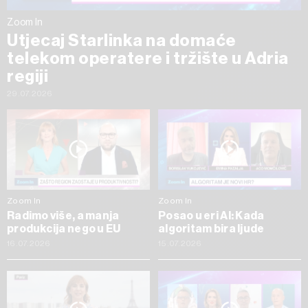
Zoom In
Utjecaj Starlinka na domaće
telekom operatere i tržište u Adria
regiji
29.07.2026
Zoom In
Zoom In
Radimo više, a manja
Posao u eri AI: Kada
produkcija nego u EU
algoritam bira ljude
16.07.2026
15.07.2026