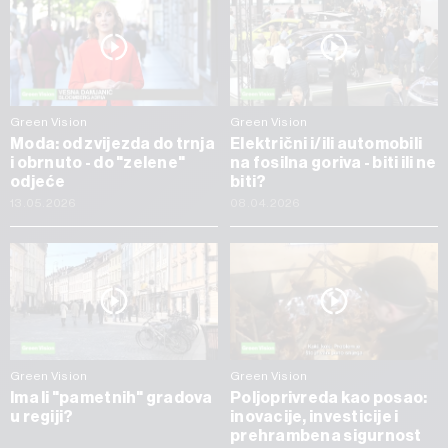
Green Vision
Green Vision
Moda: od zvijezda do trnja
Električni i/ili automobili
i obrnuto - do "zelene"
na fosilna goriva - biti ili ne
odjeće
biti?
13.05.2026
08.04.2026
Green Vision
Green Vision
Ima li "pametnih" gradova
Poljoprivreda kao posao:
u regiji?
inovacije, investicije i
prehrambena sigurnost