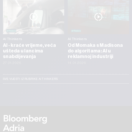
AI Thinkers
AI Thinkers
AI - kraće vrijeme, veća
Od Momaka s Madisona
ušteda u lancima
do algoritama: AI u
snabdijevanja
reklamnoj industriji
27.01.2026
14.01.2026
SVE VIJESTI IZ RUBRIKE AI THINKERS