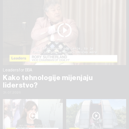
ažurirati klikom na „Prikaži detalje“. Privolu možete u bilo
kojem trenutku povući bez negativnih posljedica.
Leaders for BBA
Kako tehnologije mijenjaju
liderstvo?
31.07.2026