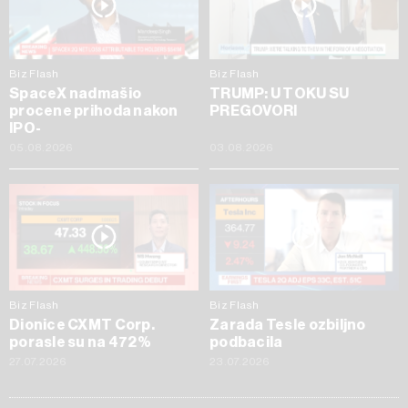
Biz Flash
Biz Flash
SpaceX nadmašio
TRUMP: U TOKU SU
procene prihoda nakon
PREGOVORI
IPO-
05.08.2026
03.08.2026
Biz Flash
Biz Flash
Dionice CXMT Corp.
Zarada Tesle ozbiljno
porasle su na 472%
podbacila
27.07.2026
23.07.2026