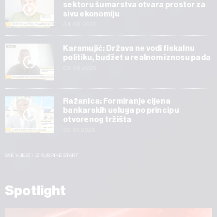
sektoru šumarstva otvara prostor za
sivu ekonomiju
04.08.2026
Karamujić: Država ne vodi fiskalnu
politiku, budžet u realnom iznosu pada
03.08.2026
Ražanica: Formiranje cijena
bankarskih usluga po principu
otvorenog tržišta
30.07.2026
SVE VIJESTI IZ RUBRIKE START
Spotlight