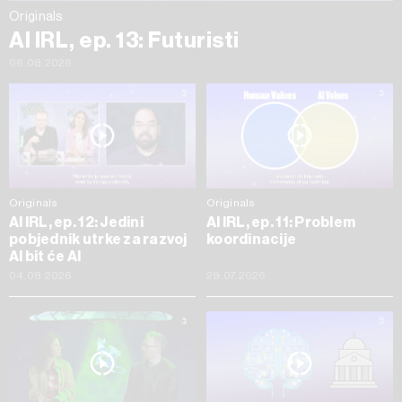
Originals
AI IRL, ep. 13: Futuristi
06.08.2026
Originals
Originals
AI IRL, ep. 12: Jedini
AI IRL, ep. 11: Problem
pobjednik utrke za razvoj
koordinacije
AI bit će AI
04.08.2026
29.07.2026