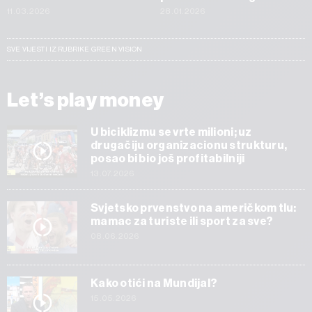
11.03.2026
28.01.2026
SVE VIJESTI IZ RUBRIKE GREEN VISION
Let’s play money
U biciklizmu se vrte milioni; uz
drugačiju organizacionu strukturu,
posao bi bio još profitabilniji
13.07.2026
Svjetsko prvenstvo na američkom tlu:
mamac za turiste ili sport za sve?
08.06.2026
Kako otići na Mundijal?
15.05.2026