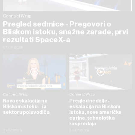
Connect Wrap
Pregled sedmice - Pregovori o
Bliskom istoku, snažne zarade, prvi
rezultati SpaceX-a
07.08.2026
Connect Wrap
Connect Wrap
Nova eskalacija na
Pregled nedelje -
Bliskom istoku – i u
eskalacija na Bliskom
sektoru poluvodiča
istoku, nove američke
carine, tehnološka
rasprodaja
31.07.2026
24.07.2026