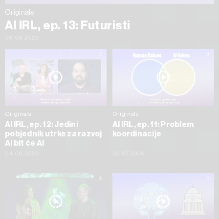
Originals
AI IRL, ep. 13: Futuristi
06.08.2026
Originals
Originals
AI IRL, ep. 12: Jedini
AI IRL, ep. 11: Problem
pobjednik utrke za razvoj
koordinacije
AI bit će AI
04.08.2026
29.07.2026