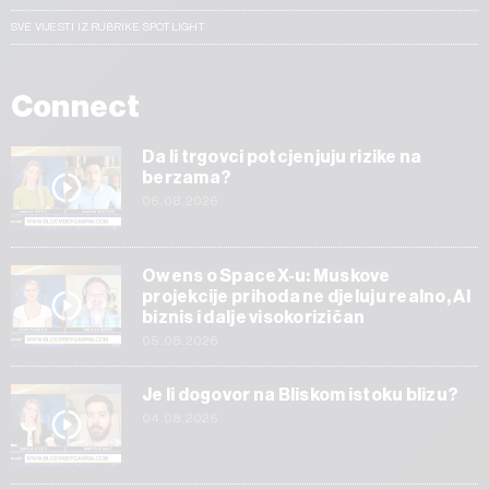
SVE VIJESTI IZ RUBRIKE SPOTLIGHT
Connect
Da li trgovci potcjenjuju rizike na
berzama?
06.08.2026
Owens o SpaceX-u: Muskove
projekcije prihoda ne djeluju realno, AI
biznis i dalje visokorizičan
05.08.2026
Je li dogovor na Bliskom istoku blizu?
04.08.2026