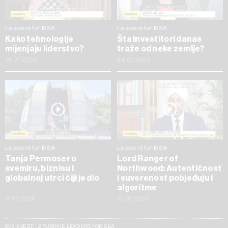
Leaders for BBA
Leaders for BBA
Kako tehnologije
Šta investitori danas
mijenjaju liderstvo?
traže od neke zemlje?
31.07.2026
24.07.2026
Leaders for BBA
Leaders for BBA
Tanja Permoser o
Lord Ranger of
svemiru, biznisu i
Northwood: Autentičnost
globalnoj utrci čiji je dio
i suverenost pobjeđuju i
algoritme
17.07.2026
10.07.2026
SVE VIJESTI IZ RUBRIKE LEADERS FOR BBA