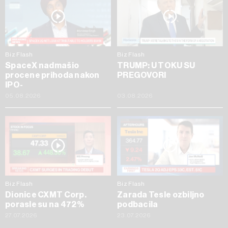
Biz Flash
Biz Flash
SpaceX nadmašio
TRUMP: U TOKU SU
procene prihoda nakon
PREGOVORI
IPO-
05.08.2026
03.08.2026
Biz Flash
Biz Flash
Dionice CXMT Corp.
Zarada Tesle ozbiljno
porasle su na 472%
podbacila
27.07.2026
23.07.2026