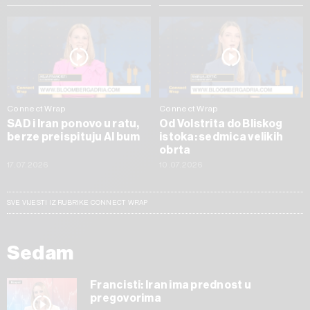
Connect Wrap
Connect Wrap
SAD i Iran ponovo u ratu,
Od Volstrita do Bliskog
berze preispituju AI bum
istoka: sedmica velikih
obrta
17.07.2026
10.07.2026
SVE VIJESTI IZ RUBRIKE CONNECT WRAP
Sedam
Francisti: Iran ima prednost u
pregovorima