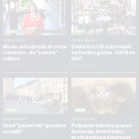
Green Vision
Green Vision
Moda: od zvijezda do trnja
Električni i/ili automobili
i obrnuto - do "zelene"
na fosilna goriva - biti ili ne
odjeće
biti?
13.05.2026
08.04.2026
Green Vision
Green Vision
Ima li "pametnih" gradova
Poljoprivreda kao posao:
u regiji?
inovacije, investicije i
prehrambena sigurnost