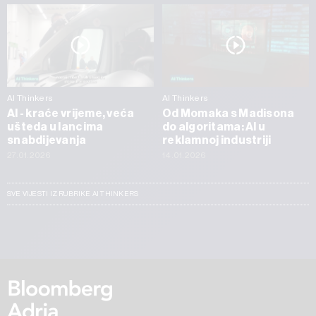
AI Thinkers
AI Thinkers
AI - kraće vrijeme, veća
Od Momaka s Madisona
ušteda u lancima
do algoritama: AI u
snabdijevanja
reklamnoj industriji
27.01.2026
14.01.2026
SVE VIJESTI IZ RUBRIKE AI THINKERS