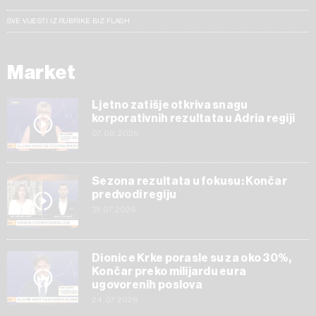
SVE VIJESTI IZ RUBRIKE BIZ FLASH
Market
Ljetno zatišje otkriva snagu
korporativnih rezultata u Adria regiji
07.08.2026
Sezona rezultata u fokusu: Končar
predvodi regiju
31.07.2026
Dionice Krke porasle su za oko 30%,
Končar preko milijardu eura
ugovorenih poslova
24.07.2026