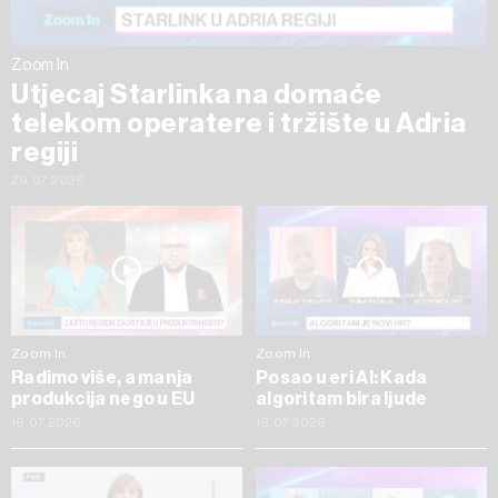
Zoom In
Utjecaj Starlinka na domaće
telekom operatere i tržište u Adria
regiji
29.07.2026
Zoom In
Zoom In
Radimo više, a manja
Posao u eri AI: Kada
produkcija nego u EU
algoritam bira ljude
16.07.2026
15.07.2026