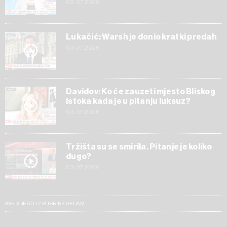
03.07.2026
Lukačić: Warsh je donio kratki predah
03.07.2026
Davidov: Ko će zauzeti mjesto Bliskog
istoka kada je u pitanju luksuz?
03.07.2026
Tržišta su se smirila. Pitanje je koliko
dugo?
03.07.2026
SVE VIJESTI IZ RUBRIKE SEDAM