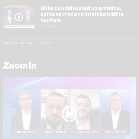
Bitka za Addiko ulazi u završnicu,
oprez se vraća na svjetska tržišta
kapitala
17.07.2026
SVE VIJESTI IZ RUBRIKE MARKET
Zoom In