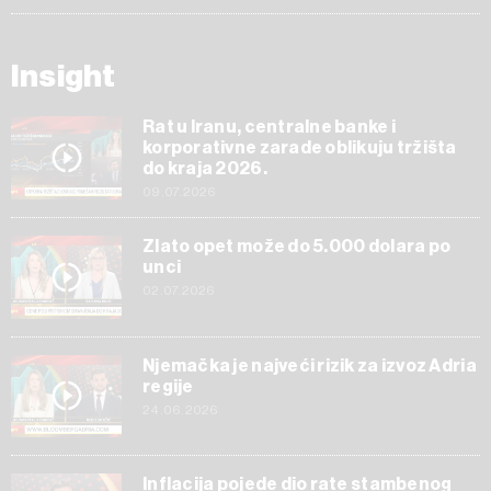
Insight
Rat u Iranu, centralne banke i
korporativne zarade oblikuju tržišta
do kraja 2026.
09.07.2026
Zlato opet može do 5.000 dolara po
unci
02.07.2026
Njemačka je najveći rizik za izvoz Adria
regije
24.06.2026
Inflacija pojede dio rate stambenog