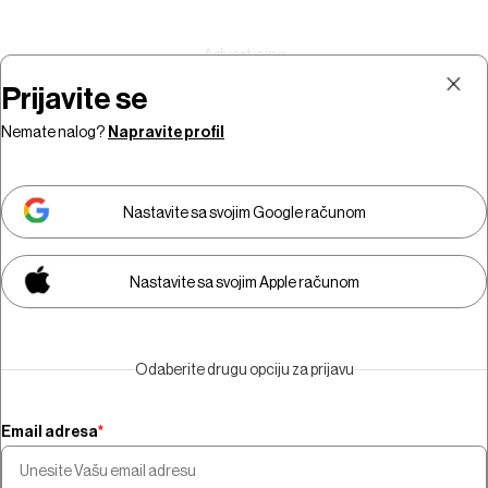
Prijavite se
Nemate nalog?
Napravite profil
Prijava
Pretplata
Nastavite sa svojim Google računom
Nastavite sa svojim Apple računom
Morate biti pretplatnik da biste
gledali video sadržaj.
Odaberite drugu opciju za prijavu
Pretplatite se
Email adresa
*