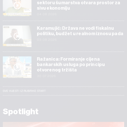
sektoru šumarstva otvara prostor za
sivu ekonomiju
04.08.2026
Karamujić: Država ne vodi fiskalnu
politiku, budžet u realnom iznosu pada
03.08.2026
Ražanica: Formiranje cijena
bankarskih usluga po principu
otvorenog tržišta
30.07.2026
SVE VIJESTI IZ RUBRIKE START
Spotlight