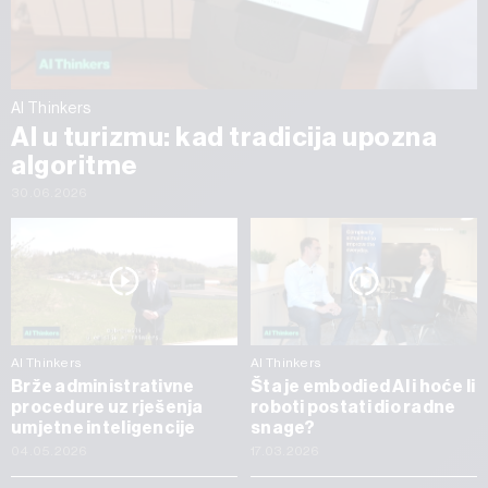
AI Thinkers
AI u turizmu: kad tradicija upozna
algoritme
30.06.2026
AI Thinkers
AI Thinkers
Brže administrativne
Šta je embodied AI i hoće li
procedure uz rješenja
roboti postati dio radne
umjetne inteligencije
snage?
04.05.2026
17.03.2026