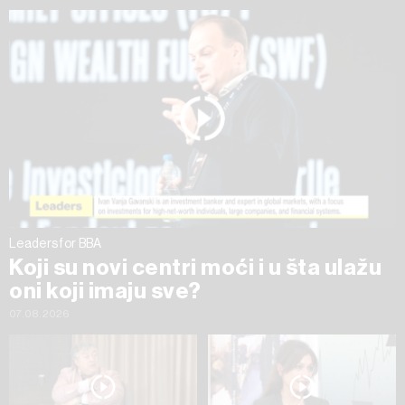
ažurirati klikom na „Prikaži detalje“. Privolu možete u bilo
kojem trenutku povući bez negativnih posljedica.
Leaders for BBA
Koji su novi centri moći i u šta ulažu
oni koji imaju sve?
07.08.2026