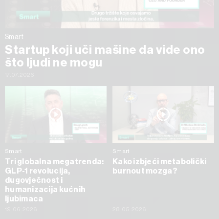
Smart
Startup koji uči mašine da vide ono
što ljudi ne mogu
17.07.2026
Smart
Smart
Tri globalna megatrenda:
Kako izbjeći metabolički
GLP-1 revolucija,
burnout mozga?
dugovječnost i
humanizacija kućnih
ljubimaca
19.06.2026
28.05.2026