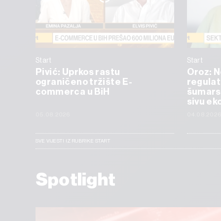
Start
Start
Pivić: Uprkos rastu
Oroz: 
ograničeno tržište E-
regulat
commerca u BiH
šumarst
sivu ek
05.08.2026
04.08.202
SVE VIJESTI IZ RUBRIKE START
Spotlight