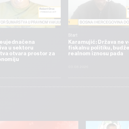
Start
Neujednačena
Karamujić: Država ne v
iva u sektoru
fiskalnu politiku, budže
va otvara prostor za
realnom iznosu pada
onomiju
6
03.08.2026