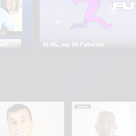
ama?
AI IRL, ep. 13: Futuristi