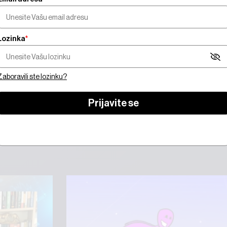
Lozinka
*
orate biti pretplatnik da biste gledali video sadrža
Zaboravili ste lozinku?
 se
Prijavite se