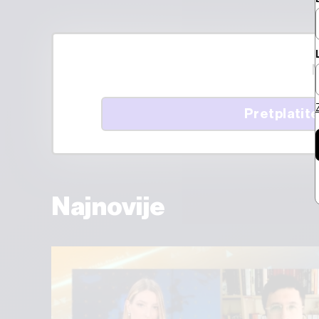
M
Pretplatite
Najnovije