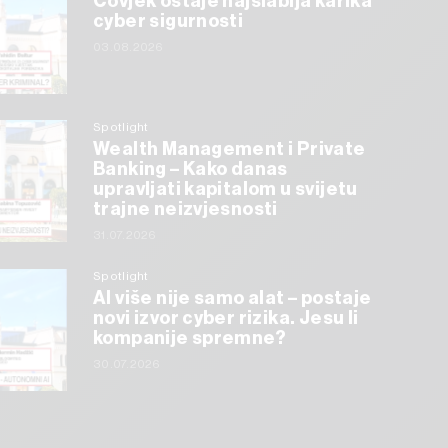
Čovjek ostaje najslabija karika
cyber sigurnosti
03.08.2026
Spotlight
Wealth Management i Private
Banking – Kako danas
upravljati kapitalom u svijetu
trajne neizvjesnosti
31.07.2026
Spotlight
AI više nije samo alat – postaje
novi izvor cyber rizika. Jesu li
kompanije spremne?
30.07.2026