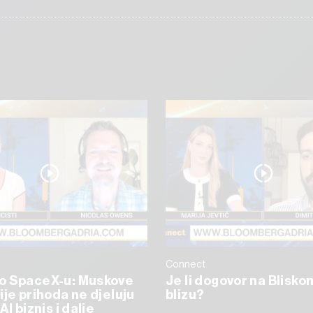
Connect
o SpaceX-u: Muskove
Je li dogovor na Blisko
ije prihoda ne djeluju
blizu?
AI biznis i dalje