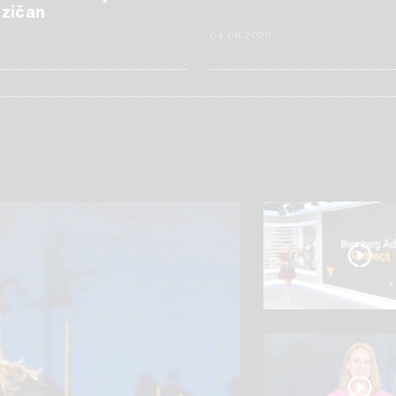
izičan
6
04.08.2026