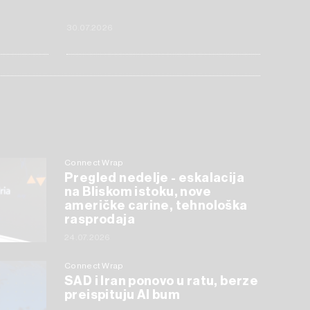
30.07.2026
Connect Wrap
Pregled nedelje - eskalacija
na Bliskom istoku, nove
američke carine, tehnološka
rasprodaja
24.07.2026
Connect Wrap
SAD i Iran ponovo u ratu, berze
preispituju AI bum