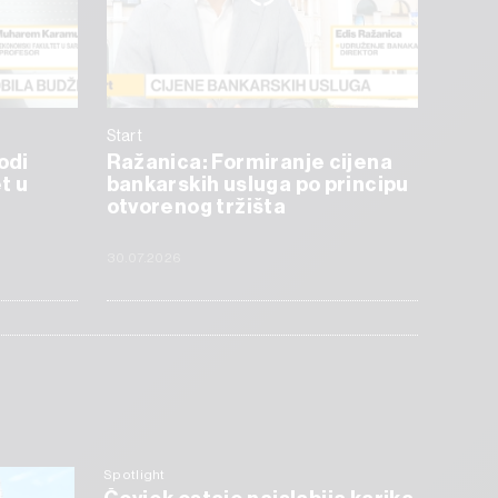
Start
odi
Ražanica: Formiranje cijena
t u
bankarskih usluga po principu
otvorenog tržišta
30.07.2026
Spotlight