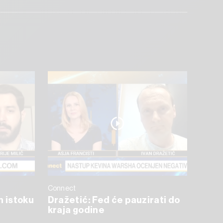
Connect
m istoku
Dražetić: Fed će pauzirati do
kraja godine