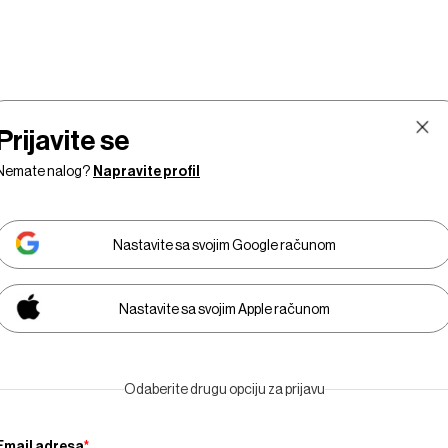
Prijavite se
Nemate nalog?
Napravite profil
Nastavite sa svojim Google računom
Nastavite sa svojim Apple računom
Tržišta
Prestiž
Tehnologija
Businessweek
E
Odaberite drugu opciju za prijavu
Adria
Email adresa
*