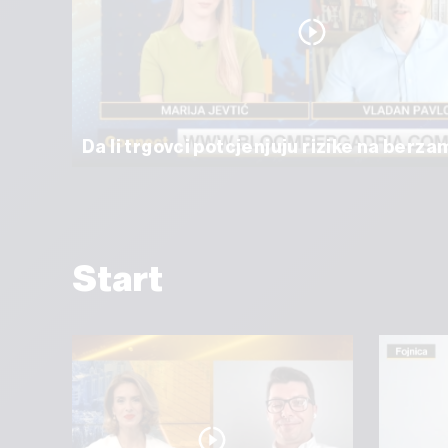
Da li trgovci potcjenjuju rizike na berz
Start