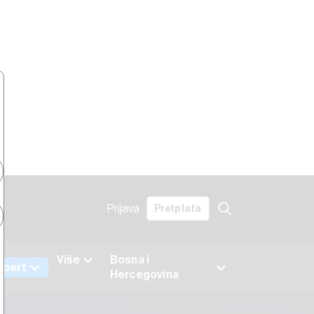
Prijava
Pretplata
Više
Bosna i
xpert
Hercegovina