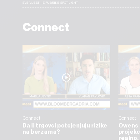
SVE VIJESTI IZ RUBRIKE SPOTLIGHT
Connect
Connect
Connect
Da li trgovci potcjenjuju rizike
Owens 
na berzama?
projekc
realno, 