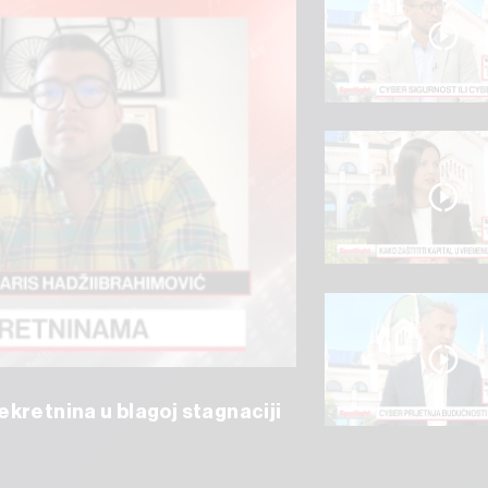
kretnina u blagoj stagnaciji