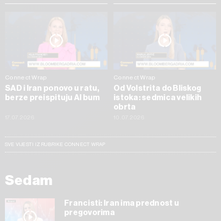
Connect Wrap
Connect Wrap
SAD i Iran ponovo u ratu,
Od Volstrita do Bliskog
berze preispituju AI bum
istoka: sedmica velikih
obrta
17.07.2026
10.07.2026
SVE VIJESTI IZ RUBRIKE CONNECT WRAP
Sedam
Francisti: Iran ima prednost u
pregovorima