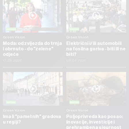
Green Vision
Green Vision
Moda: od zvijezda do trnja
Električni i/ili automobili
i obrnuto - do "zelene"
na fosilna goriva - biti ili ne
odjeće
biti?
13.05.2026
08.04.2026
Green Vision
Green Vision
Ima li "pametnih" gradova
Poljoprivreda kao posao:
u regiji?
inovacije, investicije i
prehrambena sigurnost