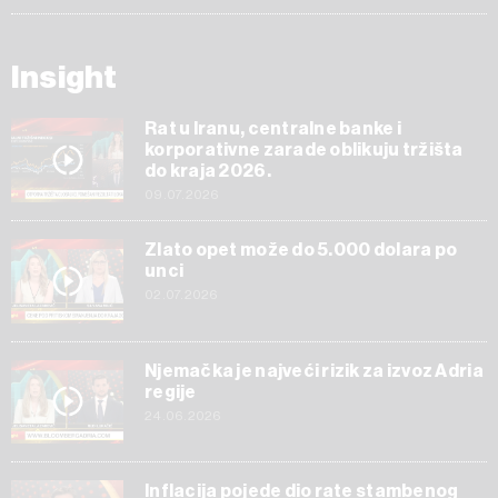
Insight
Rat u Iranu, centralne banke i
korporativne zarade oblikuju tržišta
do kraja 2026.
09.07.2026
Zlato opet može do 5.000 dolara po
unci
02.07.2026
Njemačka je najveći rizik za izvoz Adria
regije
24.06.2026
Inflacija pojede dio rate stambenog