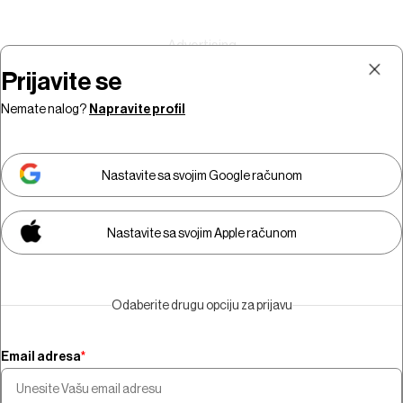
Prijavite se
Nemate nalog?
Napravite profil
Prijava
Pretplata
Nastavite sa svojim Google računom
Nastavite sa svojim Apple računom
Morate biti pretplatnik da biste
gledali video sadržaj.
Odaberite drugu opciju za prijavu
Pretplatite se
Email adresa
*