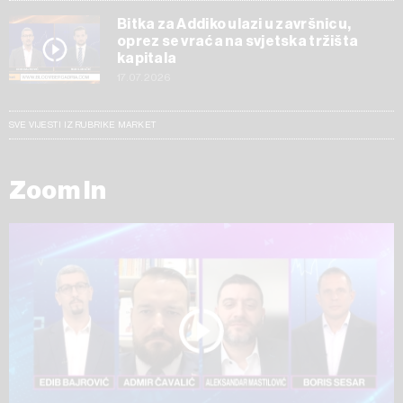
Bitka za Addiko ulazi u završnicu,
oprez se vraća na svjetska tržišta
kapitala
17.07.2026
SVE VIJESTI IZ RUBRIKE MARKET
Zoom In