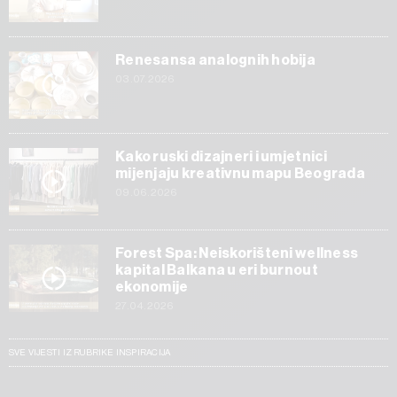
Renesansa analognih hobija
03.07.2026
Kako ruski dizajneri i umjetnici
mijenjaju kreativnu mapu Beograda
09.06.2026
Forest Spa: Neiskorišteni wellness
kapital Balkana u eri burnout
ekonomije
27.04.2026
SVE VIJESTI IZ RUBRIKE INSPIRACIJA