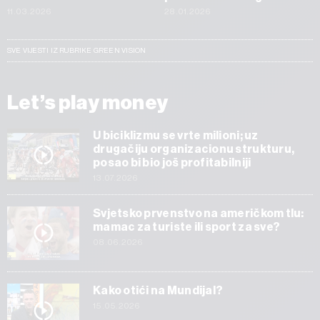
11.03.2026
28.01.2026
SVE VIJESTI IZ RUBRIKE GREEN VISION
Let’s play money
U biciklizmu se vrte milioni; uz
drugačiju organizacionu strukturu,
posao bi bio još profitabilniji
13.07.2026
Svjetsko prvenstvo na američkom tlu:
mamac za turiste ili sport za sve?
08.06.2026
Kako otići na Mundijal?
15.05.2026