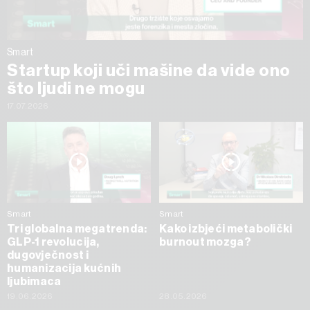
Smart
Startup koji uči mašine da vide ono
što ljudi ne mogu
17.07.2026
Smart
Smart
Tri globalna megatrenda:
Kako izbjeći metabolički
GLP-1 revolucija,
burnout mozga?
dugovječnost i
humanizacija kućnih
ljubimaca
19.06.2026
28.05.2026