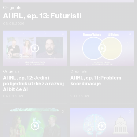
Originals
AI IRL, ep. 13: Futuristi
06.08.2026
Originals
Originals
AI IRL, ep. 12: Jedini
AI IRL, ep. 11: Problem
pobjednik utrke za razvoj
koordinacije
AI bit će AI
04.08.2026
29.07.2026