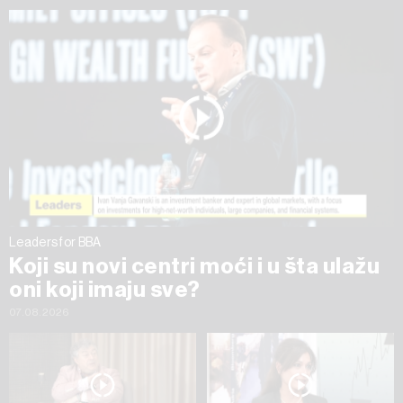
ažurirati klikom na „Prikaži detalje“. Privolu možete u bilo
kojem trenutku povući bez negativnih posljedica.
Leaders for BBA
Koji su novi centri moći i u šta ulažu
oni koji imaju sve?
07.08.2026