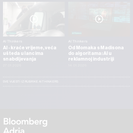
AI Thinkers
AI Thinkers
AI - kraće vrijeme, veća
Od Momaka s Madisona
ušteda u lancima
do algoritama: AI u
snabdijevanja
reklamnoj industriji
27.01.2026
14.01.2026
SVE VIJESTI IZ RUBRIKE AI THINKERS