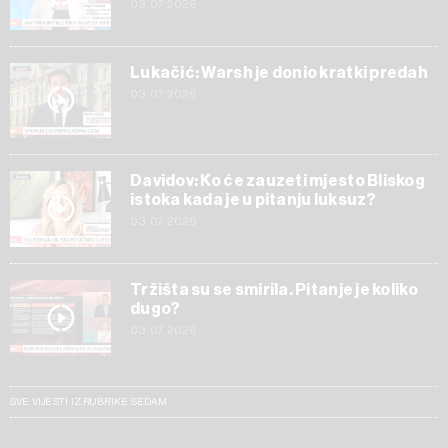
03.07.2026
Lukačić: Warsh je donio kratki predah
03.07.2026
Davidov: Ko će zauzeti mjesto Bliskog
istoka kada je u pitanju luksuz?
03.07.2026
Tržišta su se smirila. Pitanje je koliko
dugo?
03.07.2026
SVE VIJESTI IZ RUBRIKE SEDAM