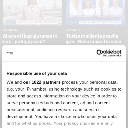
Zoom In
Zoom In
AI agenti kupuju umesto
Turizam mijenja pravila
nas - po kojoj ceni?
igre - Nova mapa turizma
do 2035.
09.07.2026
09.07.2026
SVE VIJESTI IZ RUBRIKE ZOOM IN
Responsible use of your data
We and
our 1022 partners
process your personal data,
Businessweek Adria
e.g. your IP-number, using technology such as cookies to
store and access information on your device in order to
Korisnici GLP-1 lijekova mršave,
serve personalized ads and content, ad and content
ekonomija se deblja
measurement, audience research and services
29.01.2026
development. You have a choice in who uses your data
and for what purposes. Your privacy choices are only