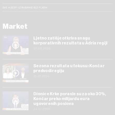
SVE VIJESTI IZ RUBRIKE BIZ FLASH
Market
Ljetno zatišje otkriva snagu
korporativnih rezultata u Adria regiji
07.08.2026
Sezona rezultata u fokusu: Končar
predvodi regiju
31.07.2026
Dionice Krke porasle su za oko 30%,
Končar preko milijardu eura
ugovorenih poslova
24.07.2026