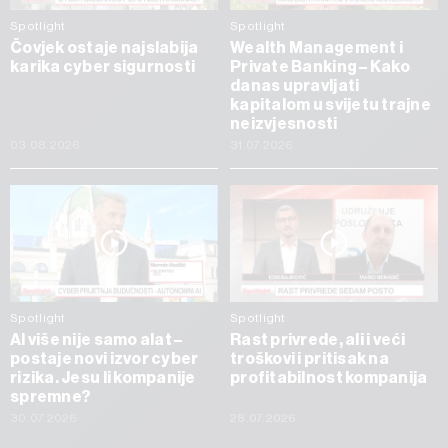
Spotlight
Spotlight
Čovjek ostaje najslabija
Wealth Management i
karika cyber sigurnosti
Private Banking – Kako
danas upravljati
kapitalom u svijetu trajne
neizvjesnosti
03.08.2026
31.07.2026
Spotlight
Spotlight
AI više nije samo alat –
Rast privrede, ali i veći
postaje novi izvor cyber
troškovi i pritisak na
rizika. Jesu li kompanije
profitabilnost kompanija
spremne?
30.07.2026
28.07.2026