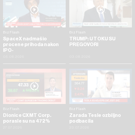
Biz Flash
Biz Flash
SpaceX nadmašio
TRUMP: U TOKU SU
procene prihoda nakon
PREGOVORI
IPO-
05.08.2026
03.08.2026
Biz Flash
Biz Flash
Dionice CXMT Corp.
Zarada Tesle ozbiljno
porasle su na 472%
podbacila
27.07.2026
23.07.2026