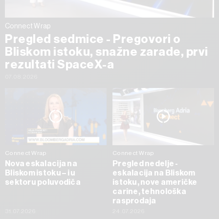
Connect Wrap
Pregled sedmice - Pregovori o
Bliskom istoku, snažne zarade, prvi
rezultati SpaceX-a
07.08.2026
Connect Wrap
Connect Wrap
Nova eskalacija na
Pregled nedelje -
Bliskom istoku – i u
eskalacija na Bliskom
sektoru poluvodiča
istoku, nove američke
carine, tehnološka
rasprodaja
31.07.2026
24.07.2026