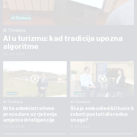
AI Thinkers
AI u turizmu: kad tradicija upozna
algoritme
30.06.2026
AI Thinkers
AI Thinkers
Brže administrativne
Šta je embodied AI i hoće li
procedure uz rješenja
roboti postati dio radne
umjetne inteligencije
snage?
04.05.2026
17.03.2026