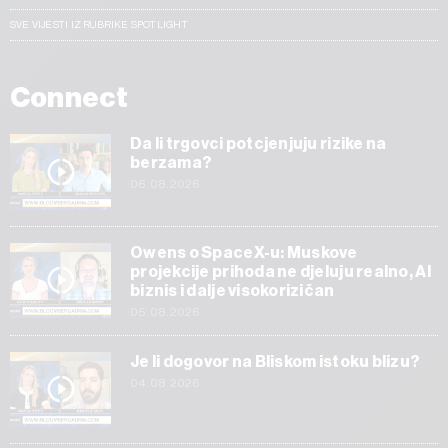
SVE VIJESTI IZ RUBRIKE SPOTLIGHT
Connect
Da li trgovci potcjenjuju rizike na
berzama?
06.08.2026
Owens o SpaceX-u: Muskove
projekcije prihoda ne djeluju realno, AI
biznis i dalje visokorizičan
05.08.2026
Je li dogovor na Bliskom istoku blizu?
04.08.2026