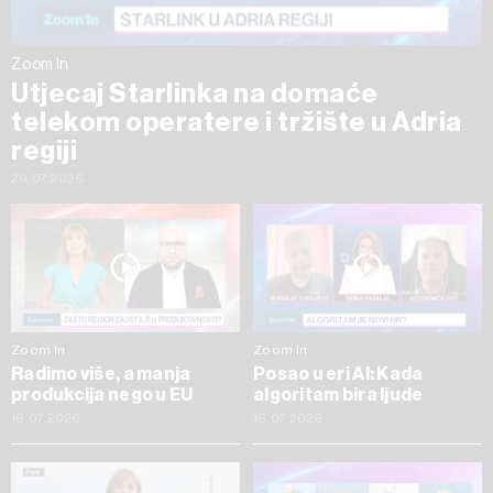
Zoom In
Utjecaj Starlinka na domaće
telekom operatere i tržište u Adria
regiji
29.07.2026
Zoom In
Zoom In
Radimo više, a manja
Posao u eri AI: Kada
produkcija nego u EU
algoritam bira ljude
16.07.2026
15.07.2026