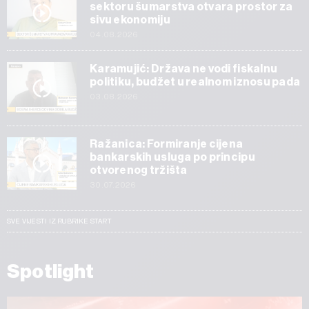
sektoru šumarstva otvara prostor za
sivu ekonomiju
04.08.2026
Karamujić: Država ne vodi fiskalnu
politiku, budžet u realnom iznosu pada
03.08.2026
Ražanica: Formiranje cijena
bankarskih usluga po principu
otvorenog tržišta
30.07.2026
SVE VIJESTI IZ RUBRIKE START
Spotlight