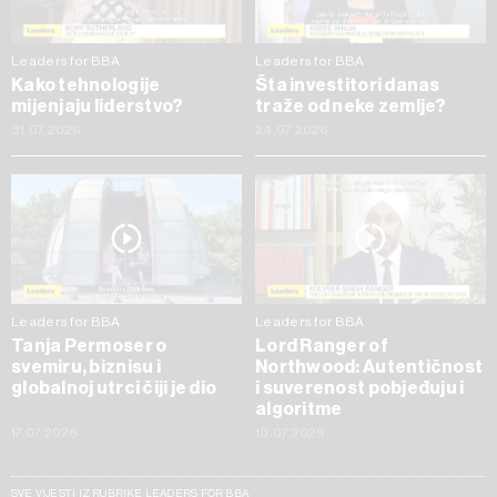
Leaders for BBA
Leaders for BBA
Kako tehnologije
Šta investitori danas
mijenjaju liderstvo?
traže od neke zemlje?
31.07.2026
24.07.2026
Leaders for BBA
Leaders for BBA
Tanja Permoser o
Lord Ranger of
svemiru, biznisu i
Northwood: Autentičnost
globalnoj utrci čiji je dio
i suverenost pobjeđuju i
algoritme
17.07.2026
10.07.2026
SVE VIJESTI IZ RUBRIKE LEADERS FOR BBA