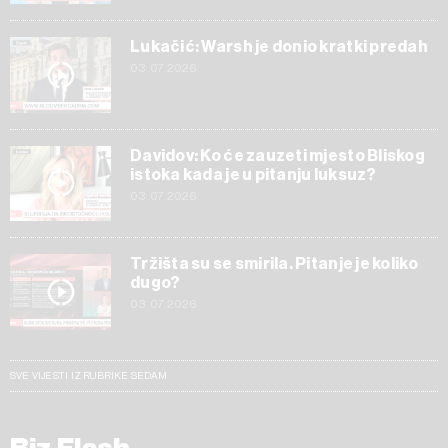
Lukačić: Warsh je donio kratki predah
03.07.2026
Davidov: Ko će zauzeti mjesto Bliskog
istoka kada je u pitanju luksuz?
03.07.2026
Tržišta su se smirila. Pitanje je koliko
dugo?
03.07.2026
SVE VIJESTI IZ RUBRIKE SEDAM