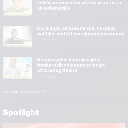
sektoru šumarstva otvara prostor za
sivu ekonomiju
04.08.2026
Karamujić: Država ne vodi fiskalnu
politiku, budžet u realnom iznosu pada
03.08.2026
Ražanica: Formiranje cijena
bankarskih usluga po principu
otvorenog tržišta
30.07.2026
SVE VIJESTI IZ RUBRIKE START
Spotlight