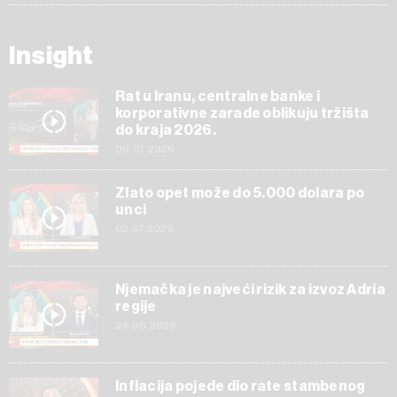
Insight
Rat u Iranu, centralne banke i
korporativne zarade oblikuju tržišta
do kraja 2026.
09.07.2026
Zlato opet može do 5.000 dolara po
unci
02.07.2026
Njemačka je najveći rizik za izvoz Adria
regije
24.06.2026
Inflacija pojede dio rate stambenog