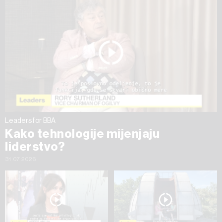
ažurirati klikom na „Prikaži detalje“. Privolu možete u bilo
kojem trenutku povući bez negativnih posljedica.
Leaders for BBA
Kako tehnologije mijenjaju
liderstvo?
31.07.2026