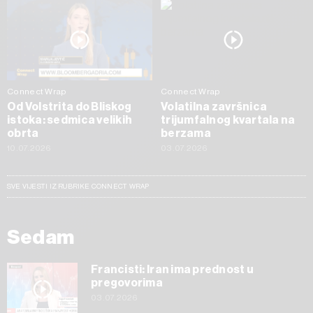
Connect Wrap
Connect Wrap
Od Volstrita do Bliskog
Volatilna završnica
istoka: sedmica velikih
trijumfalnog kvartala na
obrta
berzama
10.07.2026
03.07.2026
SVE VIJESTI IZ RUBRIKE CONNECT WRAP
Sedam
Francisti: Iran ima prednost u
pregovorima
03.07.2026