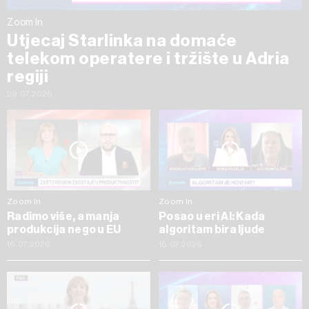
Zoom In
Utjecaj Starlinka na domaće
telekom operatere i tržište u Adria
regiji
29.07.2026
Zoom In
Zoom In
Radimo više, a manja
Posao u eri AI: Kada
produkcija nego u EU
algoritam bira ljude
16.07.2026
15.07.2026