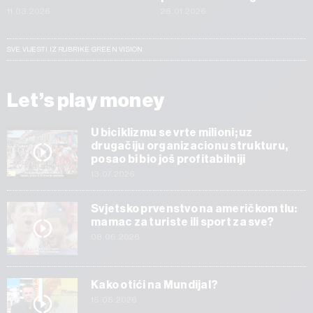
11.03.2026
28.01.2026
SVE VIJESTI IZ RUBRIKE GREEN VISION
Let’s play money
U biciklizmu se vrte milioni; uz
drugačiju organizacionu strukturu,
posao bi bio još profitabilniji
13.07.2026
Svjetsko prvenstvo na američkom tlu:
mamac za turiste ili sport za sve?
08.06.2026
Kako otići na Mundijal?
15.05.2026