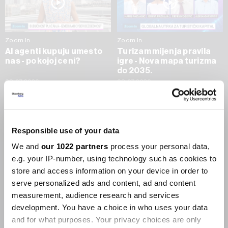
Zoom In
Zoom In
AI agenti kupuju umesto
Turizam mijenja pravila
nas - po kojoj ceni?
igre - Nova mapa turizma
do 2035.
09.07.2026
09.07.2026
SVE VIJESTI IZ RUBRIKE ZOOM IN
Responsible use of your data
Businessweek Adria
We and
our 1022 partners
process your personal data,
e.g. your IP-number, using technology such as cookies to
Korisnici GLP-1 lijekova mršave,
store and access information on your device in order to
ekonomija se deblja
serve personalized ads and content, ad and content
29.01.2026
measurement, audience research and services
development. You have a choice in who uses your data
and for what purposes. Your privacy choices are only
Visok trošak selidbe kompanija iz Kine