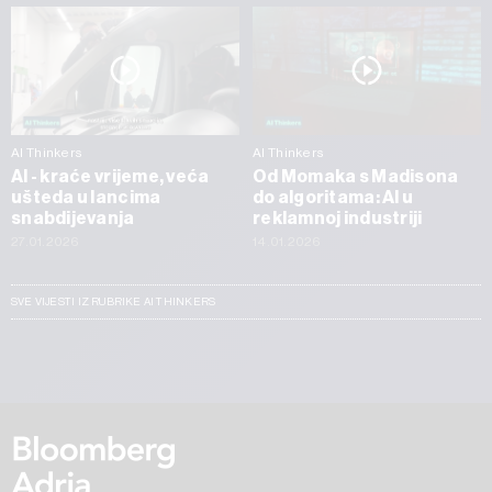
AI Thinkers
AI Thinkers
AI - kraće vrijeme, veća
Od Momaka s Madisona
ušteda u lancima
do algoritama: AI u
snabdijevanja
reklamnoj industriji
27.01.2026
14.01.2026
SVE VIJESTI IZ RUBRIKE AI THINKERS