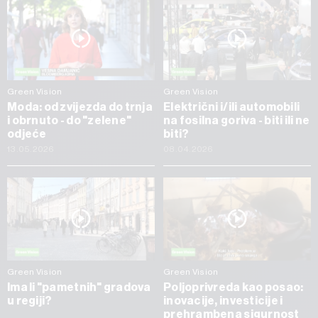
Green Vision
Green Vision
Moda: od zvijezda do trnja
Električni i/ili automobili
i obrnuto - do "zelene"
na fosilna goriva - biti ili ne
odjeće
biti?
13.05.2026
08.04.2026
Green Vision
Green Vision
Ima li "pametnih" gradova
Poljoprivreda kao posao:
u regiji?
inovacije, investicije i
prehrambena sigurnost