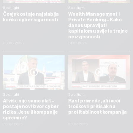
Spotlight
Spotlight
Čovjek ostaje najslabija
Wealth Management i
karika cyber sigurnosti
Private Banking – Kako
danas upravljati
kapitalom u svijetu trajne
neizvjesnosti
03.08.2026
31.07.2026
Spotlight
Spotlight
AI više nije samo alat –
Rast privrede, ali i veći
postaje novi izvor cyber
troškovi i pritisak na
rizika. Jesu li kompanije
profitabilnost kompanija
spremne?
30.07.2026
28.07.2026