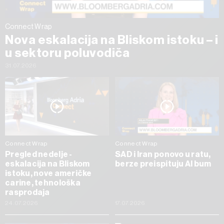
Connect Wrap
Nova eskalacija na Bliskom istoku – i
u sektoru poluvodiča
31.07.2026
Connect Wrap
Connect Wrap
Pregled nedelje -
SAD i Iran ponovo u ratu,
eskalacija na Bliskom
berze preispituju AI bum
istoku, nove američke
carine, tehnološka
rasprodaja
24.07.2026
17.07.2026