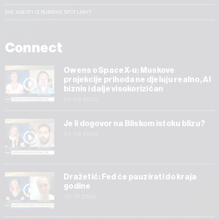
SVE VIJESTI IZ RUBRIKE SPOTLIGHT
Connect
Owens o SpaceX-u: Muskove
projekcije prihoda ne djeluju realno, AI
biznis i dalje visokorizičan
05.08.2026
Je li dogovor na Bliskom istoku blizu?
04.08.2026
Dražetić: Fed će pauzirati do kraja
godine
30.07.2026