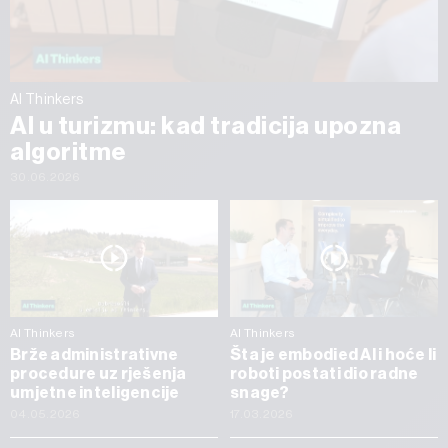
AI Thinkers
AI u turizmu: kad tradicija upozna
algoritme
30.06.2026
AI Thinkers
AI Thinkers
Brže administrativne
Šta je embodied AI i hoće li
procedure uz rješenja
roboti postati dio radne
umjetne inteligencije
snage?
04.05.2026
17.03.2026