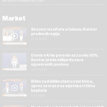
SVE VIJESTI IZ RUBRIKE BIZ FLASH
Market
Sezona rezultata u fokusu: Končar
predvodi regiju
31.07.2026
Dionice Krke porasle su za oko 30%,
Končar preko milijardu eura
ugovorenih poslova
24.07.2026
Bitka za Addiko ulazi u završnicu,
oprez se vraća na svjetska tržišta
kapitala
17.07.2026