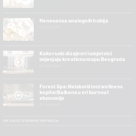
Renesansa analognih hobija
03.07.2026
Kako ruski dizajneri i umjetnici
mijenjaju kreativnu mapu Beograda
09.06.2026
Forest Spa: Neiskorišteni wellness
kapital Balkana u eri burnout
ekonomije
27.04.2026
SVE VIJESTI IZ RUBRIKE INSPIRACIJA