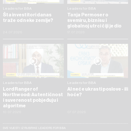
Leaders for BBA
Leaders for BBA
Šta investitori danas
Tanja Permoser o
traže od neke zemlje?
svemiru, biznisu i
globalnoj utrci čiji je dio
24.07.2026
17.07.2026
Leaders for BBA
Leaders for BBA
Lord Ranger of
AI neće ukrasti poslove - ili
Northwood: Autentičnost
hoće?
i suverenost pobjeđuju i
algoritme
10.07.2026
07.07.2026
SVE VIJESTI IZ RUBRIKE LEADERS FOR BBA