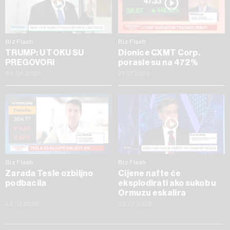
Biz Flash
Biz Flash
TRUMP: U TOKU SU
Dionice CXMT Corp.
PREGOVORI
porasle su na 472%
03.08.2026
27.07.2026
Biz Flash
Biz Flash
Zarada Tesle ozbiljno
Cijene nafte će
podbacila
eksplodirati ako sukob u
Ormuzu eskalira
23.07.2026
23.07.2026