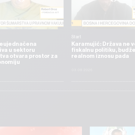
Start
Neujednačena
Karamujić: Država ne v
iva u sektoru
fiskalnu politiku, budže
va otvara prostor za
realnom iznosu pada
onomiju
6
03.08.2026