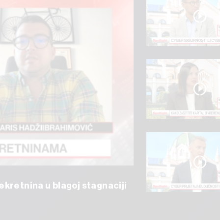
kretnina u blagoj stagnaciji