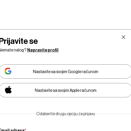
Prijavite se
Nemate nalog?
Napravite profil
Nastavite sa svojim Google računom
Nastavite sa svojim Apple računom
Tržišta
Prestiž
Tehnologija
Businessweek
E
Odaberite drugu opciju za prijavu
Adria
Email adresa
*