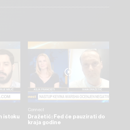
Connect
m istoku
Dražetić: Fed će pauzirati do
kraja godine