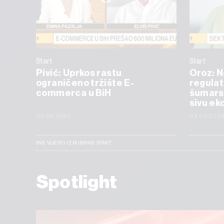
Start
Start
Pivić: Uprkos rastu
Oroz: 
ograničeno tržište E-
regulat
commerca u BiH
šumarst
sivu ek
05.08.2026
04.08.202
SVE VIJESTI IZ RUBRIKE START
Spotlight