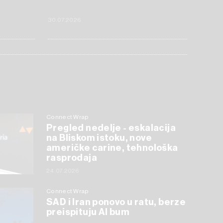
30.07.2026
Connect Wrap
Pregled nedelje - eskalacija
na Bliskom istoku, nove
američke carine, tehnološka
rasprodaja
24.07.2026
Connect Wrap
SAD i Iran ponovo u ratu, berze
preispituju AI bum