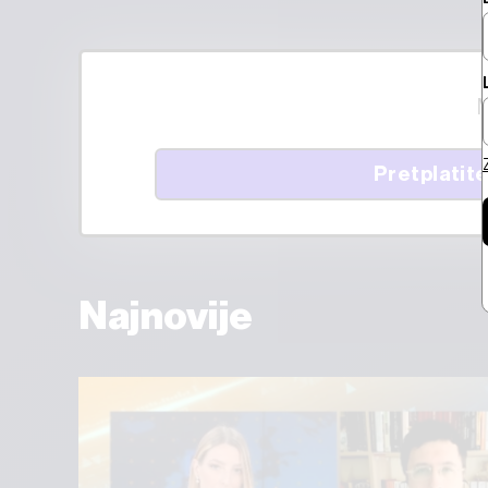
M
Pretplatite
Najnovije