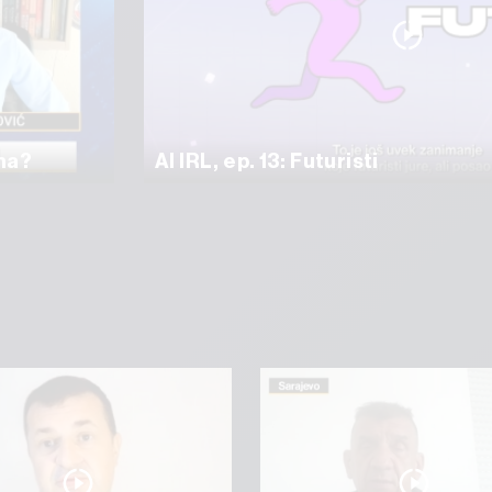
ama?
AI IRL, ep. 13: Futuristi