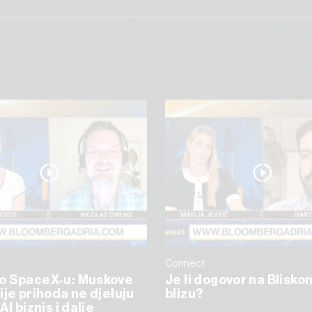
Connect
o SpaceX-u: Muskove
Je li dogovor na Blisko
ije prihoda ne djeluju
blizu?
AI biznis i dalje