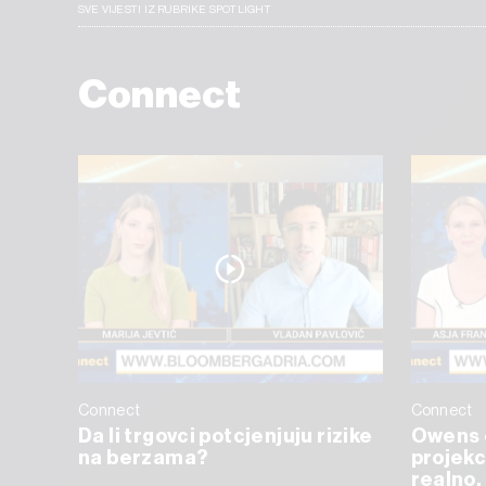
SVE VIJESTI IZ RUBRIKE SPOTLIGHT
Connect
Connect
Connect
Da li trgovci potcjenjuju rizike
Owens 
na berzama?
projekc
realno, 