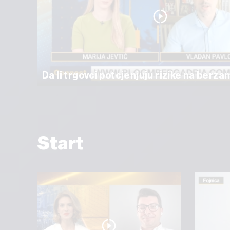
Da li trgovci potcjenjuju rizike na berz
Start