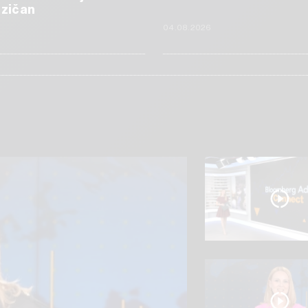
izičan
6
04.08.2026