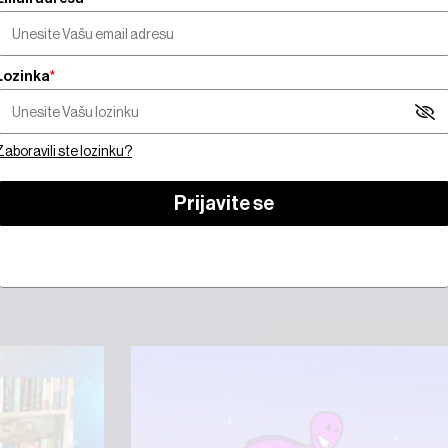
Lozinka
*
orate biti pretplatnik da biste gledali video sadrža
Zaboravili ste lozinku?
 se
Prijavite se