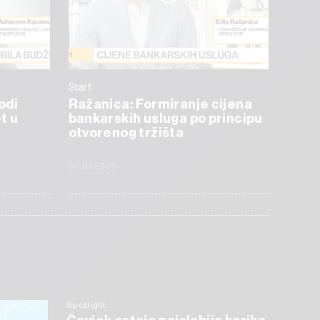
Start
odi
Ražanica: Formiranje cijena
t u
bankarskih usluga po principu
otvorenog tržišta
30.07.2026
Spotlight