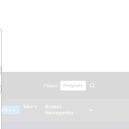
Prijava
Pretplata
Više
Bosna i
xpert
Hercegovina