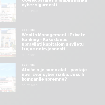
Čovjek ostaje najslabija karika
cyber sigurnosti
03.08.2026
Spotlight
Wealth Management i Private
Banking – Kako danas
upravljati kapitalom u svijetu
trajne neizvjesnosti
31.07.2026
Spotlight
AI više nije samo alat – postaje
novi izvor cyber rizika. Jesu li
kompanije spremne?
30.07.2026