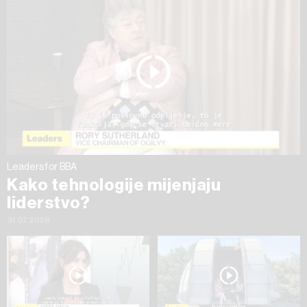
ažurirati klikom na „Prikaži detalje“. Privolu možete u bilo
kojem trenutku povući bez negativnih posljedica.
Leaders for BBA
Kako tehnologije mijenjaju
liderstvo?
31.07.2026