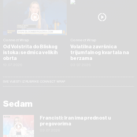
Connect Wrap
Connect Wrap
Od Volstrita do Bliskog
Volatilna završnica
istoka: sedmica velikih
trijumfalnog kvartala na
obrta
berzama
10.07.2026
03.07.2026
SVE VIJESTI IZ RUBRIKE CONNECT WRAP
Sedam
Francisti: Iran ima prednost u
pregovorima
03.07.2026