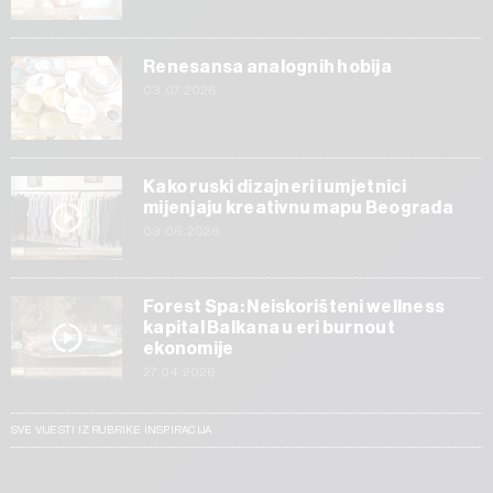
Renesansa analognih hobija
03.07.2026
Kako ruski dizajneri i umjetnici
mijenjaju kreativnu mapu Beograda
09.06.2026
Forest Spa: Neiskorišteni wellness
kapital Balkana u eri burnout
ekonomije
27.04.2026
SVE VIJESTI IZ RUBRIKE INSPIRACIJA