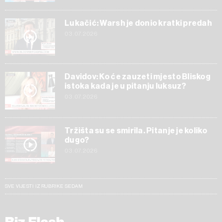
Lukačić: Warsh je donio kratki predah
03.07.2026
Davidov: Ko će zauzeti mjesto Bliskog
istoka kada je u pitanju luksuz?
03.07.2026
Tržišta su se smirila. Pitanje je koliko
dugo?
03.07.2026
SVE VIJESTI IZ RUBRIKE SEDAM