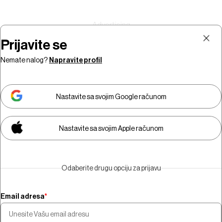
Prijavite se
Nemate nalog?
Napravite profil
Prijava
Pretplata
Nastavite sa svojim Google računom
Nastavite sa svojim Apple računom
Morate biti pretplatnik da biste
gledali video sadržaj.
Odaberite drugu opciju za prijavu
Pretplatite se
Email adresa
*