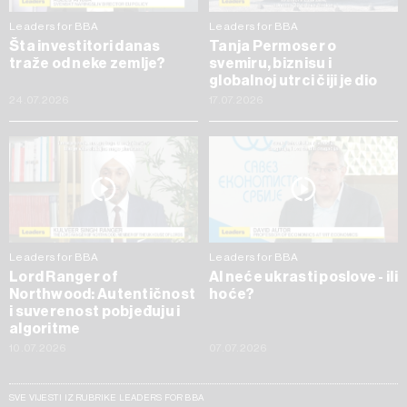
Leaders for BBA
Leaders for BBA
Šta investitori danas
Tanja Permoser o
traže od neke zemlje?
svemiru, biznisu i
globalnoj utrci čiji je dio
24.07.2026
17.07.2026
Leaders for BBA
Leaders for BBA
Lord Ranger of
AI neće ukrasti poslove - ili
Northwood: Autentičnost
hoće?
i suverenost pobjeđuju i
algoritme
10.07.2026
07.07.2026
SVE VIJESTI IZ RUBRIKE LEADERS FOR BBA