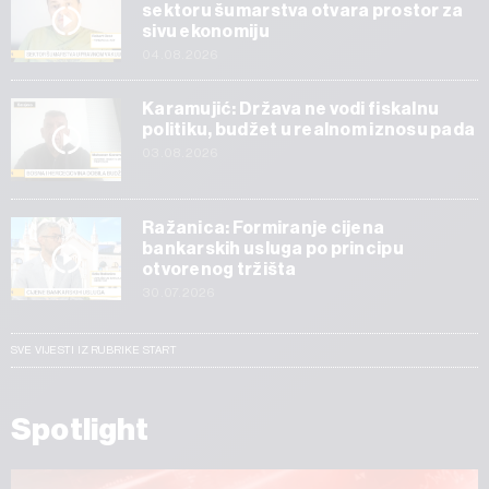
sektoru šumarstva otvara prostor za
sivu ekonomiju
04.08.2026
Karamujić: Država ne vodi fiskalnu
politiku, budžet u realnom iznosu pada
03.08.2026
Ražanica: Formiranje cijena
bankarskih usluga po principu
otvorenog tržišta
30.07.2026
SVE VIJESTI IZ RUBRIKE START
Spotlight