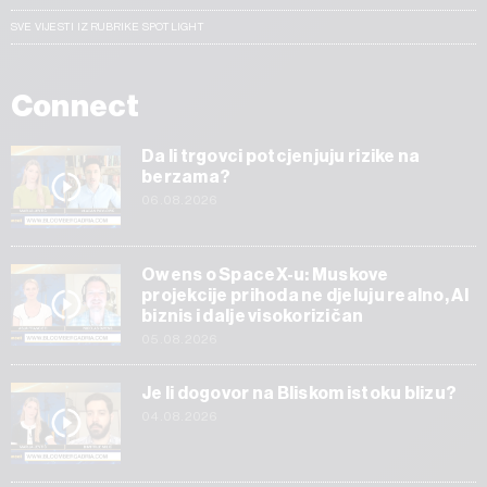
SVE VIJESTI IZ RUBRIKE SPOTLIGHT
Connect
Da li trgovci potcjenjuju rizike na
berzama?
06.08.2026
Owens o SpaceX-u: Muskove
projekcije prihoda ne djeluju realno, AI
biznis i dalje visokorizičan
05.08.2026
Je li dogovor na Bliskom istoku blizu?
04.08.2026