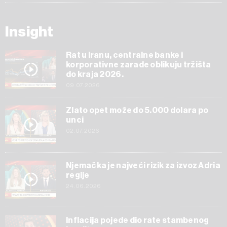
Insight
Rat u Iranu, centralne banke i
korporativne zarade oblikuju tržišta
do kraja 2026.
09.07.2026
Zlato opet može do 5.000 dolara po
unci
02.07.2026
Njemačka je najveći rizik za izvoz Adria
regije
24.06.2026
Inflacija pojede dio rate stambenog