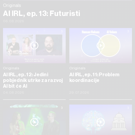
Originals
AI IRL, ep. 13: Futuristi
06.08.2026
Originals
Originals
AI IRL, ep. 12: Jedini
AI IRL, ep. 11: Problem
pobjednik utrke za razvoj
koordinacije
AI bit će AI
04.08.2026
29.07.2026