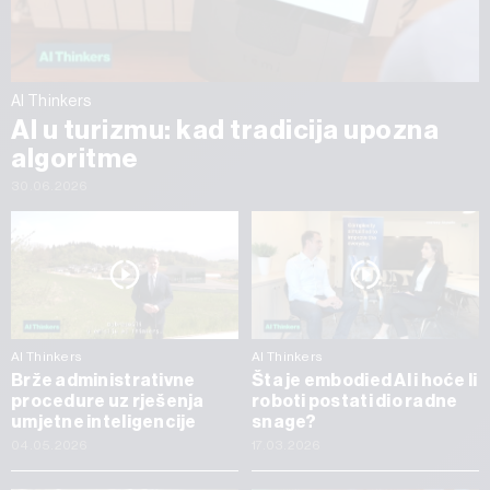
AI Thinkers
AI u turizmu: kad tradicija upozna
algoritme
30.06.2026
AI Thinkers
AI Thinkers
Brže administrativne
Šta je embodied AI i hoće li
procedure uz rješenja
roboti postati dio radne
umjetne inteligencije
snage?
04.05.2026
17.03.2026