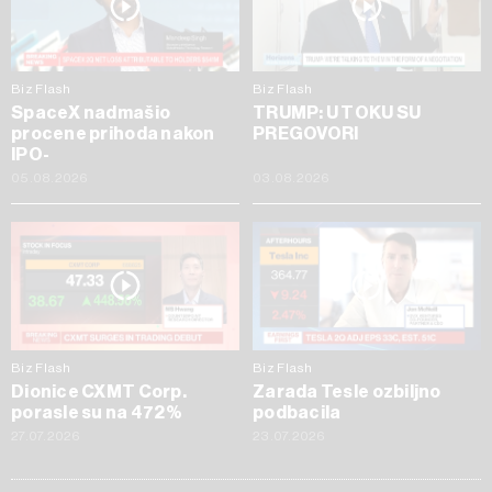
Biz Flash
Biz Flash
SpaceX nadmašio
TRUMP: U TOKU SU
procene prihoda nakon
PREGOVORI
IPO-
05.08.2026
03.08.2026
Biz Flash
Biz Flash
Dionice CXMT Corp.
Zarada Tesle ozbiljno
porasle su na 472%
podbacila
27.07.2026
23.07.2026