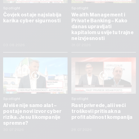
Spotlight
Spotlight
Čovjek ostaje najslabija
Wealth Management i
karika cyber sigurnosti
Private Banking – Kako
danas upravljati
kapitalom u svijetu trajne
neizvjesnosti
03.08.2026
31.07.2026
Spotlight
Spotlight
AI više nije samo alat –
Rast privrede, ali i veći
postaje novi izvor cyber
troškovi i pritisak na
rizika. Jesu li kompanije
profitabilnost kompanija
spremne?
30.07.2026
28.07.2026