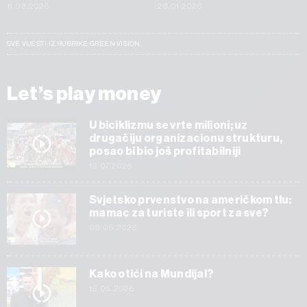
11.03.2026
28.01.2026
SVE VIJESTI IZ RUBRIKE GREEN VISION
Let’s play money
U biciklizmu se vrte milioni; uz
drugačiju organizacionu strukturu,
posao bi bio još profitabilniji
13.07.2026
Svjetsko prvenstvo na američkom tlu:
mamac za turiste ili sport za sve?
08.06.2026
Kako otići na Mundijal?
15.05.2026