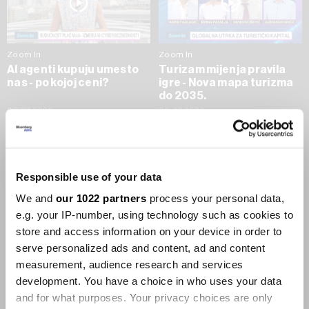
Zoom In
Zoom In
AI agenti kupuju umesto
Turizam mijenja pravila
nas - po kojoj ceni?
igre - Nova mapa turizma
do 2035.
09.07.2026
09.07.2026
SVE VIJESTI IZ RUBRIKE ZOOM IN
Responsible use of your data
Businessweek Adria
We and
our 1022 partners
process your personal data,
e.g. your IP-number, using technology such as cookies to
Korisnici GLP-1 lijekova mršave,
store and access information on your device in order to
ekonomija se deblja
serve personalized ads and content, ad and content
29.01.2026
measurement, audience research and services
development. You have a choice in who uses your data
and for what purposes. Your privacy choices are only
Visok trošak selidbe kompanija iz Kine