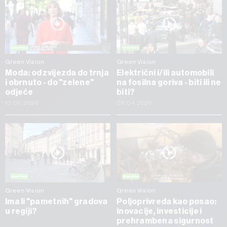
Green Vision
Green Vision
Moda: od zvijezda do trnja
Električni i/ili automobili
i obrnuto - do "zelene"
na fosilna goriva - biti ili ne
odjeće
biti?
13.05.2026
08.04.2026
Green Vision
Green Vision
Ima li "pametnih" gradova
Poljoprivreda kao posao:
u regiji?
inovacije, investicije i
prehrambena sigurnost