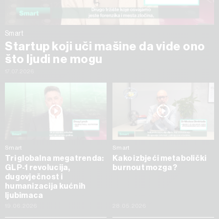
Smart
Startup koji uči mašine da vide ono
što ljudi ne mogu
17.07.2026
Smart
Smart
Tri globalna megatrenda:
Kako izbjeći metabolički
GLP-1 revolucija,
burnout mozga?
dugovječnost i
humanizacija kućnih
ljubimaca
19.06.2026
28.05.2026