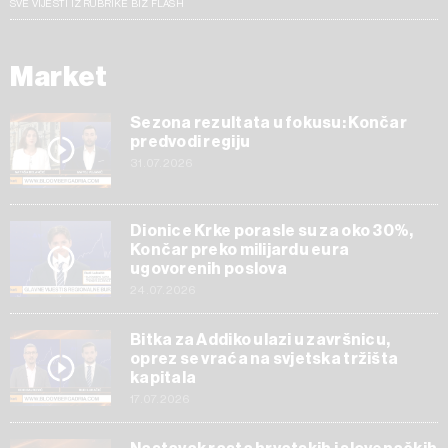
SVE VIJESTI IZ RUBRIKE BIZ FLASH
Market
Sezona rezultata u fokusu: Končar
predvodi regiju
31.07.2026
Dionice Krke porasle su za oko 30%,
Končar preko milijardu eura
ugovorenih poslova
24.07.2026
Bitka za Addiko ulazi u završnicu,
oprez se vraća na svjetska tržišta
kapitala
17.07.2026