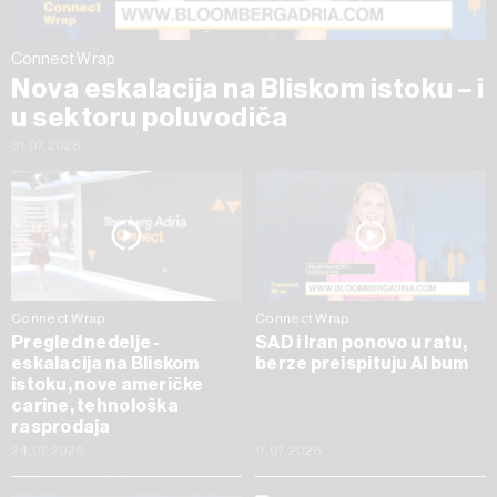
Connect Wrap
Nova eskalacija na Bliskom istoku – i
u sektoru poluvodiča
31.07.2026
Connect Wrap
Connect Wrap
Pregled nedelje -
SAD i Iran ponovo u ratu,
eskalacija na Bliskom
berze preispituju AI bum
istoku, nove američke
carine, tehnološka
rasprodaja
24.07.2026
17.07.2026