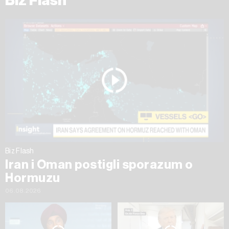
Biz Flash
Biz Flash
Iran i Oman postigli sporazum o
Hormuzu
06.08.2026