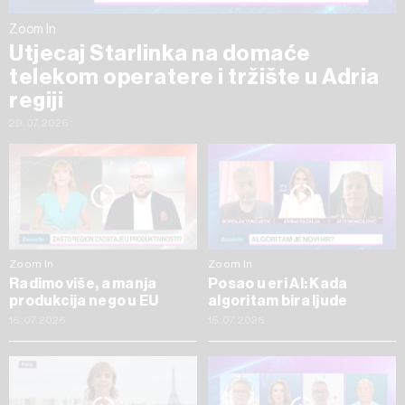
Zoom In
Utjecaj Starlinka na domaće
telekom operatere i tržište u Adria
regiji
29.07.2026
Zoom In
Zoom In
Radimo više, a manja
Posao u eri AI: Kada
produkcija nego u EU
algoritam bira ljude
16.07.2026
15.07.2026