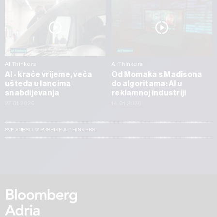
AI Thinkers
AI Thinkers
AI - kraće vrijeme, veća
Od Momaka s Madisona
ušteda u lancima
do algoritama: AI u
snabdijevanja
reklamnoj industriji
27.01.2026
14.01.2026
SVE VIJESTI IZ RUBRIKE AI THINKERS